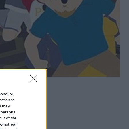
sonal or
ection to
ou may
 personal
out of the
 downstream