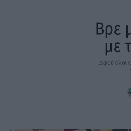
Βρε 
με 
Αφού όλοι εί