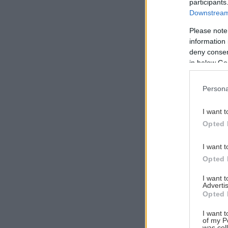
participants
Downstream 
Please note
information 
Αναζήτηση
deny consent
για...
in below Go
Persona
I want t
Opted 
I want t
Opted 
I want 
Advertis
Opted 
I want t
of my P
was col