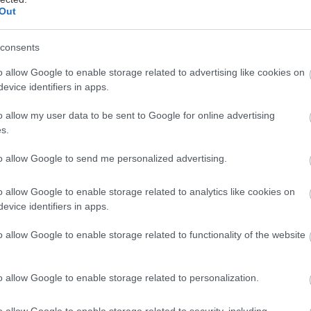
Out
consents
, ξέσπασε χτες στο ίντερνετ με
τούτο εδώ το βίντεο
σ
o allow Google to enable storage related to advertising like cookies on
 χρονών πιάνει το στήθος νεαρού μοντέλου, που τυγ
evice identifiers in apps.
o allow my user data to be sent to Google for online advertising
s.
η» την είπαν, τι «ανώμαλη», τι «χρειάζεται βοήθεια» 
 μέσα, μαζί με τους ανεύθυνους γονείς του παιδιού» (
to allow Google to send me personalized advertising.
o allow Google to enable storage related to analytics like cookies on
σε
αυτό εδώ το viral post
είδα, πριν από λίγες μέρες
evice identifiers in apps.
ΒΙΑΣΜΟ». Ποιο ισοδυναμεί με βιασμό; Ένας 16χρονος
υ στο chat να του στείλει γυμνές φωτογραφίες –κι ε
o allow Google to enable storage related to functionality of the website
o allow Google to enable storage related to personalization.
ι: Καθώς το ίντερνετ πλημμυρίζει από μαχητές κοιν
o allow Google to enable storage related to security, including