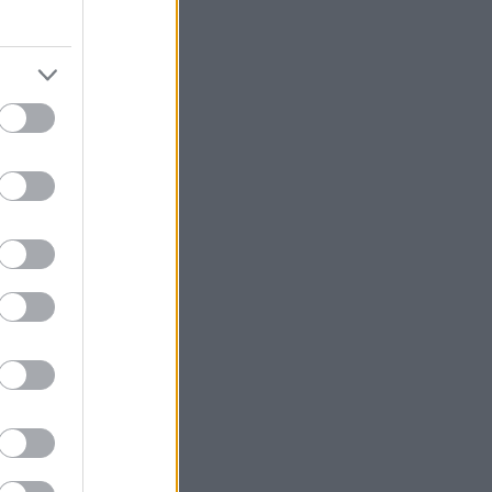
το οποίο ένας
χάνει σύντροφος
και τι «πρέπει
ναι, αλήθεια).
, σχόλια «αυτό
 που ζητά από
κείνη τον
ωνικής