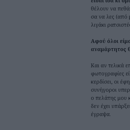
είσαι ίσα κι ό
θέλουν να πεθάν
σα να λες (από 
λιγάκι ρατσιστέ
Αφού όλοι είμα
αναμάρτητος θα
Και αν τελικά ε
φωτογραφίες είν
κερδίσει, οι έφ
συνήγοροι υπερ
ο πελάτης μου 
δεν έχει υπάρξε
έγραψα.