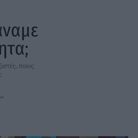
άναμε
ητα;
ξιστές, ποιος
;
ών