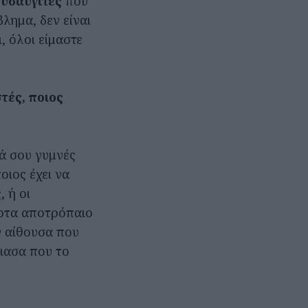
ρυσαυγίτες
που
λημα, δεν είναι
, όλοι είμαστε
στές, ποιος
ιά σου γυμνές
οιος έχει να
, ή οι
ποτα αποτρόπαιο
ν αίθουσα που
χιασα που το