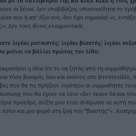
μοια με τα παλληκάρια της Ku Klux Klan ή τους χ
ουν οι ξένοι; Δεν υποβιβάζεις υποσυνείδητα το πρόβ
μέσα σου ή απ’ έξω σου, δεν έχει σημασία) «ε, εντάξει
ς»; Δεν τους δίνεις ελαφρυντικά;
στε λιγάκι ρατσιστές/ λιγάκι βιαστές/ λιγάκι σεξι
 μείνει να βάλλει πρώτος τον λίθο;
πικρατήσει η ιδέα ότι το να ζητάς από τη συμμαθήτρ
αι τόσο βιασμός όσο και εκείνος στο Irreversible, π
ηβες που θα τις πρήζουν λιγότερο οι συμμαθητές τους
άσπισης που θα έχουν να λένε «δεν έκανε δα και τί
κύριε πρόεδρε, δείξτε μου έναν άνθρωπο σε αυτή τη
ι έστω και μια φορά στη ζωή του *βιαστής*». Ανατρί