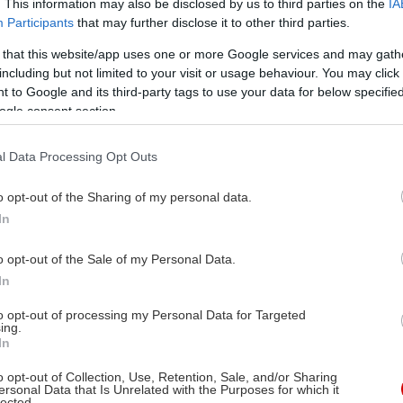
. This information may also be disclosed by us to third parties on the
IA
Participants
that may further disclose it to other third parties.
 that this website/app uses one or more Google services and may gath
including but not limited to your visit or usage behaviour. You may click 
 to Google and its third-party tags to use your data for below specifi
ogle consent section.
l Data Processing Opt Outs
o opt-out of the Sharing of my personal data.
In
o opt-out of the Sale of my Personal Data.
In
to opt-out of processing my Personal Data for Targeted
ing.
In
o opt-out of Collection, Use, Retention, Sale, and/or Sharing
ersonal Data that Is Unrelated with the Purposes for which it
lected.