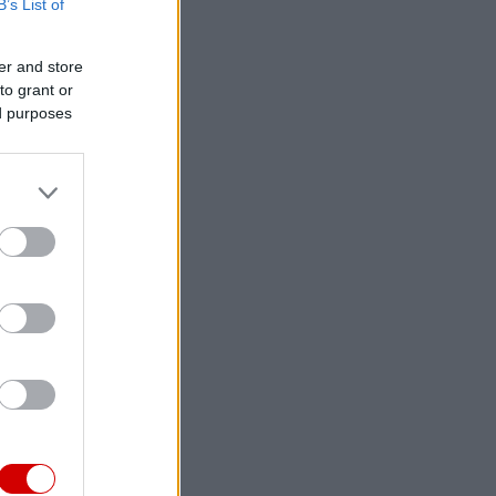
B’s List of
er and store
to grant or
ed purposes