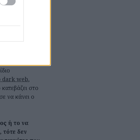
κανείς δεν
ίζει τα όρια
δυνες, που
 με
άσει το στήθος,
γραφίες –και
ίδιο
p dark web
,
 κατεβάζει στο
σε να κάνει ο
ος ή το να
 τότε δεν