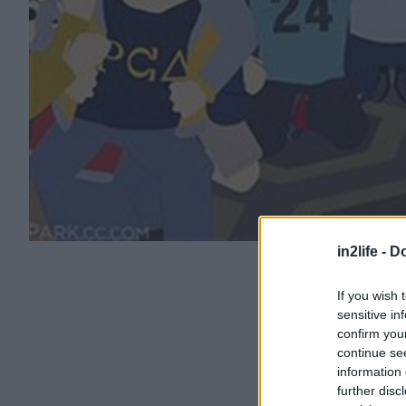
in2life -
Do
If you wish 
sensitive in
confirm you
continue se
information 
further disc