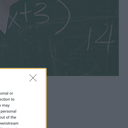
sonal or
ection to
ou may
 personal
out of the
 downstream