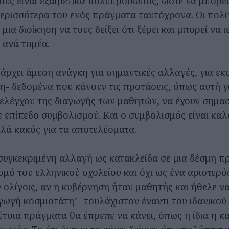
ους είναι εξαιρετικά πολυπρόσωπος, ώστε να μπορεί
περισσότερα του ενός πράγματα ταυτόχρονα. Οι πολί
μια διοίκηση να τους δείξει ότι ξέρει και μπορεί να ι
 ανά τομέα.
πάρχει άμεση ανάγκη για σημαντικές αλλαγές, για εκ
ψη- δεδομένα που κάνουν τις προτάσεις, όπως αυτή γ
ελέγχου της διαγωγής των μαθητών, να έχουν σημασ
 επίπεδο συμβολισμού. Και ο συμβολισμός είναι καλ
ά κακός για τα αποτελέσματα.
συγκεκριμένη αλλαγή ως κατακλείδα σε μια δέσμη π
σμό του ελληνικού σχολείου και όχι ως ένα αριστερ
 ολίγοις, αν η κυβέρνηση ήταν μαθητής και ήθελε να
γωγή κοσμιοτάτη"- τουλάχιστον έναντι του ιδανικού
έτοια πράγματα θα έπρεπε να κάνει, όπως η ίδια η 