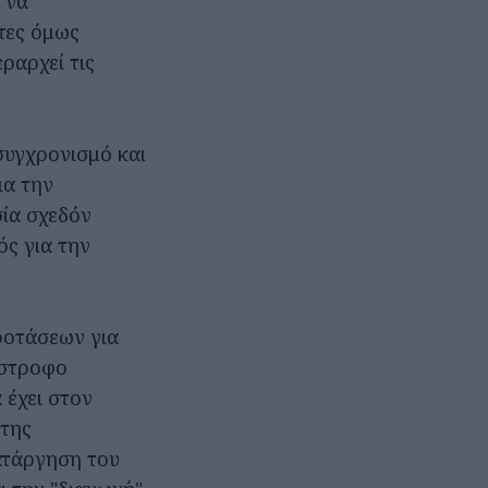
 να
τες όμως
εραρχεί τις
συγχρονισμό και
ια την
ία σχεδόν
ός για την
ροτάσεων για
όστροφο
 έχει στον
 της
κατάργηση του