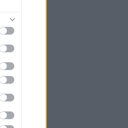
ον έλεγχο της
κοσμία»
όκειται περί
 Η σημασία της
ρίσσευε και η
 αθεΐας και του
η παραχάραξη
 εξωσχολικές
την εκκλησία ή
άποιους να
μπεριφορές.