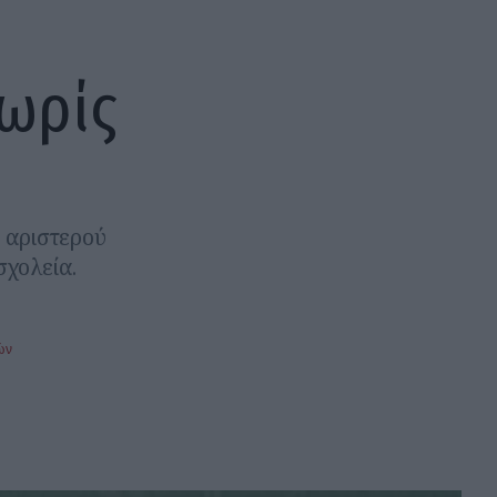
χωρίς
υ αριστερού
σχολεία.
ών