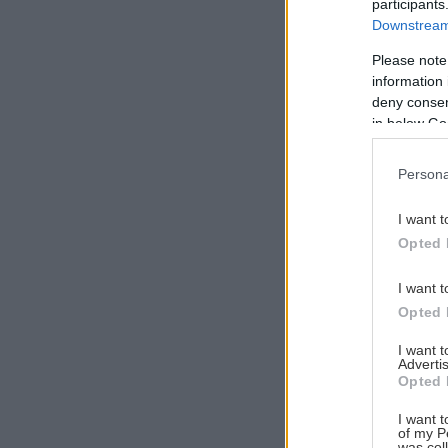
participants
Downstream 
Please note
information 
Αναζήτηση
deny consent
για...
in below Go
Persona
I want t
Opted 
I want t
Opted 
I want 
Advertis
Opted 
I want t
of my P
was col