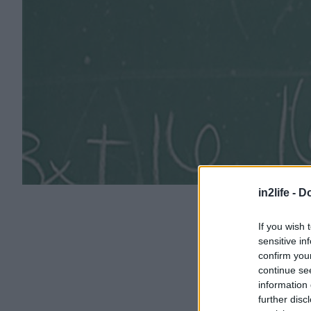
in2life -
Do
If you wish 
sensitive in
confirm you
continue se
information 
further disc