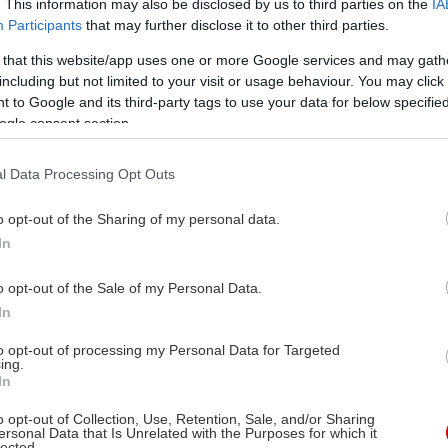
. This information may also be disclosed by us to third parties on the
IA
Participants
that may further disclose it to other third parties.
 that this website/app uses one or more Google services and may gath
including but not limited to your visit or usage behaviour. You may click 
 to Google and its third-party tags to use your data for below specifi
ogle consent section.
l Data Processing Opt Outs
o opt-out of the Sharing of my personal data.
In
o opt-out of the Sale of my Personal Data.
In
to opt-out of processing my Personal Data for Targeted
ing.
In
o opt-out of Collection, Use, Retention, Sale, and/or Sharing
ersonal Data that Is Unrelated with the Purposes for which it
lected.