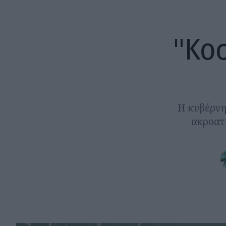
"Κοσ
Η κυβέρνησ
ακροατη