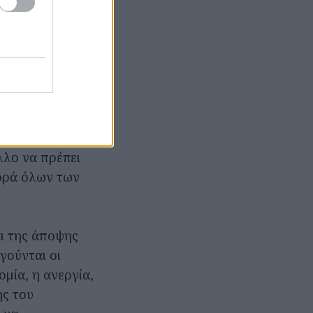
ται διάφοροι
ηματική έννοια.
ταν κάποιος
 ομαλή
άπτυξη της
οβλέπεται η
λλο να πρέπει
φορά όλων των
αι της άποψης
γούνται οι
μία, η ανεργία,
ης του