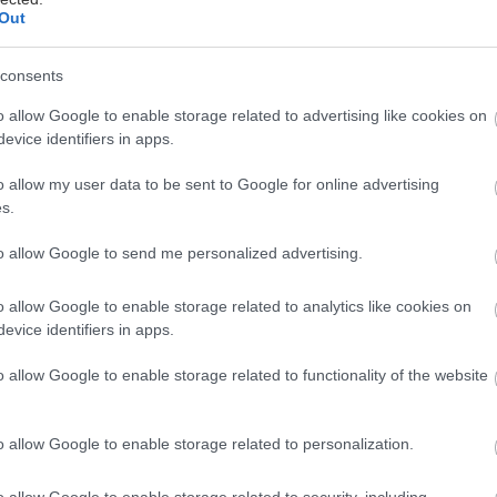
Out
consents
υβέρνηση ανακοίνωσε ότι σκοπεύει να καταργήσει τ
o allow Google to enable storage related to advertising like cookies on
ιαγωγής των μαθητών- τη γνωστή «κοσμιοτάτη» ή «
evice identifiers in apps.
ιαγωγή. Το επιχείρημα του υπουργού Παιδείας ότι πρ
αναχρονιστικής διάταξης» είναι οπωσδήποτε σωστό.
o allow my user data to be sent to Google for online advertising
s.
αι από μία εποχή κατά την οποία ο συντηρητισμός πε
κή αγωγή επιχειρούσε να νικήσει τα φαντάσματα της
to allow Google to send me personalized advertising.
o allow Google to enable storage related to analytics like cookies on
evice identifiers in apps.
άμματα σπουδών του υπουργείου και η εθνικόστροφ
εν κρίνονταν αρκετές και επιστρατεύονταν ακόμη και
o allow Google to enable storage related to functionality of the website
ητας. «Και τι πάθαμε που πήγαμε και πέντε φορές σ
σαμε να βρίσουμε τον καθηγητή μας;», ακούω ήδη κ
o allow Google to enable storage related to personalization.
ροφανώς και υπάρχουν αντικοινωνικές ή ανάγωγες συ
o allow Google to enable storage related to security, including