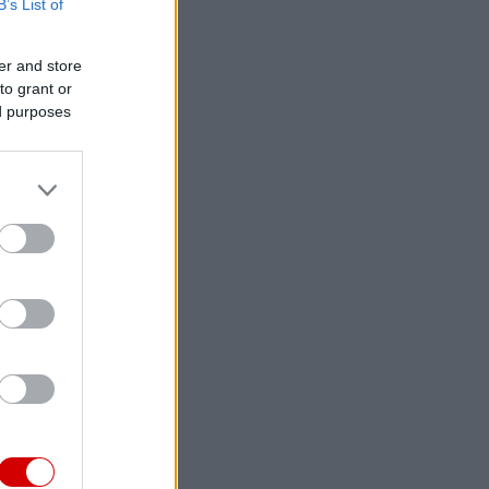
B’s List of
er and store
to grant or
ed purposes