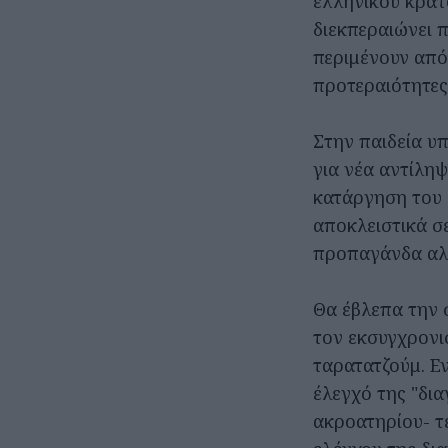
ελληνικού κράτ
διεκπεραιώνει 
περιμένουν από 
προτεραιότητες
Στην παιδεία υ
για νέα αντίλη
κατάργηση του 
αποκλειστικά σε
προπαγάνδα αλλ
Θα έβλεπα την 
τον εκσυγχρονι
ταρατατζούμ. Εν
έλεγχό της "δια
ακροατηρίου- τ