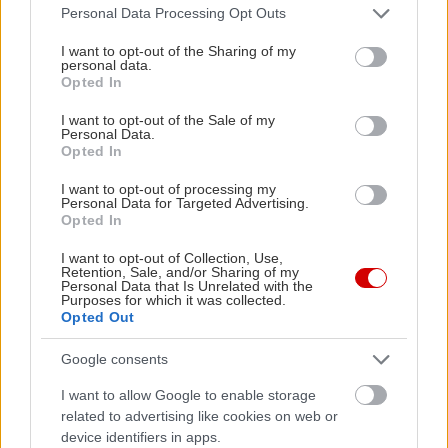
Please note that this website/app uses one or more Google
Personal Data Processing Opt Outs
services and may gather and store information including but
not limited to your visit or usage behaviour. You may click to
I want to opt-out of the Sharing of my
personal data.
grant or deny consent to Google and its third-party tags to
Opted In
use your data for below specified purposes in below Google
consent section.
I want to opt-out of the Sale of my
Personal Data.
Opted In
I want to opt-out of processing my
Personal Data for Targeted Advertising.
Opted In
I want to opt-out of Collection, Use,
Retention, Sale, and/or Sharing of my
Personal Data that Is Unrelated with the
Purposes for which it was collected.
Opted Out
Google consents
I want to allow Google to enable storage
Διαβάστε επίσης
related to advertising like cookies on web or
device identifiers in apps.