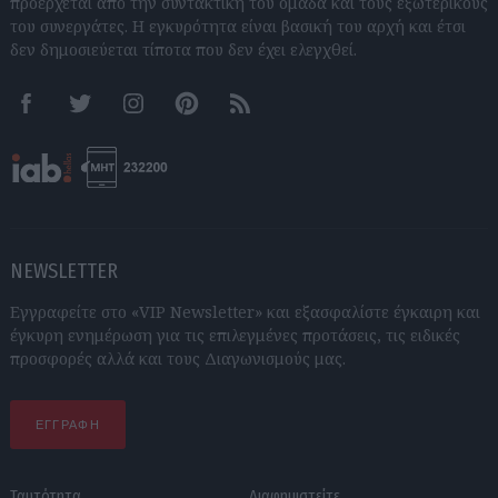
προέρχεται από την συντακτική του ομάδα και τους εξωτερικούς
του συνεργάτες. Η εγκυρότητα είναι βασική του αρχή και έτσι
δεν δημοσιεύεται τίποτα που δεν έχει ελεγχθεί.
Facebook
Twitter
Instagram
Pinterest
RSS feeds
NEWSLETTER
Εγγραφείτε στο «VIP Newsletter» και εξασφαλίστε έγκαιρη και
έγκυρη ενημέρωση για τις επιλεγμένες προτάσεις, τις ειδικές
προσφορές αλλά και τους Διαγωνισμούς μας.
ΕΓΓΡΑΦΗ
Ταυτότητα
Διαφημιστείτε