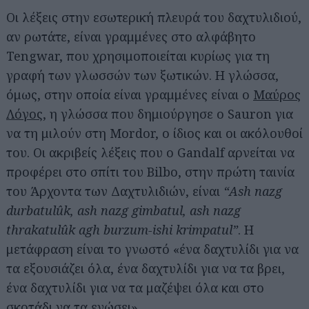
Οι λέξεις στην εσωτερική πλευρά του δαχτυλιδιού,
αν ρωτάτε, είναι γραμμένες στο αλφάβητο
Tengwar, που χρησιμοποιείται κυρίως για τη
γραφή των γλωσσών των ξωτικών. Η γλώσσα,
όμως, στην οποία είναι γραμμένες είναι ο
Μαύρος
Λόγος
, η γλώσσα που δημιούργησε ο Sauron για
να τη μιλούν στη Mordor, ο ίδιος και οι ακόλουθοί
του. Οι ακριβείς λέξεις που ο Gandalf αρνείται να
προφέρει στο σπίτι του Bilbo, στην πρώτη ταινία
του Άρχοντα των Δαχτυλιδιών, είναι
“Ash nazg
durbatulûk, ash nazg gimbatul, ash nazg
thrakatulûk agh burzum-ishi krimpatul”
. Η
μετάφραση είναι το γνωστό «ένα δαχτυλίδι για να
τα εξουσιάζει όλα, ένα δαχτυλίδι για να τα βρει,
ένα δαχτυλίδι για να τα μαζέψει όλα και στο
σκοτάδι να τα ενώσει».