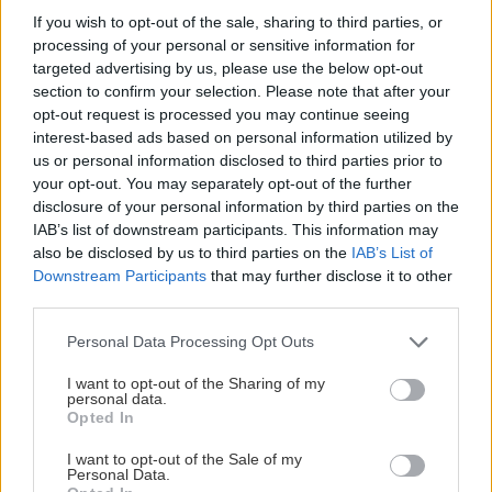
If you wish to opt-out of the sale, sharing to third parties, or
ένα γράμμα του ότι
«
οι ιστορίες γράφτηκαν για
processing of your personal or sensitive information for
να τις υποστηρίξουν, και όχι το ανάποδο
. Για
targeted advertising by us, please use the below opt-out
μένα το όνομα έρχεται πρώτο, και η ιστορία
section to confirm your selection. Please note that after your
opt-out request is processed you may continue seeing
ακολουθεί. Θα προτιμούσα να έγραφα στη γλώσσα
interest-based ads based on personal information utilized by
των ξωτικών. Άφησα, όμως, στον Άρχοντα των
us or personal information disclosed to third parties prior to
Δαχτυλιδιών, τόση “γλώσσα” όση πίστευα ότι οι
your opt-out. You may separately opt-out of the further
disclosure of your personal information by third parties on the
αναγνώστες θα μπορούσαν να χωνέψουν. Ούτως ή
IAB’s list of downstream participants. This information may
άλλως, για μένα είναι εν πολλοίς μια
σπουδή
also be disclosed by us to third parties on the
IAB’s List of
επάνω στην “αισθητική γλωσσολογία”
όπως
Downstream Participants
that may further disclose it to other
third parties.
απαντώ συχνά στον κόσμο που με ρωτά “περί τίνος
πρόκειται”»
.
Please note that this website/app uses one or more Google
Personal Data Processing Opt Outs
services and may gather and store information including but
not limited to your visit or usage behaviour. You may click to
I want to opt-out of the Sharing of my
personal data.
grant or deny consent to Google and its third-party tags to
Opted In
use your data for below specified purposes in below Google
consent section.
I want to opt-out of the Sale of my
ΣΧΕΤΙΚΑ LINKS
Personal Data.