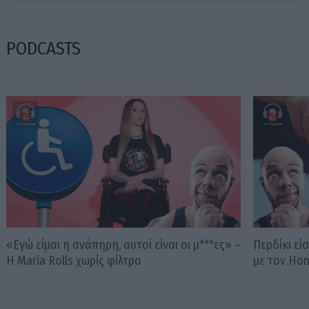
PODCASTS
«Εγώ είμαι η ανάπηρη, αυτοί είναι οι μ***ες» –
Περδίκι εί
Η Maria Rolls χωρίς φίλτρο
με τον Ho