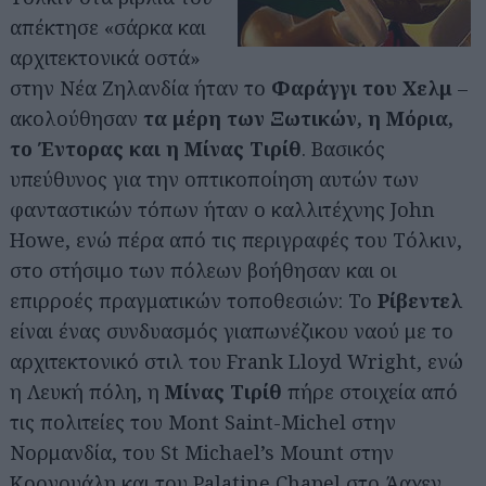
απέκτησε «σάρκα και
αρχιτεκτονικά οστά»
στην Νέα Ζηλανδία ήταν το
Φαράγγι του Χελμ
–
ακολούθησαν
τα μέρη των Ξωτικών, η Μόρια,
το Έντορας και η Μίνας Τιρίθ
. Βασικός
υπεύθυνος για την οπτικοποίηση αυτών των
φανταστικών τόπων ήταν ο καλλιτέχνης John
Howe, ενώ πέρα από τις περιγραφές του Τόλκιν,
στο στήσιμο των πόλεων βοήθησαν και οι
επιρροές πραγματικών τοποθεσιών: Το
Ρίβεντελ
είναι ένας συνδυασμός γιαπωνέζικου ναού με το
αρχιτεκτονικό στιλ του Frank Lloyd Wright, ενώ
η Λευκή πόλη, η
Μίνας Τιρίθ
πήρε στοιχεία από
τις πολιτείες του Mont Saint-Michel στην
Νορμανδία, του St Michael’s Mount στην
Κορνουάλη και του Palatine Chapel στο Άαχεν.