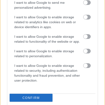
I want to allow Google to send me
personalized advertising.
I want to allow Google to enable storage
related to analytics like cookies on web or
device identifiers in apps.
*Η (νέα) οδύσσεια του Jackson για το Hobbit
I want to allow Google to enable storage
Αφού η τριλογία του «Άρχοντα» κατέκτησε τον
related to functionality of the website or app.
κόσμο (και μαζί μια περίοπτη θέση στην
I want to allow Google to enable storage
κινηματογραφική Ιστορία), ο Jackson άρχισε να
related to personalization.
συγκρούεται με την New Line Cinema. Αφού της
κατέθεσε μήνυση για κέρδη που του απέκρυψε, οι
I want to allow Google to enable storage
related to security, including authentication
ιθύνοντες της εταιρίας δήλωσαν πως
δεν θέλουν
functionality and fraud prevention, and other
ο Jackson να ξανασκηνοθετήσει ταινία τους
,
user protection.
ενώ και ο ίδιος, όταν εμφανίστηκε η ιδέα του
«Χόμπιτ» δήλωσε πως δεν θέλει να αναμετρηθεί
CONFIRM
με τον εαυτό του. Παρ’ όλα αυτά, και οι δύο