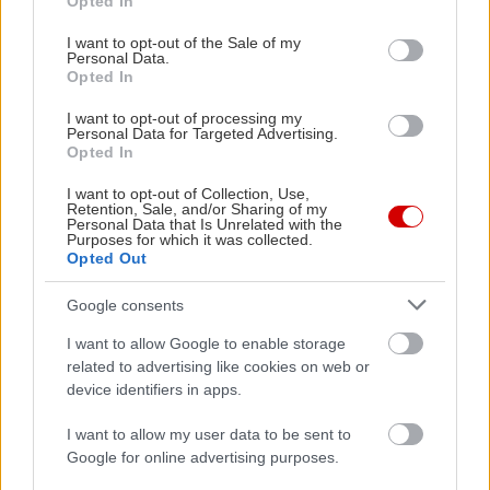
Opted In
use your data for below specified purposes in below Google
μιλά για το οπτικό θαύμα του Γκόλουμ, και ο
consent section.
I want to opt-out of the Sale of my
Serkis να φτάνει μια ανάσα πριν τα Όσκαρ, στα
Personal Data.
Opted In
οποία ωστόσο δεν μπορεί να περιληφθεί γιατί δεν
παίζει με τον συμβατικό τρόπο και με την φυσική
I want to opt-out of processing my
Personal Data for Targeted Advertising.
του παρουσία στην ταινία. Δείτε στο παρακάτω
Opted In
video σκηνές από το making of του χαρακτήρα:
I want to opt-out of Collection, Use,
Retention, Sale, and/or Sharing of my
Personal Data that Is Unrelated with the
Purposes for which it was collected.
Opted Out
Google consents
I want to allow Google to enable storage
related to advertising like cookies on web or
device identifiers in apps.
I want to allow my user data to be sent to
Google for online advertising purposes.