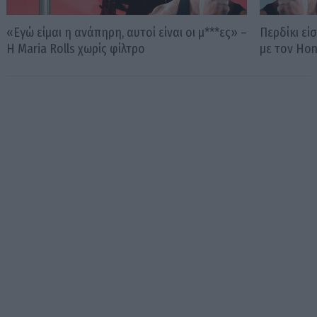
«Εγώ είμαι η ανάπηρη, αυτοί είναι οι μ***ες» –
Περδίκι εί
Η Maria Rolls χωρίς φίλτρο
με τον Ho