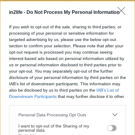
στα κινηματογραφικά χρονικά εφαρμόζεται η
in2life -
Do Not Process My Personal Information
μέθοδος «Γκόλουμ» - δημιουργείται δηλαδή ένας
ήρωας CGI (από εικόνες που παράγονται σε
If you wish to opt-out of the sale, sharing to third parties, or
υπολογιστή) αλλά με την παρουσία ηθοποιού που
processing of your personal or sensitive information for
targeted advertising by us, please use the below opt-out
φορά ειδική στολή με πομπούς, για να λαμβάνεται
section to confirm your selection. Please note that after your
ψηφιακά η κίνησή του και να αποκτά η εικόνα
opt-out request is processed you may continue seeing
εξαιρετική αληθοφάνεια – η τεχνική ήταν ένα
interest-based ads based on personal information utilized by
us or personal information disclosed to third parties prior to
μίγμα των πρωτοποριακών τεχνικών
motion
your opt-out. You may separately opt-out of the further
capture και rotoanimation.
Αν παρατηρήσετε
disclosure of your personal information by third parties on the
καλά, επίσης, το πρόσωπο του Γκόλουμ στο
IAB’s list of downstream participants. This information may
also be disclosed by us to third parties on the
IAB’s List of
πρώτο μέρος διαφέρει από αυτό στο δεύτερο,
Downstream Participants
that may further disclose it to other
καθώς προστέθηκαν αρκετά στοιχεία από το
third parties.
πραγματικό πρόσωπο του ηθοποιού που το
Please note that this website/app uses one or more Google
Personal Data Processing Opt Outs
ενσάρκωνε. Ο βασικός κορμός του Σμίγκολ,
services and may gather and store information including but
πάντως, είχε για επιρροή του την… σωματοδομή
not limited to your visit or usage behaviour. You may click to
I want to opt-out of the Sharing of my
personal data.
grant or deny consent to Google and its third-party tags to
του Iggy Pop. Αποτέλεσμα; Όλος ο κόσμος να