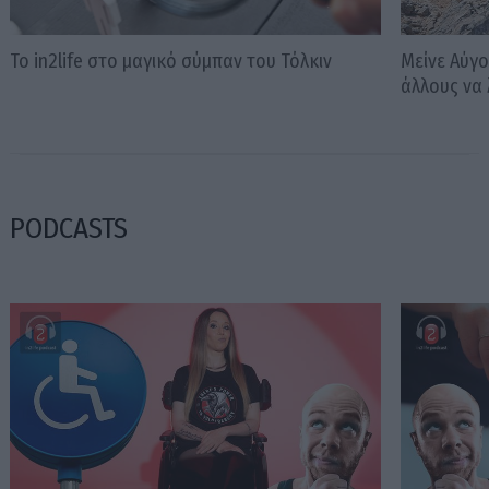
Το in2life στο μαγικό σύμπαν του Τόλκιν
Μείνε Αύγο
άλλους να 
PODCASTS