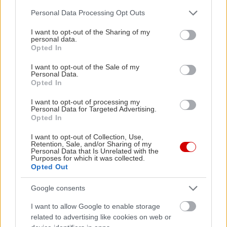
Please note that this website/app uses one or more Google
Personal Data Processing Opt Outs
services and may gather and store information including but
not limited to your visit or usage behaviour. You may click to
I want to opt-out of the Sharing of my
personal data.
grant or deny consent to Google and its third-party tags to
Opted In
use your data for below specified purposes in below Google
consent section.
I want to opt-out of the Sale of my
Personal Data.
Opted In
I want to opt-out of processing my
Personal Data for Targeted Advertising.
Opted In
Κώστας Μαυρουδής: Ο μέσος αναγνώστης
Χριστόφορ
I want to opt-out of Collection, Use,
Retention, Sale, and/or Sharing of my
είναι ένας καλοπροαίρετος βαρήκοος
η ποίηση ε
Personal Data that Is Unrelated with the
Purposes for which it was collected.
Opted Out
Google consents
PODCASTS
I want to allow Google to enable storage
related to advertising like cookies on web or