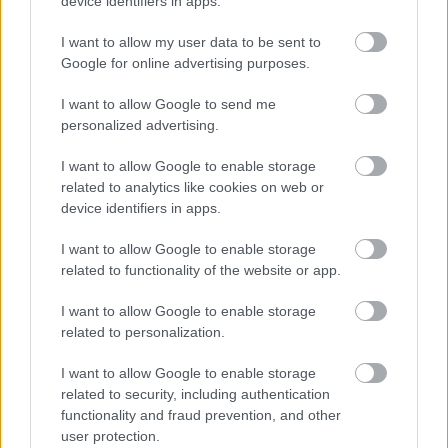
device identifiers in apps.
I want to allow my user data to be sent to
Google for online advertising purposes.
I want to allow Google to send me
personalized advertising.
I want to allow Google to enable storage
related to analytics like cookies on web or
device identifiers in apps.
«Εγώ είμαι η ανάπηρη, αυτοί είναι οι μ***ες» –
Περδίκι εί
I want to allow Google to enable storage
Η Maria Rolls χωρίς φίλτρο
με τον Ho
related to functionality of the website or app.
I want to allow Google to enable storage
related to personalization.
I want to allow Google to enable storage
related to security, including authentication
functionality and fraud prevention, and other
user protection.