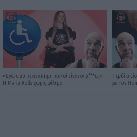
«Εγώ είμαι η ανάπηρη, αυτοί είναι οι μ***ες» –
Περδίκι εί
Η Maria Rolls χωρίς φίλτρο
με τον Ho