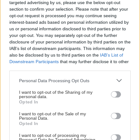
targeted advertising by us, please use the below opt-out
αλλού, ίσως αξίζει να θυμηθείς πως κάπου,
section to confirm your selection. Please note that after your
κάποιος αλγόριθμος το έχει μετρήσει ήδη! Ίσως
opt-out request is processed you may continue seeing
αξίζει, όμως, να θυμόμαστε πού και πού και το
interest-based ads based on personal information utilized by
us or personal information disclosed to third parties prior to
ένστικτο, όχι γιατί είναι πιο σωστό, αλλά γιατί
your opt-out. You may separately opt-out of the further
μέσα στον καταιγισμό πληροφοριών, μερικές
disclosure of your personal information by third parties on the
φορές είναι το μόνο πράγμα που δεν χρειάζεται
IAB’s list of downstream participants. This information may
also be disclosed by us to third parties on the
IAB’s List of
δεδομένα για να σου πει τι να επιλέξεις.
Downstream Participants
that may further disclose it to other
third parties.
Please note that this website/app uses one or more Google
Personal Data Processing Opt Outs
services and may gather and store information including but
not limited to your visit or usage behaviour. You may click to
I want to opt-out of the Sharing of my
personal data.
grant or deny consent to Google and its third-party tags to
Opted In
use your data for below specified purposes in below Google
consent section.
I want to opt-out of the Sale of my
Personal Data.
Opted In
I want to opt-out of processing my
Personal Data for Targeted Advertising.