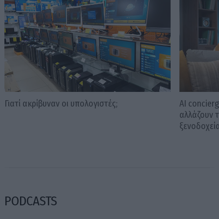
Γιατί ακρίβυναν οι υπολογιστές;
AI concier
αλλάζουν 
ξενοδοχεί
PODCASTS