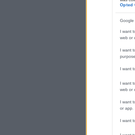
Opted 
Google 
I want t
web or d
I want t
Α
purpose
ν
θ
I want 
τ
I want t
α
web or d
άλλα κρεμασμέν
I want t
πισίνες, πρωινά
or app.
Από το Πόρτο Κ
I want t
για τις μανιάτι
I want t