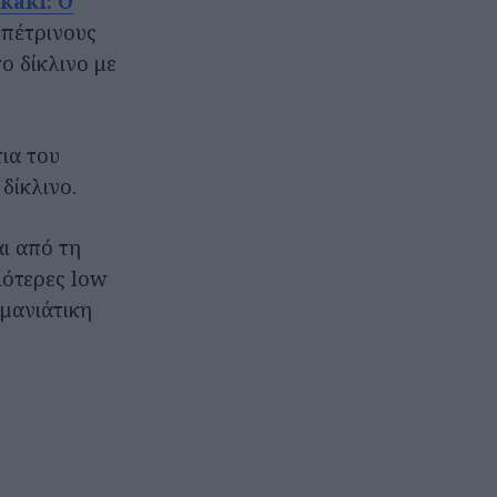
kaki: O
 πέτρινους
το δίκλινο με
ια του
δίκλινο.
ι από τη
ιότερες low
 μανιάτικη