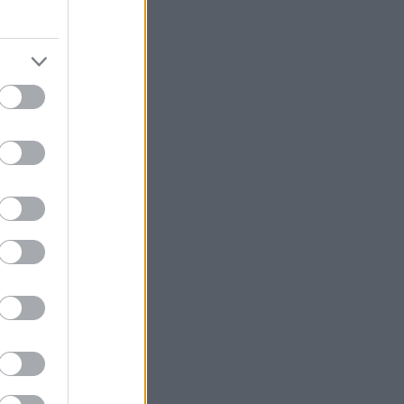
 που ευωδιάζει
οντα, και ένα
ρως καρπούζι τα
ζέψαμε εδώ:
οστάλ, άλλα με
ιάτικης γης.
τερα καταλύματα