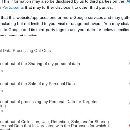
. This information may also be disclosed by us to third parties on the
IA
Participants
that may further disclose it to other third parties.
 that this website/app uses one or more Google services and may gath
including but not limited to your visit or usage behaviour. You may click 
 to Google and its third-party tags to use your data for below specifi
ogle consent section.
l Data Processing Opt Outs
o opt-out of the Sharing of my personal data.
In
o opt-out of the Sale of my Personal Data.
In
to opt-out of processing my Personal Data for Targeted
ing.
In
o opt-out of Collection, Use, Retention, Sale, and/or Sharing
ersonal Data that Is Unrelated with the Purposes for which it
lected.