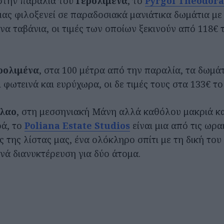
στην παραλία του
Γερολιμένα
, το
Pyrgoi Theodora
ας φιλοξενεί σε παραδοσιακά μανιάτικα δωμάτια με
ινα ταβάνια, οι τιμές των οποίων ξεκινούν από 118€ 
ρολιμένα
, στα 100 μέτρα από την παραλία, τα δωμάτ
 φωτεινά και ευρύχωρα, οι δε τιμές τους στα 133€ το 
όλαο
, στη μεσσηνιακή Μάνη αλλά καθόλου μακριά κα
ρά, το
Poliana Estate Studios
είναι μια από τις ωρα
 της λίστας μας, ένα ολόκληρο σπίτι με τη δική του
ανά διανυκτέρευση για δύο άτομα.