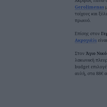
Ακριβώς πάνω 
Gerolimenas
μ
τοίχους και ξύλ
πρωινό.
Επίσης στον
Γε
Ακρογιάλι
είναι
Στον
Άγιο Νικ
λακωνική πλευ
budget επιλογές
αυλή, στα 88€ 