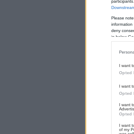
participants
Downstream 
Please note
information 
Αναζήτηση
deny consent
για...
in below Go
Persona
I want t
Opted 
I want t
Opted 
I want 
Advertis
Opted 
I want t
of my P
was col