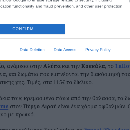
cation functionality and fraud prevention, and other user protection.
ορούν Σαββατοκύριακα του Ιουλίου και του Αυγούστου
ύγεις καθημερινές, πιθανότατα θα τις βρεις χαμηλό
CONFIRM
ύχωρα και αυθεντικά μανιάτικα είναι τα δωμάτια το
οι τιμές των οποίων δεν ξεπερνούν τα 92€ το τρίκλινο
Data Deletion
Data Access
Privacy Policy
ίο
, ανάμεσα στην
Αλύπα
και την
Κοκκάλα
, το
Lallo
σίνα, και δωμάτια που εμπνέονται την διακόσμησή το
τικης γης. Τιμές, στα 115€ το δίκλινο.
κια τους κρεμασμένα πάνω από την θάλασσα, τα δ
oms
στον
Πύργο Διρού
είναι ένα χάρμα οφθαλμών. Οι
ινο με πρωινό.