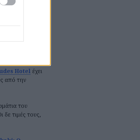
. Αν έχεις τη
τερες.
υ
Castello
στο
, με εξαιρετικό
udes Hotel
έχει
υς από την
ωμάτια του
 δε τιμές τους,