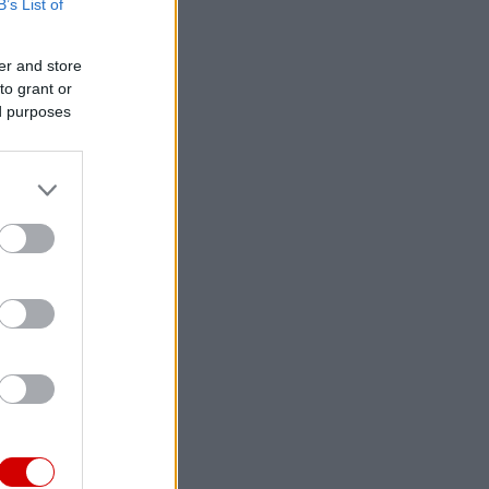
B’s List of
er and store
to grant or
ed purposes