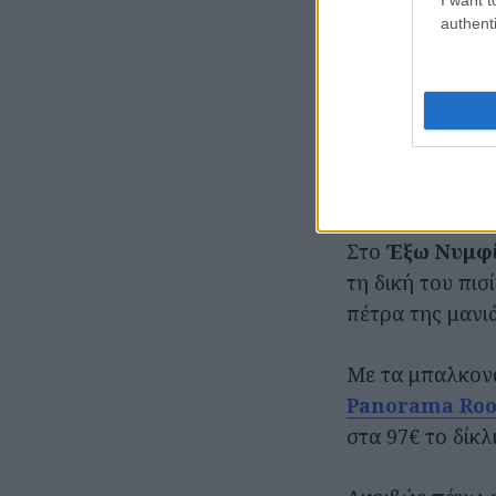
authenti
(*) Οι τιμές αφ
δυνατότητα να φ
Πανέμορφα, ευρ
Πόρτο Κάγιο
, 
πρωινό.
Στο
Έξω Νυμφ
τη δική του πι
πέτρα της μανιά
Με τα μπαλκονά
Panorama Ro
στα 97€ το δίκλ