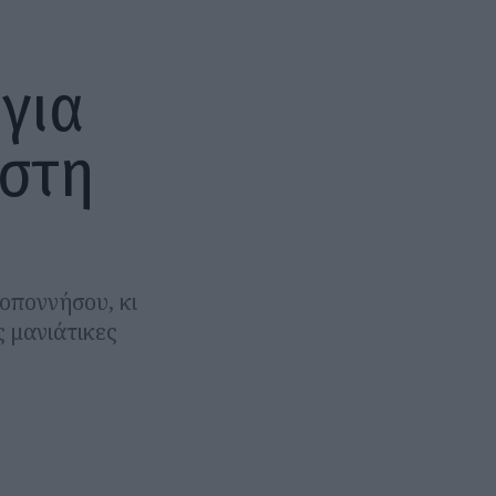
για
 στη
οποννήσου, κι
ς μανιάτικες