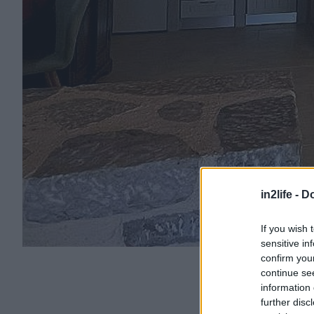
in2life -
Do
If you wish 
sensitive in
confirm you
continue se
information 
further disc