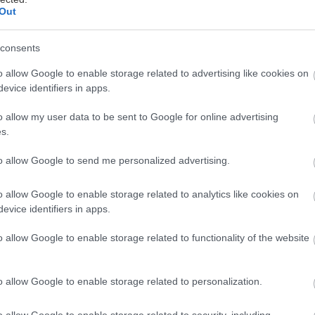
Out
consents
o allow Google to enable storage related to advertising like cookies on
evice identifiers in apps.
o allow my user data to be sent to Google for online advertising
s.
 η Μάνη ήταν σπίτι, θα είχε πέτρινους τοίχους, αυλή
υμάρι, θέα στη θάλασσα που λαμπυρίζει ως τον ορίζ
to allow Google to send me personalized advertising.
ραπεζάκι έξω για να πίνεις καφέ τα πρωινά και να τ
o allow Google to enable storage related to analytics like cookies on
πογεύματα. Κάπως έτσι είναι και τα δωμάτια που μα
evice identifiers in apps.
α πάνω από το κύμα, άλλα χωμένα σε χωριά-καρτ π
o allow Google to enable storage related to functionality of the website
 και μπαλκόνια για να χαζεύεις το υπερθέαμα της μαν
άγιο ως τη Βάθεια, αυτά είναι μερικά από τα ωραιό
o allow Google to enable storage related to personalization.
κες διακοπές σου.
o allow Google to enable storage related to security, including