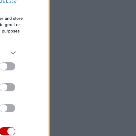
B’s List of
er and store
to grant or
ed purposes