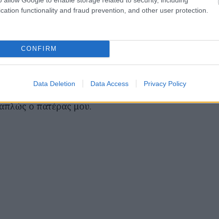
cation functionality and fraud prevention, and other user protection.
υ με μεγάλωσε, με στήριξε σε κάθε βήμα της ζωής μ
ράδειγμά του, τι σημαίνει αξιοπρέπεια, επιμονή, υπ
CONFIRM
ουν ο Πρόεδρος.
Data Deletion
Data Access
Privacy Policy
 απλώς ο πατέρας μου.