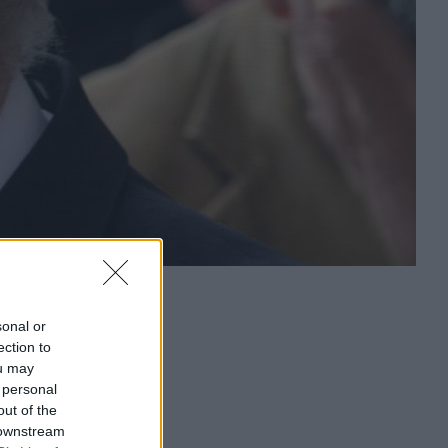
sonal or
ection to
ou may
 personal
out of the
 downstream