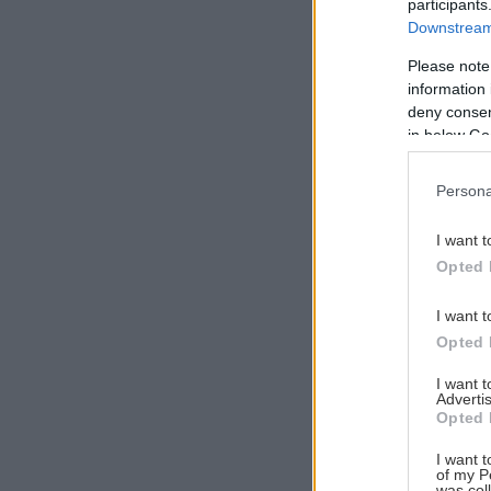
participants
Downstream 
Please note
information 
Αναζήτηση
deny consent
για...
in below Go
Persona
I want t
Opted 
I want t
Opted 
I want 
Advertis
Opted 
I want t
of my P
was col