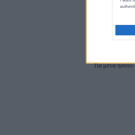
authenti
Τον άνθρωπο πο
έμαθε, με το πα
και θάρρος.
Για πολλούς ήσ
Για μένα ήσουν