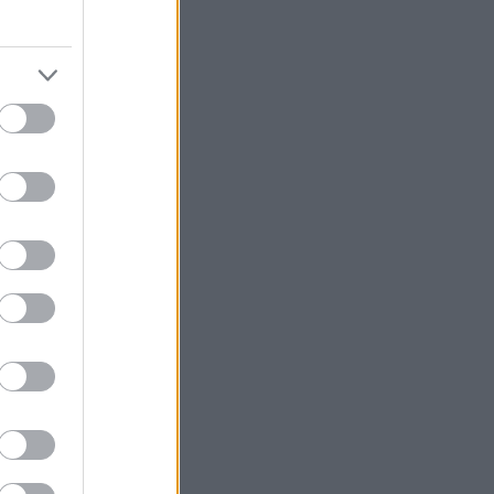
ρα κατάρες και
οσέβαστος
γιάδης, με