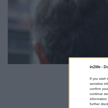
in2life -
Do
If you wish 
sensitive in
confirm you
continue se
information 
further disc