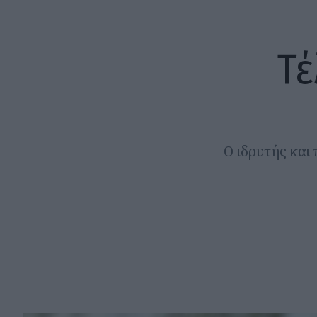
Τέ
Ο ιδρυτής και