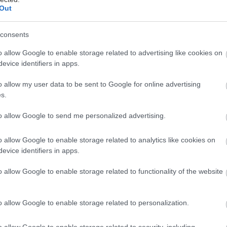
Out
consents
ρόεδρος της Ένωσης Κεντρώων,
που χάρισε απλόχε
o allow Google to enable storage related to advertising like cookies on
πινελίκια
στο πολιτικό κατεστημένο των 90s,
ο αξι
evice identifiers in apps.
ασίλης Λεβέντης,
δεν βρίσκεται πια μαζί μας.
o allow my user data to be sent to Google for online advertising
s.
 θανάτου του έκανε γνωστή ο γιος του, Μάριος Γεωρ
ο μεσημέρι της Τετάρτης 1η Ιουλίου.
to allow Google to send me personalized advertising.
o allow Google to enable storage related to analytics like cookies on
evice identifiers in apps.
οτέ ότι αυτή η στιγμή θα ερχόταν τόσο νωρίς.
o allow Google to enable storage related to functionality of the website
ου.
o allow Google to enable storage related to personalization.
 σήμερα αποχαιρετώ τον πατέρα μου.
o allow Google to enable storage related to security, including