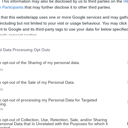
. This information may also be disclosed by us to third parties on the
IA
Participants
that may further disclose it to other third parties.
 that this website/app uses one or more Google services and may gath
including but not limited to your visit or usage behaviour. You may click 
 to Google and its third-party tags to use your data for below specifi
ogle consent section.
l Data Processing Opt Outs
o opt-out of the Sharing of my personal data.
In
o opt-out of the Sale of my Personal Data.
In
to opt-out of processing my Personal Data for Targeted
ing.
In
o opt-out of Collection, Use, Retention, Sale, and/or Sharing
ersonal Data that Is Unrelated with the Purposes for which it
lected.