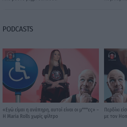
PODCASTS
«Εγώ είμαι η ανάπηρη, αυτοί είναι οι μ***ες» –
Περδίκι εί
Η Maria Rolls χωρίς φίλτρο
με τον Ho