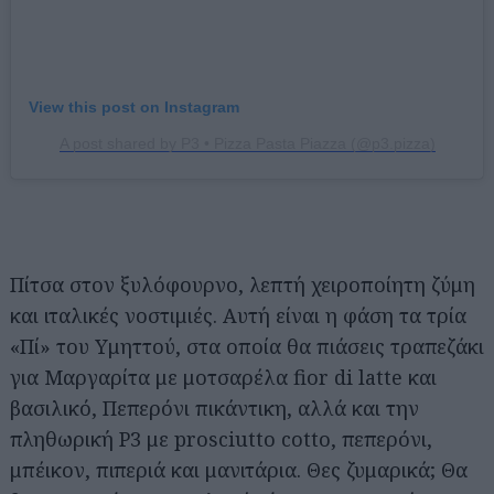
View this post on Instagram
A post shared by P3 • Pizza Pasta Piazza (@p3.pizza)
Πίτσα στον ξυλόφουρνο, λεπτή χειροποίητη ζύμη
και ιταλικές νοστιμιές. Αυτή είναι η φάση τα τρία
«Πί» του Υμηττού, στα οποία θα πιάσεις τραπεζάκι
για Μαργαρίτα με μοτσαρέλα fior di latte και
βασιλικό, Πεπερόνι πικάντικη, αλλά και την
πληθωρική P3 με prosciutto cotto, πεπερόνι,
μπέικον, πιπεριά και μανιτάρια. Θες ζυμαρικά; Θα