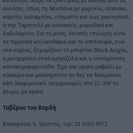
κατάλογο, αξίζει να ξεκινήσεις με κάποια από τις
σαλάτες, όπως τη Μοντάνα με μαρούλι, σπανάκι,
καρότο, καλαμπόκι, ντοματίνι και σως γιαουρτιού,
ή την Ταμπουλέ με κουσκούς, μυρωδικά και
λαδολέμονο. Για τη μέση, δυνατές επιλογές είναι
τα τηγανιτά κολοκυθάκια και το σπετσοφάι, ενώ
στα κυρίως, ξεχωρίζουν το μπιφτέκι Black Angus,
η μοσχαρίσια σπαλομπριζόλα και η νοστιμότατη
κατσικομακαρονάδα. Έχει και ωραία ραβιόλι με
κόκκορα και μασκαρπόνε αν θες να δοκιμάσεις
κάτι διαφορετικό. Λογαριασμός στα 25-30€ το
άτομο, με κρασί.
Ταβέρνα του Βαρδή
Καισαρείας 9, Υμηττός, τηλ: 21 0762 9972