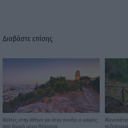
Διαβάστε επίσης
Βόλτες στην Αθήνα για όταν ανοίξει ο καιρός:
Μονοπάτια
Από βουνό μέχρι θάλασσα
πεζοπορικ