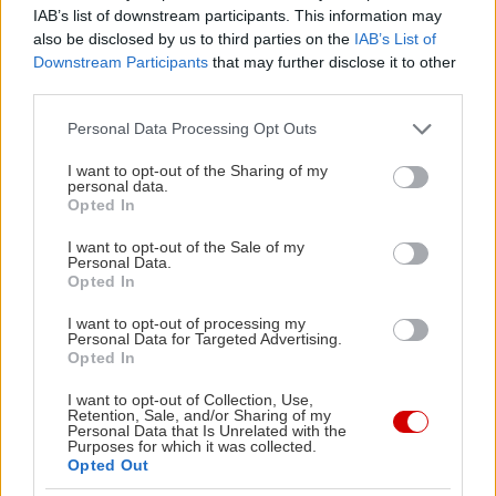
cheddar, μπέικον ή ροκφόρ, ενώ στα ορεκτικά
IAB’s list of downstream participants. This information may
ξεχωρίζουν η φάβα με κάππαρη και
also be disclosed by us to third parties on the
IAB’s List of
καραμελωμένα κρεμμύδια, το χούμους και οι
Downstream Participants
that may further disclose it to other
third parties.
μυζηθρένιες κρητικές καλτσούνες. Λογαριασμός
στα 15€ το άτομο για ένα τίμιο σουβλακογεύμα με
Please note that this website/app uses one or more Google
Personal Data Processing Opt Outs
services and may gather and store information including but
μπίρα.
not limited to your visit or usage behaviour. You may click to
I want to opt-out of the Sharing of my
personal data.
grant or deny consent to Google and its third-party tags to
Opted In
Αγλέουρας
use your data for below specified purposes in below Google
consent section.
I want to opt-out of the Sale of my
Personal Data.
Λεωφ. Χρυσοστόμου Σμύρνης 15-17, τηλ: 21 0762
Opted In
0999
I want to opt-out of processing my
Personal Data for Targeted Advertising.
Opted In
I want to opt-out of Collection, Use,
Retention, Sale, and/or Sharing of my
Personal Data that Is Unrelated with the
Purposes for which it was collected.
Opted Out