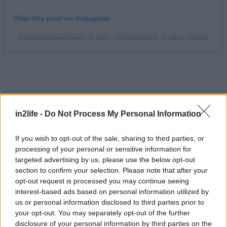
View this post on Instagram
A post shared by kati_ti_ston_Ymitto (@kati_ti_ston_ymitto)
Ψήνεσαι για σουβλάκι; Το «Κάτι τι» έχει φτιάξει
φήμη για τον καθαρό, ποιοτικό γύρο, χωρίς λίπη
in2life -
Do Not Process My Personal Information
και βαριά μπαχαρικά. Στον κατάλογο θα βρεις
If you wish to opt-out of the sale, sharing to third parties, or
σταθερές αξίες όπως γύρο χοιρινό ή κοτόπουλο
processing of your personal or sensitive information for
σε πίτα, καλαμάκια χειροποίητα, μπιφτέκια,
targeted advertising by us, please use the below opt-out
κεμπάπ, κοτομπέικον, φαλάφελ και χαλούμι – όλα
section to confirm your selection. Please note that after your
opt-out request is processed you may continue seeing
σε πίτα ή σάντουιτς με υλικά της επιλογής σου.
interest-based ads based on personal information utilized by
Από τα συνοδευτικά, οι πατάτες τηγανητές είναι
us or personal information disclosed to third parties prior to
φρεσκοκομμένες και μπορείς να τις δοκιμάσεις με
your opt-out. You may separately opt-out of the further
disclosure of your personal information by third parties on the