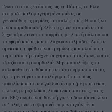
Γνωστό στους ντόπιους ως «η Πόπη», το Ελίν
ετοιμάζει καλομαγειρεμένα πιάτα, σε
γενναιόδωρες μερίδες και καλές τιμές. Η κουζίνα
είναι παραδοσιακή Ελίν-ικη, ενώ στα πιάτα που
ξεχωρίζουν είναι το σοφρίτο, με λεπτή σάλτσα και
τρυφερό κρέας, και οι λαχανοντολμάδες. Από τα
ορεκτικά, η φάβα είναι κρεμώδης και πλούσια, η
τυροκαυτερή φτιάχνεται χειροποίητα, όπως και το
τζατζίκι και η σκορδαλιά. Μην παραλείψεις τα
κολοκυθοκεφτεδάκια ή τα παστουρμαδοπιτάκια,
ό,τι πρέπει για τσιμπολόγημα. Στα κυρίως,
ποικιλία κρεατικών για δύο άτομα (με μπιφτέκια,
φιλέτα, μπριζολάκια, λουκάνικα, πατάτες, πίτες
και BBQ σως) είναι ιδανική για να δοκιμάσεις λίγο
απ’ όλα, ενώ το ψαρονέφρι μενταγιόν είναι
νοστιμότατο. Λογαριασμός στα 20€ το άτομο, με