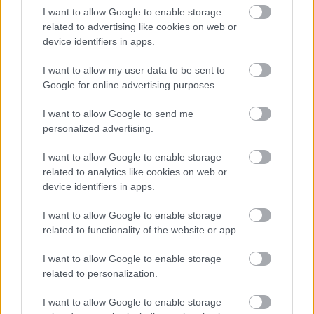
I want to allow Google to enable storage
related to advertising like cookies on web or
device identifiers in apps.
I want to allow my user data to be sent to
Google for online advertising purposes.
I want to allow Google to send me
personalized advertising.
I want to allow Google to enable storage
related to analytics like cookies on web or
device identifiers in apps.
Νικόλας Γεωργιακώδης
I want to allow Google to enable storage
Ο Νικόλας Γεωργιακώδης είναι δημοσιογράφος και personal
related to functionality of the website or app.
trainer, με εμπειρία στη συντακτική δημοσιογραφία και την
προπονητική. Αποφοίτησε από το Τμήμα Επικοινωνίας και
I want to allow Google to enable storage
Μέσων Μαζικής Ενημέρωσης του Εθνικού και
related to personalization.
Καποδιστριακού Πανεπιστημίου Αθηνών το 2010.
I want to allow Google to enable storage
Παράλληλα με τη δημοσιογραφία, ειδικεύτηκε στο fitness,