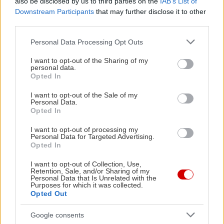
also be disclosed by us to third parties on the
IAB’s List of
Downstream Participants
that may further disclose it to other
third parties.
Please note that this website/app uses one or more Google
Personal Data Processing Opt Outs
services and may gather and store information including but
not limited to your visit or usage behaviour. You may click to
I want to opt-out of the Sharing of my
personal data.
grant or deny consent to Google and its third-party tags to
Opted In
use your data for below specified purposes in below Google
consent section.
I want to opt-out of the Sale of my
Personal Data.
Opted In
I want to opt-out of processing my
Personal Data for Targeted Advertising.
Opted In
I want to opt-out of Collection, Use,
Retention, Sale, and/or Sharing of my
Personal Data that Is Unrelated with the
Purposes for which it was collected.
Opted Out
Google consents