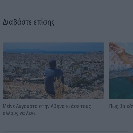
Διαβάστε επίσης
Μείνε Αύγουστο στην Αθήνα κι άσε τους
Πώς θα κά
άλλους να λένε