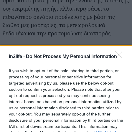
οριστικά το μυστήριο με την έννοια της απόδειξης
Αναζήτηση
συγκεκριμένης πηγής, αλλά περιγράφει το
για...
πιθανότερο σενάριο προέλευσης με βάση τις
διαθέσιμες μαρτυρίες, τα μετεωρολογικά
δεδομένα και την προσομοίωση διασποράς.
in2life -
Do Not Process My Personal Information
If you wish to opt-out of the sale, sharing to third parties, or
processing of your personal or sensitive information for
targeted advertising by us, please use the below opt-out
section to confirm your selection. Please note that after your
opt-out request is processed you may continue seeing
interest-based ads based on personal information utilized by
us or personal information disclosed to third parties prior to
your opt-out. You may separately opt-out of the further
disclosure of your personal information by third parties on the
IAB’s list of downstream participants. This information may