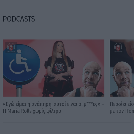
PODCASTS
«Εγώ είμαι η ανάπηρη, αυτοί είναι οι μ***ες» –
Περδίκι εί
Η Maria Rolls χωρίς φίλτρο
με τον Ho