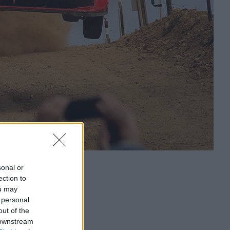
sonal or
ection to
ou may
 personal
out of the
 downstream