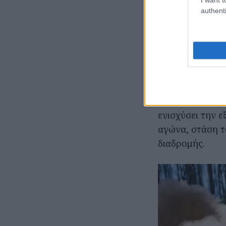
Δύο αγωνι
authenti
Η EKO Super Spe
διεξαχθεί σε δ
προσφέροντας υ
ενώ στην περίμ
να έχουν απρόσ
των θεατών συσ
ενισχύσει την 
αγώνα, στάση τ
διαδρομής.