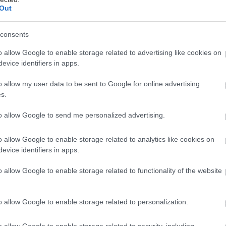
Out
consents
o allow Google to enable storage related to advertising like cookies on
άλλυ Ακρόπολις 2026 θα διεξαχθεί από τις 25-28 Ιου
evice identifiers in apps.
ρειδική διαδρομή του Ράλλυ Ακρόπολις 2026 θα διεξ
ηνικό, στο The Ellinikon Sports Park. Πρόκειται για
o allow my user data to be sent to Google for online advertising
s.
υρό συμβολισμό, που συνδέει έναν από τους ιστορι
 Πρωταθλήματος Ράλλυ με ένα έργο που εκφράζει 
to allow Google to send me personalized advertising.
νας και της Ελλάδας.
o allow Google to enable storage related to analytics like cookies on
evice identifiers in apps.
ιαδρομή θα αποτελέσει το πρώτο αγωνιστικό στιγμι
ς 2026 και μία από τις εικόνες που θα ταξιδέψουν δ
o allow Google to enable storage related to functionality of the website
λυψης του WRC, φέρνοντας στο προσκήνιο ένα νέο α
μός, η πόλη και η σύγχρονη ανάπτυξη συνυπάρχουν.
o allow Google to enable storage related to personalization.
o allow Google to enable storage related to security, including