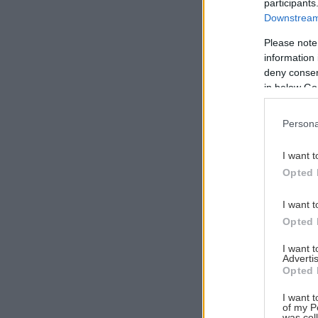
participants
Downstream 
Please note
information 
Αναζήτηση
deny consent
για...
in below Go
Persona
I want t
Opted 
I want t
Opted 
I want 
Advertis
Opted 
I want t
of my P
was col