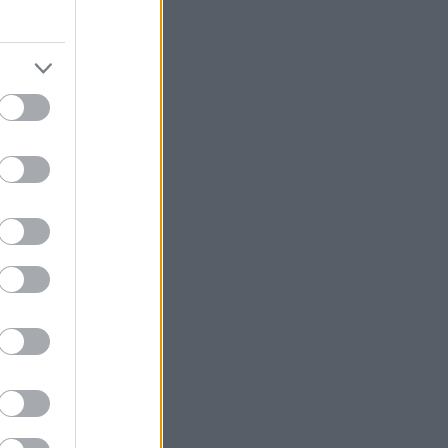
νίου 2026. Η
αχθεί στο
 μια επιλογή με
κότερους αγώνες
τη σύγχρονη
ότυπο του ΕΚΟ
ιεθνώς μέσω της
στικό τοπίο,