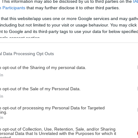
. This information may also be disclosed by us to third parties on the
IA
Participants
that may further disclose it to other third parties.
 that this website/app uses one or more Google services and may gath
including but not limited to your visit or usage behaviour. You may click 
 to Google and its third-party tags to use your data for below specifi
ogle consent section.
l Data Processing Opt Outs
o opt-out of the Sharing of my personal data.
In
o opt-out of the Sale of my Personal Data.
In
to opt-out of processing my Personal Data for Targeted
ing.
In
o opt-out of Collection, Use, Retention, Sale, and/or Sharing
ersonal Data that Is Unrelated with the Purposes for which it
lected.