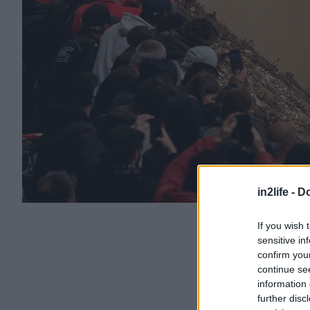
in2life -
Do
If you wish 
sensitive in
confirm you
continue se
information 
further disc