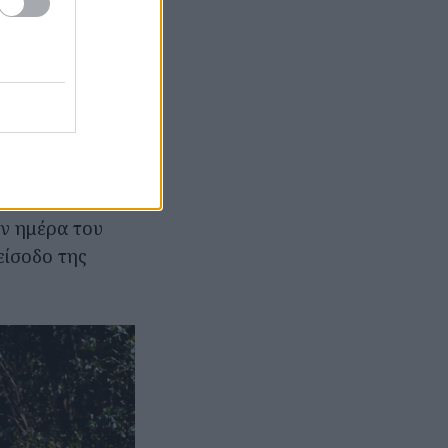
παράλληλα
60 μ., και θα
νται παράλληλα,
για το κοινό,
ώστε οι θεατές
 ότι η πρόσβαση
ΤΑΣΥ θα
ην ημέρα του
είσοδο της