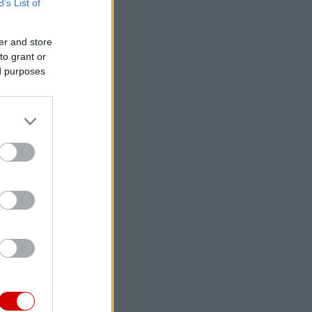
B’s List of
er and store
to grant or
ed purposes