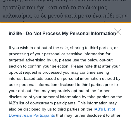
τραπέζια του έχει κάτι από τα παιδικά μας
καλοκαίρια, το δε μενού πατά με το ένα πόδι στην
ελληνική και με το άλλο στην
ουκρανική
κουζίνα
, στις σπεσιαλιτέ της οποίας
in2life -
Do Not Process My Personal Information
περιλαμβάνονται ζυμαρικά γεμιστά με σπανάκι, με
κιμά ή με πατάτα, πεντανόστιμοι κεφτέδες Κιέβου
If you wish to opt-out of the sale, sharing to third parties, or
processing of your personal or sensitive information for
από κιμά κοτόπουλου και μια χειροποίητη ρώσικη
targeted advertising by us, please use the below opt-out
σαλάτα, από τις καλύτερες που έχεις δοκιμάσει.
section to confirm your selection. Please note that after your
Το ελληνικό section του μενού κινείται κυρίως σε
opt-out request is processed you may continue seeing
interest-based ads based on personal information utilized by
κρεατοφαγικά μονοπάτια (ενίοτε θα βρεις και
us or personal information disclosed to third parties prior to
γουρουνοπούλα στον φούρνο με πατάτες) ο δε
your opt-out. You may separately opt-out of the further
λογαριασμός βγαίνει σταθερά κάτω από 20€ το
disclosure of your personal information by third parties on the
IAB’s list of downstream participants. This information may
άτομο, με κρασί. Μαγεία.
also be disclosed by us to third parties on the
IAB’s List of
Downstream Participants
that may further disclose it to other
third parties.