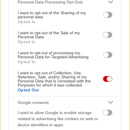
Please note that this website/app uses one or more Google
Personal Data Processing Opt Outs
services and may gather and store information including but
not limited to your visit or usage behaviour. You may click to
I want to opt-out of the Sharing of my
personal data.
grant or deny consent to Google and its third-party tags to
Opted In
use your data for below specified purposes in below Google
consent section.
I want to opt-out of the Sale of my
Personal Data.
Opted In
I want to opt-out of processing my
Personal Data for Targeted Advertising.
Opted In
I want to opt-out of Collection, Use,
Retention, Sale, and/or Sharing of my
Personal Data that Is Unrelated with the
Purposes for which it was collected.
Opted Out
Google consents
I want to allow Google to enable storage
related to advertising like cookies on web or
device identifiers in apps.