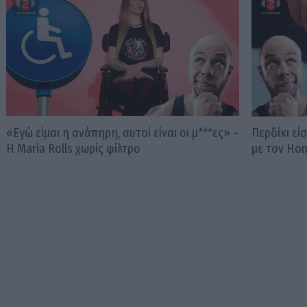
«Εγώ είμαι η ανάπηρη, αυτοί είναι οι μ***ες» –
Περδίκι εί
Η Maria Rolls χωρίς φίλτρο
με τον Ho