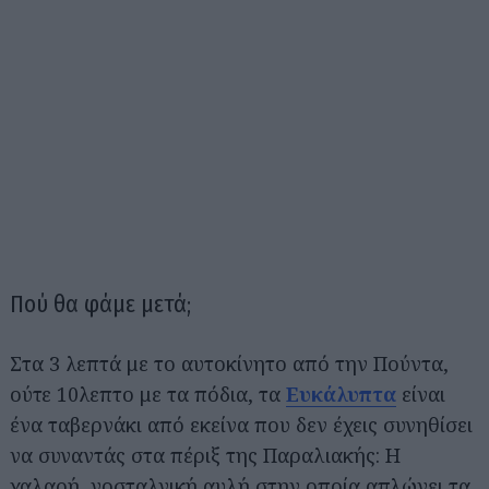
Πού θα φάμε μετά;
Στα 3 λεπτά με το αυτοκίνητο από την Πούντα,
ούτε 10λεπτο με τα πόδια, τα
Ευκάλυπτα
είναι
ένα ταβερνάκι από εκείνα που δεν έχεις συνηθίσει
Αναζήτηση
για...
να συναντάς στα πέριξ της Παραλιακής: Η
χαλαρή, νοσταλγική αυλή στην οποία απλώνει τα