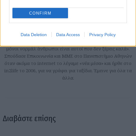
Ηρώ Κουνάδη
CONFIRM
Γεννήθηκε στον Πειραιά, μεγάλωσε στην αθάνατη ελληνική
επαρχία που της έμαθε να εκτιμάει την Αθήνα. Αγαπάει τα
ταξίδια, το θέατρο, τις γάτες της και τα βιβλία του Χούλιο
Data Deletion
Data Access
Privacy Policy
Κορτάσαρ, και πιστεύει ακράδαντα στο ρητό που λέει ότι «οι
μόνοι νορμάλ άνθρωποι είναι αυτοί που δεν ξέρεις καλά».
Σπούδασε Επικοινωνία και ΜΜΕ στο Πανεπιστήμιο Αθηνών
όταν ακόμα το internet το λέγαμε «νέα μέσα» και ήρθε στο
in2life το 2006, για να γράφει για ταξίδια. Έμεινε για όλα τα
άλλα.
Διαβάστε επίσης