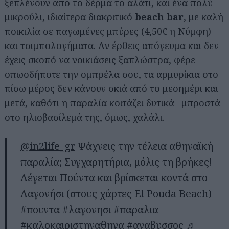
ξεπλένουν από το δέρμα το αλάτι, και ένα πολύ
μικρούλι, ιδιαίτερα διακριτικό
beach bar
, με καλή
ποικιλία σε παγωμένες μπύρες (4,50€ η Νύμφη)
και τσιμπολογήματα. Αν έρθεις απόγευμα και δεν
έχεις σκοπό να νοικιάσεις ξαπλώστρα, φέρε
οπωσδήποτε την ομπρέλα σου, τα αρμυρίκια στο
πίσω μέρος δεν κάνουν σκιά από το μεσημέρι και
μετά, καθότι η παραλία κοιτάζει δυτικά –μπροστά
στο ηλιοβασίλεμά της, όμως, χαλάλι.
@in2life_gr
Ψάχνεις την τέλεια αθηναϊκή
παραλία; Συγχαρητήρια, μόλις τη βρήκες!
Λέγεται Πούντα και βρίσκεται κοντά στο
Λαγονήσι (στους χάρτες El Pouda Beach)
#πουντα
#λαγονησι
#παραλια
#καλοκαιριστηναθηνα
#αναβυσσος
♬