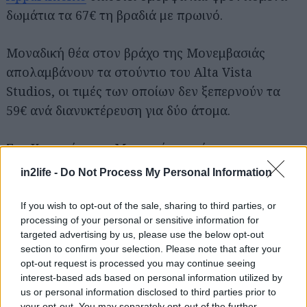
δωμάτια τα 67€ τη βραδιά με πρωινό.
Αναζήτηση
Μοναδική θέα στον βράχο της Μονεμβασιάς
για...
απολαμβάνουν τα στούντιο του Alta Vista
Studios, οι τιμές των οποίων δεν ξεπερνούν τα
59€ ανά διανυκτέρευση για δύο άτομα.
Στο Κοπανάκι της Μεσσηνίας, ανάμεσα σε
φανταστικούς προορισμούς ορεινούς όπως το
in2life -
Do Not Process My Personal Information
Ψάρι και παραλιακούς όπως η Κυπαρισσία, το
The Third Tarra
έχει χωριστό σαλονάκι με τζάκι,
If you wish to opt-out of the sale, sharing to third parties, or
processing of your personal or sensitive information for
υπνοδωμάτιο και φουλ εξοπλισμένη κουζίνα.
targeted advertising by us, please use the below opt-out
Κοστίζει, δε, 60€ για δύο άτομα.
section to confirm your selection. Please note that after your
opt-out request is processed you may continue seeing
interest-based ads based on personal information utilized by
Τέλος, το Προμύρι που είναι ένα από τα λιγότερο
us or personal information disclosed to third parties prior to
γνωστά χωριά του Νότιου Πηλίου, θα σου δώσει
your opt-out. You may separately opt-out of the further