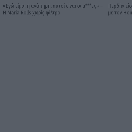
«Εγώ είμαι η ανάπηρη, αυτοί είναι οι μ***ες» –
Περδίκι εί
Η Maria Rolls χωρίς φίλτρο
με τον Ho