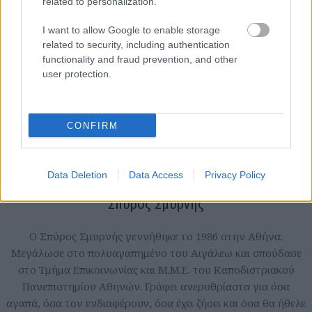
related to personalization.
I want to allow Google to enable storage
related to security, including authentication
functionality and fraud prevention, and other
user protection.
CONFIRM
Data Deletion
Data Access
Privacy Policy
Σπύρος Σμυρνής
Ο Σπύρος Σμυρνής γεννήθηκε το 1986 στην Αθήνα.
Μεγάλωσε στο πολυαγαπημένο του Αιγάλεω και σπούδασε
στο Τμήμα Επικοινωνίας και Μ.Μ.Ε. του Καποδιστριακού
Πανεπιστημίου Αθηνών. Γράφει ανερυθρίαστα για όσα
αγαπά, όσα τον ενδιαφέρουν, όσα έχει ζήσει και όσα θα ήθελε