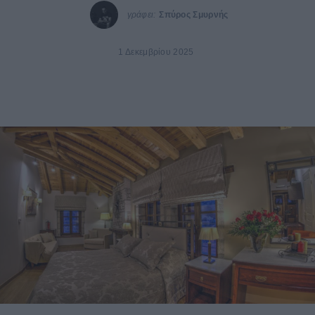
γράφει:
Σπύρος Σμυρνής
1 Δεκεμβρίου 2025