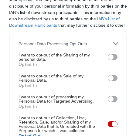
την ευκαιρία να λες πως το είχες ανακαλύψει
disclosure of your personal information by third parties on the
IAB’s list of downstream participants. This information may
πρώτος/η όταν γίνει αναπόφευκτα τρεντ. Δίπλα
also be disclosed by us to third parties on the
IAB’s List of
στην κεντρική του πλατεία, θα βρεις αυτό το
Downstream Participants
that may further disclose it to other
υπέροχο σπιτάκι
, που απολαμβάνει και σούπερ
third parties.
θέα στο χωριό και τις πηλιορείτικες πλαγιές που
Please note that this website/app uses one or more Google
Personal Data Processing Opt Outs
το αγκαλιάζουν, στην τιμή των 89€ ανά
services and may gather and store information including but
not limited to your visit or usage behaviour. You may click to
I want to opt-out of the Sharing of my
διανυκτέρευση για δύο άτομα.
personal data.
grant or deny consent to Google and its third-party tags to
Opted In
use your data for below specified purposes in below Google
consent section.
I want to opt-out of the Sale of my
Personal Data.
Opted In
I want to opt-out of processing my
Personal Data for Targeted Advertising.
Opted In
I want to opt-out of Collection, Use,
Retention, Sale, and/or Sharing of my
Personal Data that Is Unrelated with the
Purposes for which it was collected.
Opted Out