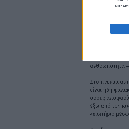
φαλακρός τότε 
authenti
το κεφάλι.
Η ιδέα του eve
κινηματογραφικ
πρωταγωνίστρια
διευθύντρια φα
άνδρες που πισ
ανθρωπότητα – κ
Στο πνεύμα αυτ
είναι ήδη φαλακ
όσους αποφασίσ
έξω από τον κ
«εισιτήριο μέσω