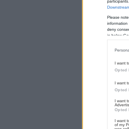
participants
Downstream 
Please note
information 
Αναζήτηση
deny consent
για...
in below Go
Persona
I want t
Opted 
I want t
Opted 
I want 
Advertis
Opted 
I want t
of my P
was col