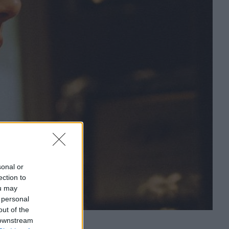
sonal or
ection to
ou may
 personal
out of the
 downstream