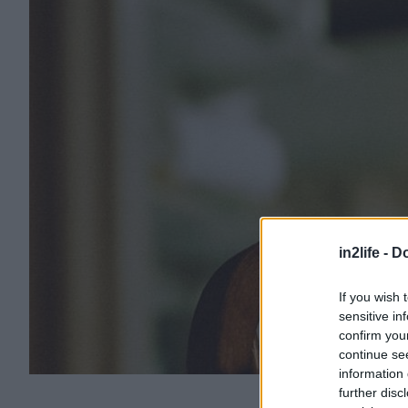
in2life -
Do
If you wish 
sensitive in
confirm you
continue se
information 
further disc