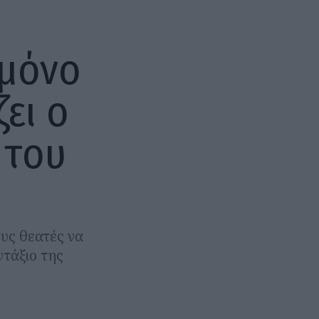
 μόνο
ει ο
 του
υς θεατές να
ντάξιο της