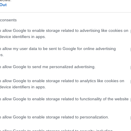
Out
consents
o allow Google to enable storage related to advertising like cookies on
evice identifiers in apps.
o allow my user data to be sent to Google for online advertising
s.
 ήσουν διατεθειμένος να ξυρίσεις το κεφάλι σου για 
to allow Google to send me personalized advertising.
ο Bugonia του Λάνθιμου;
o allow Google to enable storage related to analytics like cookies on
evice identifiers in apps.
ε αυτή τη σχεδόν λανθιμική ερώτηση, οι διοργανωτέ
 της νέας ταινίας του Γιώργου Λάνθιμου, Βουγονία, 
o allow Google to enable storage related to functionality of the website
ες να ζήσει κάτι εντελώς διαφορετικό. Η προβολή θα
ί στον κινηματογράφο The Culver Theater, λίγες μ
o allow Google to enable storage related to personalization.
ίσημη πρεμιέρα της ταινίας στις 31 Οκτωβρίου κι αν 
o allow Google to enable storage related to security, including