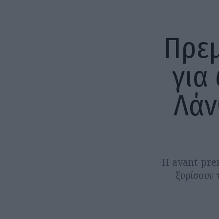
Πρεμ
για
Λάν
Η avant-pre
ξυρίσουν 