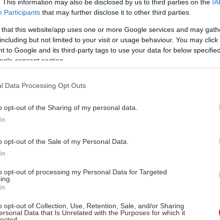
. This information may also be disclosed by us to third parties on the
IA
Participants
that may further disclose it to other third parties.
 that this website/app uses one or more Google services and may gath
including but not limited to your visit or usage behaviour. You may click 
 to Google and its third-party tags to use your data for below specifi
ogle consent section.
l Data Processing Opt Outs
o opt-out of the Sharing of my personal data.
In
o opt-out of the Sale of my Personal Data.
In
to opt-out of processing my Personal Data for Targeted
ing.
In
o opt-out of Collection, Use, Retention, Sale, and/or Sharing
ersonal Data that Is Unrelated with the Purposes for which it
lected.