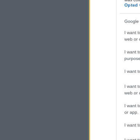
Opted 
Google 
I want t
web or d
I want t
purpose
Θ
α
I want 
τ
I want t
web or d
Μ
avant-première
I want t
or app.
του Λος Άντζελ
πραγματοποιηθε
I want t
πριν από την επ
I want t