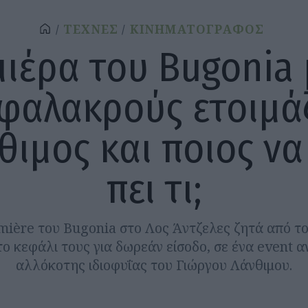
ΤΕΧΝΕΣ
ΚΙΝΗΜΑΤΟΓΡΑΦΟΣ
ιέρα του Bugonia
 φαλακρούς ετοιμάζ
θιμος και ποιος να
πει τι;
mière του Bugonia στο Λος Άντζελες ζητά από το
το κεφάλι τους για δωρεάν είσοδο, σε ένα event α
αλλόκοτης ιδιοφυΐας του Γιώργου Λάνθιμου.