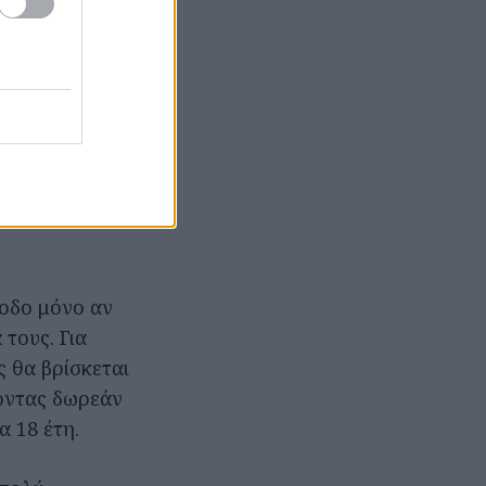
α σου ξυρίσουν
 από την
ισχυρή
γεται από δύο
αφανίσει την
σοδο μόνο αν
τους. Για
 θα βρίσκεται
οντας δωρεάν
α 18 έτη.