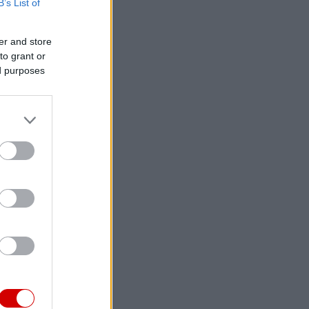
B’s List of
er and store
to grant or
ed purposes