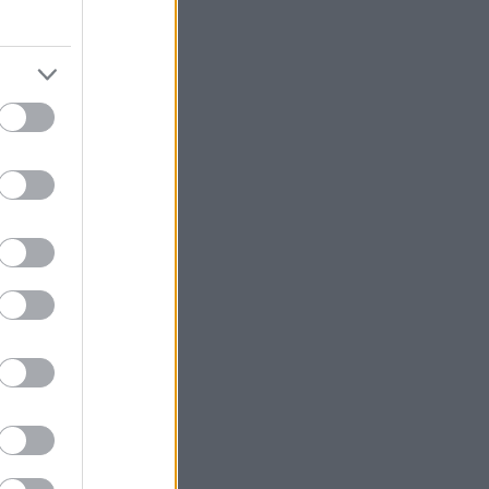
να δεις πρώτος
ς της ειδικής
καλούν το κοινό
όλις ημέρες
είσαι ήδη