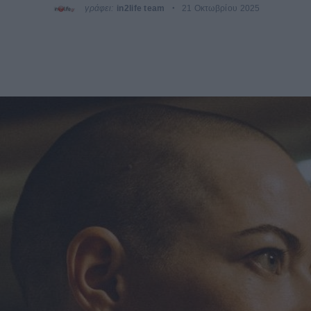
γράφει:
in2life team
21 Οκτωβρίου 2025