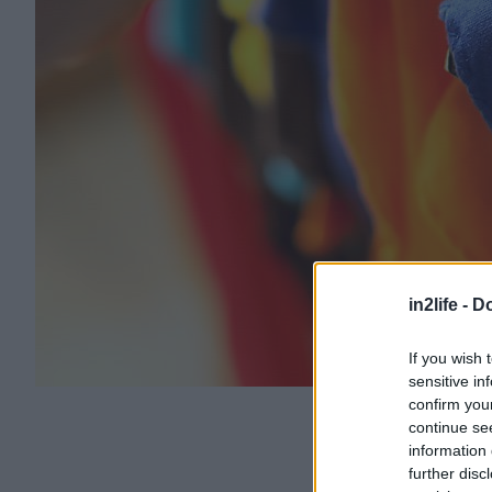
in2life -
Do
If you wish 
sensitive in
confirm you
continue se
information 
further disc