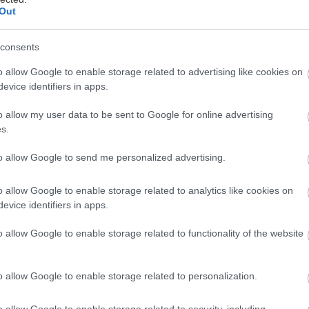
Out
consents
o allow Google to enable storage related to advertising like cookies on
evice identifiers in apps.
o allow my user data to be sent to Google for online advertising
 καιροί είναι δύσκολοι και το shopping έχει γίνει γι
s.
ίστα, ιδιαίτερα αν θες να ψωνίσεις από επώνυμες μά
μως λύση. Όσο τα στοκατζίδικα της Αθήνας βαστούν
to allow Google to send me personalized advertising.
ρίσκουμε προσφορές σε κομμάτια περασμένων σεζόν
o allow Google to enable storage related to analytics like cookies on
ύμερα.
evice identifiers in apps.
α στοκατζίδικα και γιατί αξίζουν
o allow Google to enable storage related to functionality of the website
επώνυμες μάρκες αλλά δεν θες να ξοδέψεις πολλά; Τ
o allow Google to enable storage related to personalization.
μική) απάντηση. Στα μαγαζιά αυτά θα βρεις ρούχα, π
o allow Google to enable storage related to security, including