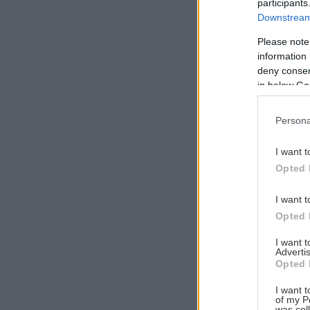
participants
Downstream 
Please note
information 
Αναζήτηση
deny consent
για...
in below Go
Persona
I want t
Opted 
I want t
Opted 
I want 
Advertis
Opted 
I want t
of my P
was col