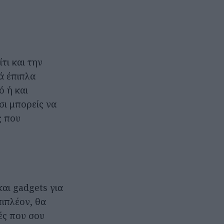
τι και την
ρά έπιπλα
ό ή και
σι μπορείς να
ς που
και gadgets για
πιπλέον, θα
μές που σου