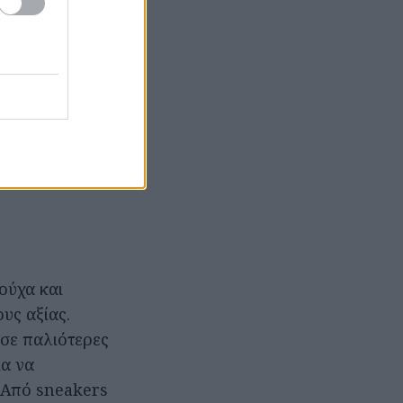
ν πρόλαβαν να
πορείς να
 Ψωνίζεις
πάντα υπάρχει η
το ράφι ή στις
ούχα και
υς αξίας.
 σε παλιότερες
ία να
 Από sneakers