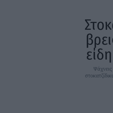
Στοκ
βρει
είδη
Ψάχνεις 
στοκατζίδικ