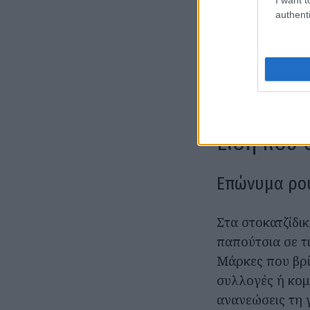
διάφορα άλλα π
authenti
πουληθούν αλλο
τσιμπήσεις επώ
δηλαδή ποιοτικ
χαρά της ανακά
κρεμάστρες.
Είδη που 
Επώνυμα ρού
Στα στοκατζίδικ
παπούτσια σε τι
Μάρκες που βρί
συλλογές ή κομμ
ανανεώσεις τη 