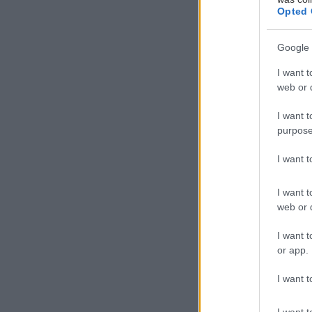
Opted 
Google 
I want t
web or d
Ο
I want t
ι
purpose
π
ό
I want 
β
I want t
«σπασμένα» νο
web or d
Τι είναι τ
I want t
or app.
Θες να πάρεις 
I want t
είναι η (οικονο
I want t