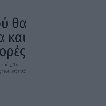
ού θα
α και
φορές
τιμές; Τα
 πού να (τα)