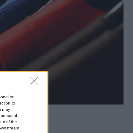
sonal or
ection to
ou may
 personal
out of the
 downstream