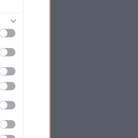
α πολλούς ζόρικη
ρκες. Υπάρχει
 γερά, τόσο θα
 και
α στοκατζίδικα
απούτσια και