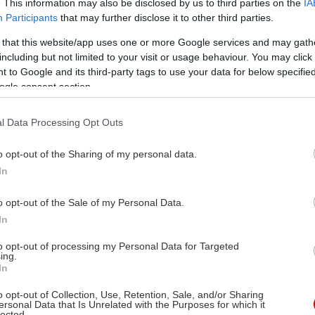
. This information may also be disclosed by us to third parties on the
IA
Participants
that may further disclose it to other third parties.
 that this website/app uses one or more Google services and may gath
including but not limited to your visit or usage behaviour. You may click 
 to Google and its third-party tags to use your data for below specifi
ogle consent section.
l Data Processing Opt Outs
o opt-out of the Sharing of my personal data.
In
o opt-out of the Sale of my Personal Data.
In
to opt-out of processing my Personal Data for Targeted
ing.
In
o opt-out of Collection, Use, Retention, Sale, and/or Sharing
ersonal Data that Is Unrelated with the Purposes for which it
lected.