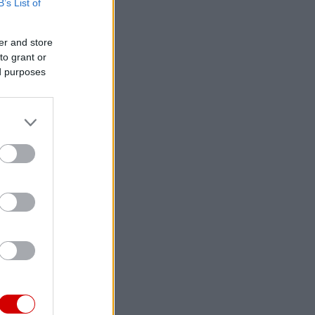
B’s List of
er and store
to grant or
ed purposes