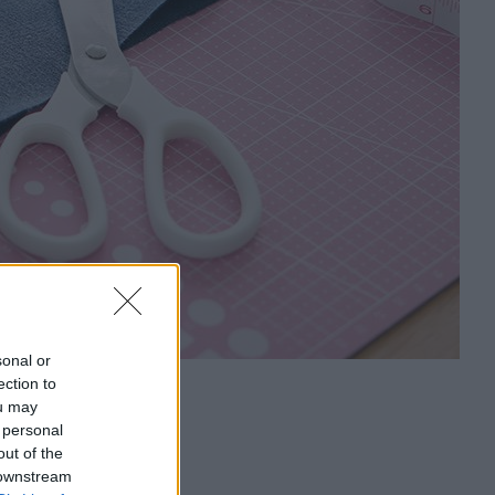
sonal or
ection to
ou may
 personal
out of the
 downstream