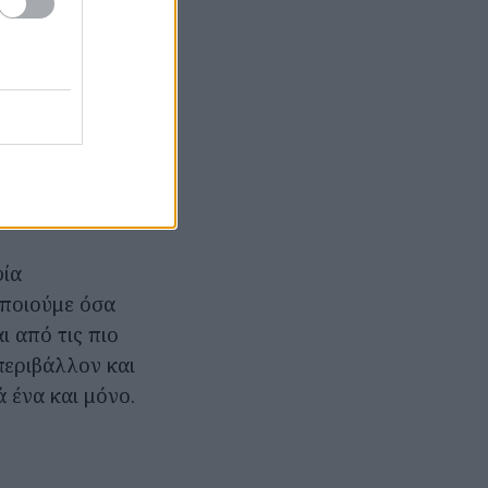
αταστήματα
ούριο. Ένα
μογή ή ένα τζιν
lip είναι
ίδι και το
φία
οποιούμε όσα
 από τις πιο
περιβάλλον και
 ένα και μόνο.