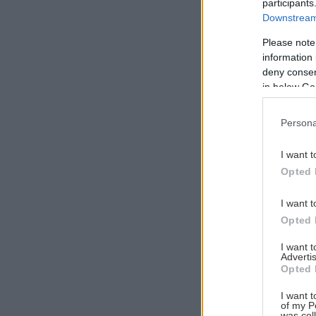
participants
Downstream 
Please note
information 
Αναζήτηση
deny consent
για...
in below Go
Persona
I want t
Opted 
I want t
Opted 
I want 
Advertis
Opted 
I want t
of my P
was col