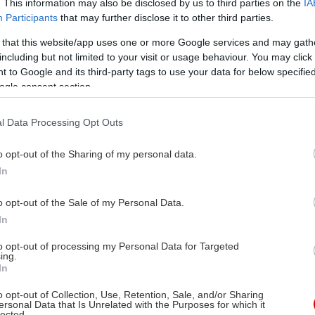
. This information may also be disclosed by us to third parties on the
IA
Participants
that may further disclose it to other third parties.
 that this website/app uses one or more Google services and may gath
including but not limited to your visit or usage behaviour. You may click 
 to Google and its third-party tags to use your data for below specifi
ogle consent section.
l Data Processing Opt Outs
o opt-out of the Sharing of my personal data.
In
o opt-out of the Sale of my Personal Data.
In
to opt-out of processing my Personal Data for Targeted
ing.
In
o opt-out of Collection, Use, Retention, Sale, and/or Sharing
ersonal Data that Is Unrelated with the Purposes for which it
lected.