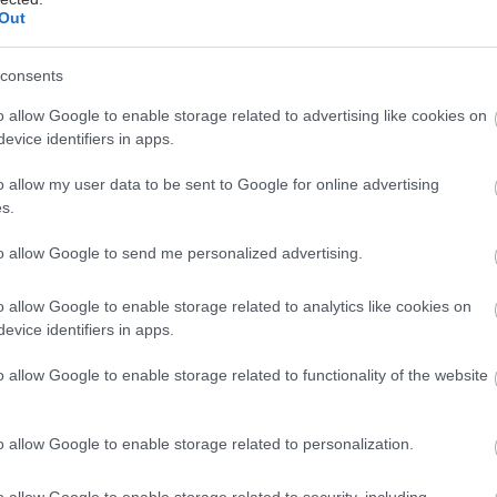
Out
consents
o allow Google to enable storage related to advertising like cookies on
evice identifiers in apps.
ikTok και το Instagram έχουν γεμίσει με βίντεο με 
o allow my user data to be sent to Google for online advertising
ατρέπει παλιά ρούχα σε ολοκαίνουρια κομμάτια μόδ
s.
ίδι, λίγη φαντασία και βασικές γνώσεις ραπτικής, τ
αμορφώνεται σε κάτι μοναδικό και στιλάτο.
to allow Google to send me personalized advertising.
o allow Google to enable storage related to analytics like cookies on
ft flipping είναι, μεν, trend, αλλά έχει και ουσία: εί
evice identifiers in apps.
ιουργικότητας και οικολογικής συνείδησης που έχει
α κουλτούρα.
o allow Google to enable storage related to functionality of the website
ift flipping
o allow Google to enable storage related to personalization.
o allow Google to enable storage related to security, including