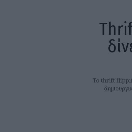
Thri
δίν
Το thrift flip
δημιουργι