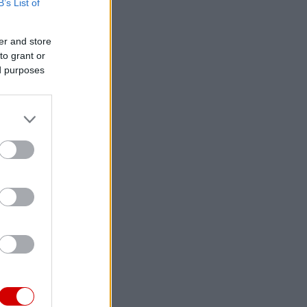
B’s List of
er and store
to grant or
ed purposes