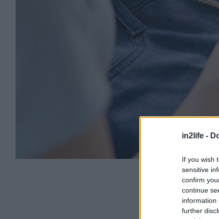
in2life -
Do
If you wish 
sensitive in
confirm you
continue se
information 
further disc