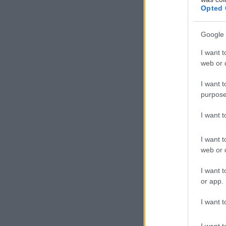
Opted 
Google 
I want t
Τ
web or d
ο T
I want t
μετ
purpose
ψαλ
μετ
I want 
I want t
Το λεγόμενο thri
web or d
συνδυασμός δημ
γίνει παγκόσμι
I want t
or app.
Τι είναι το thr
I want t
I want t