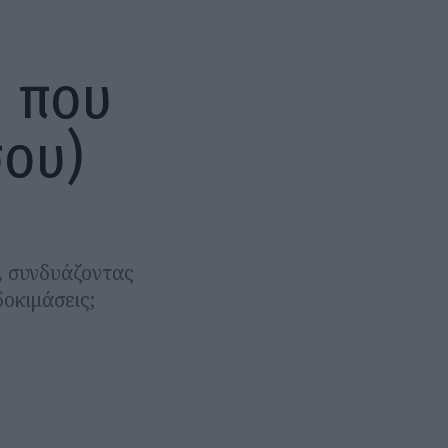
d που
σου)
α, συνδυάζοντας
οκιμάσεις;