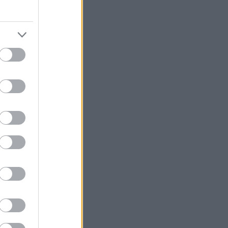
κόσμο που
ας. Με ένα
ο «άχρηστο»
ναι ένας
 καταφέρει να