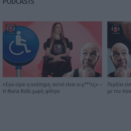
PODCASTS
«Εγώ είμαι η ανάπηρη, αυτοί είναι οι μ***ες» –
Περδίκι εί
Η Maria Rolls χωρίς φίλτρο
με τον Ho