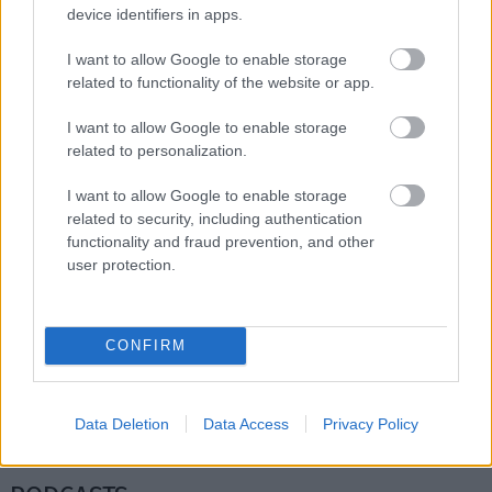
device identifiers in apps.
Διαβάστε επίσης
I want to allow Google to enable storage
related to functionality of the website or app.
I want to allow Google to enable storage
related to personalization.
I want to allow Google to enable storage
related to security, including authentication
functionality and fraud prevention, and other
user protection.
CONFIRM
Thrift flipping: Το trend που δίνει ζωή στα
Τα χρώματα
παλιά (σου) ρούχα
τους
Data Deletion
Data Access
Privacy Policy