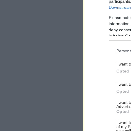
participants
Downstream 
Please note
information 
Αναζήτηση
deny consent
για...
in below Go
Persona
I want t
Opted 
I want t
Opted 
I want 
Advertis
Opted 
I want t
of my P
was col