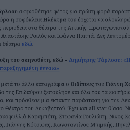
άρλοου
σκηνοθέτησε φέτος για πρώτη φορά παράσ
τώρα η σοφόκλεια
Ηλέκτρα
του έρχεται να ολοκληρώ
ς περιοδεία στα θέατρα της Αττικής. Πρωταγωνιστού
Αναστάσης Ροϊλός και Ιωάννα Παππά. Δες λεπτομέρ
ι θέατρα
εδώ
.
ευξη του σκηνοθέτη, εδώ –
Δημήτρης Τάρλοου: «Η
ύ παρεξηγημένη έννοια»
t μετά το άλλο καταγράφει ο
Οιδίπους
του
Γιάννη Χ
βο της Επιδαύρου ξεπούλησε και όλα του τα εισιτήρι
α, και πρόσθεσε μία έκτακτη παράσταση για την Δε
ο Θέατρο του Λυκαβηττού. Έχει και all star θίασο: Ν
υοφυλλιά Καραμπέτη, Στεφανία Γουλιώτη, Νίκος Χ
ς, Γιάννης Κότσιφας, Κωνσταντίνος Μπιμπής, Πηνελ