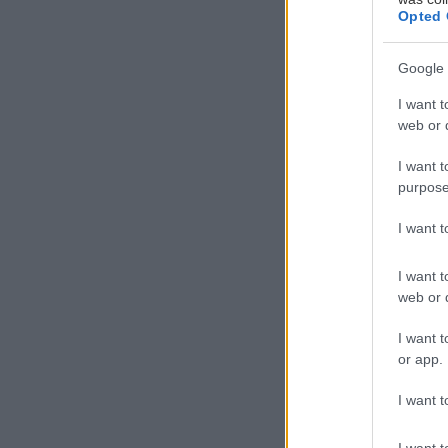
Opted 
Google 
I want t
web or d
Σ
I want t
τερ
purpose
πόλ
του
I want 
τη 
I want t
Χουβαρδά, μέχρ
web or d
Ορέστειας του 
Λυκαβηττό, την
I want t
or app.
I want t
I want t