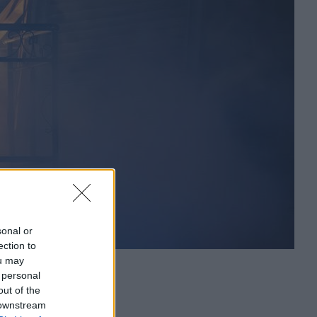
sonal or
ection to
ou may
 personal
out of the
 downstream