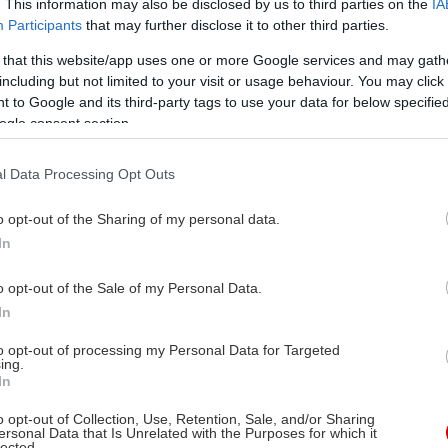
. This information may also be disclosed by us to third parties on the
IA
Participants
that may further disclose it to other third parties.
 that this website/app uses one or more Google services and may gath
including but not limited to your visit or usage behaviour. You may click 
 to Google and its third-party tags to use your data for below specifi
ogle consent section.
l Data Processing Opt Outs
o opt-out of the Sharing of my personal data.
In
o opt-out of the Sale of my Personal Data.
In
to opt-out of processing my Personal Data for Targeted
ing.
In
o opt-out of Collection, Use, Retention, Sale, and/or Sharing
ersonal Data that Is Unrelated with the Purposes for which it
lected.