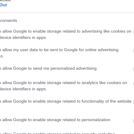
Out
consents
o allow Google to enable storage related to advertising like cookies on
evice identifiers in apps.
o allow my user data to be sent to Google for online advertising
ητικά σύνδρομα, τέλος. Το θέατρο επιστρέφει για τα
s.
η με δέκα μεγάλες παραγωγές που ολοκληρώνουν τι
ς περιοδείες πιάνοντας θέση στα open air θέατρα τ
to allow Google to send me personalized advertising.
σοφόκλεια Ηλέκτρα του Τάρλοου και τον sold out Ο
o allow Google to enable storage related to analytics like cookies on
ι τους κεφάτους Όρνιθες του Μπινιάρη και το γκραν
evice identifiers in apps.
Τερζόπουλου, ο Σεπτέμβρης μας βρίσκει στο Θέατρο
 Πέτρα και αλλού.
o allow Google to enable storage related to functionality of the website
o allow Google to enable storage related to personalization.
o allow Google to enable storage related to security, including