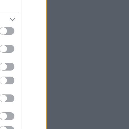
 καλά στην
ς καλοκαιρινές
ης Αθήνας. Από
ιδίποδα του
 φινάλε της
 Βράχων, τον