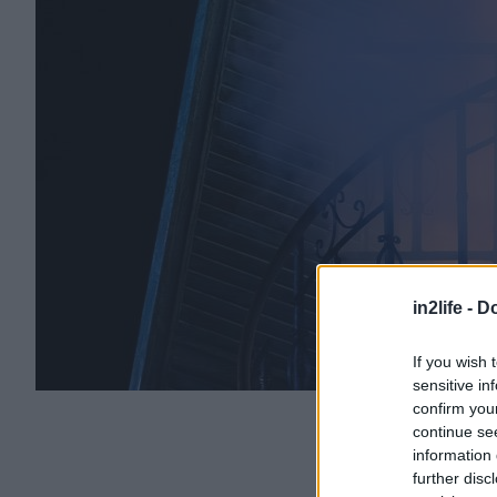
in2life -
Do
If you wish 
sensitive in
confirm you
continue se
information 
further disc