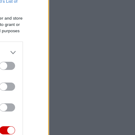
B’s List of
er and store
to grant or
ed purposes