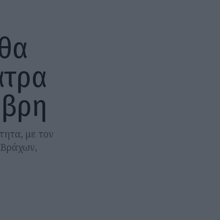
 θα
ατρα
μβρη
τητα, με τον
 Βράχων,