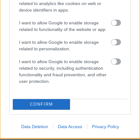
related to analytics like cookies on web or
device identifiers in apps.
PODCASTS
I want to allow Google to enable storage
related to functionality of the website or app.
I want to allow Google to enable storage
related to personalization.
I want to allow Google to enable storage
related to security, including authentication
functionality and fraud prevention, and other
user protection.
«Εγώ είμαι η ανάπηρη, αυτοί είναι οι μ***ες» –
Περδίκι εί
CONFIRM
Η Maria Rolls χωρίς φίλτρο
με τον Ho
Data Deletion
Data Access
Privacy Policy