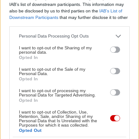
Σκύλου έχει ακόμα περισσότερα σκαλιά για να
IAB’s list of downstream participants. This information may
also be disclosed by us to third parties on the
IAB’s List of
κατέβεις, και επίσης αρκετό χωματόδρομο ώσπου
Downstream Participants
that may further disclose it to other
να φτάσεις σε αυτά. Σε αποζημιώνει, όμως, με τα
third parties.
απίθανα διάφανα νερά της, το άγριο, ανέγγιχτο
Please note that this website/app uses one or more Google
Personal Data Processing Opt Outs
φυσικό τοπίο της, και την απουσία κάθε είδους
services and may gather and store information including but
οργάνωσης ή κοσμοσυρροής.
not limited to your visit or usage behaviour. You may click to
I want to opt-out of the Sharing of my
personal data.
grant or deny consent to Google and its third-party tags to
Opted In
use your data for below specified purposes in below Google
Ο Άγιος Σώστης
consent section.
I want to opt-out of the Sale of my
Personal Data.
Opted In
Στον χάρτη
εδώ
I want to opt-out of processing my
Personal Data for Targeted Advertising.
Opted In
I want to opt-out of Collection, Use,
Retention, Sale, and/or Sharing of my
Personal Data that Is Unrelated with the
Purposes for which it was collected.
Opted Out