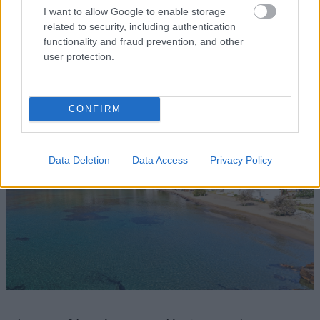
I want to allow Google to enable storage
Η Μεγάλη Άμμος
related to security, including authentication
functionality and fraud prevention, and other
Στον χάρτη
εδώ
user protection.
CONFIRM
Data Deletion
Data Access
Privacy Policy