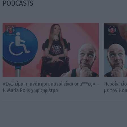
PODCASTS
«Εγώ είμαι η ανάπηρη, αυτοί είναι οι μ***ες» –
Περδίκι εί
Η Maria Rolls χωρίς φίλτρο
με τον Ho