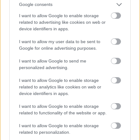
Google consents
I want to allow Google to enable storage
related to advertising like cookies on web or
device identifiers in apps.
I want to allow my user data to be sent to
Google for online advertising purposes.
Προστατευμένη από τους βοριάδες που
I want to allow Google to send me
personalized advertising.
ταλαιπωρούν συχνά το νησί, η παραλία του Αγίου
Σώστη έχει αμμουδιά με ψιλό βοτσαλάκι,
I want to allow Google to enable storage
κρυστάλλινα νερά και καμία απολύτως οργάνωση.
related to analytics like cookies on web or
device identifiers in apps.
Ο χωματόδρομος που θα σε φέρει εδώ είναι
αρκετά βατός, ενώ στην άκρη της παραλίας αξίζει
I want to allow Google to enable storage
να ακολουθήσεις το σύντομο μονοπάτι που
related to functionality of the website or app.
οδηγεί στο εκκλησάκι του Αγίου Σώστη για
I want to allow Google to enable storage
πανοραμική θέα.
related to personalization.