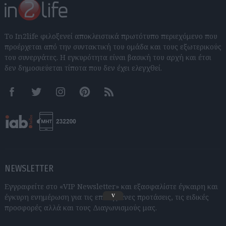
Το In2life φιλοξενεί αποκλειστικά πρωτότυπο περιεχόμενο που
προέρχεται από την συντακτική του ομάδα και τους εξωτερικούς
του συνεργάτες. Η εγκυρότητα είναι βασική του αρχή και έτσι
δεν δημοσιεύεται τίποτα που δεν έχει ελεγχθεί.
Facebook
Twitter
Instagram
Pinterest
RSS feeds
NEWSLETTER
Εγγραφείτε στο «VIP Newsletter» και εξασφαλίστε έγκαιρη και
v
έγκυρη ενημέρωση για τις επιλεγμένες προτάσεις, τις ειδικές
προσφορές αλλά και τους Διαγωνισμούς μας.