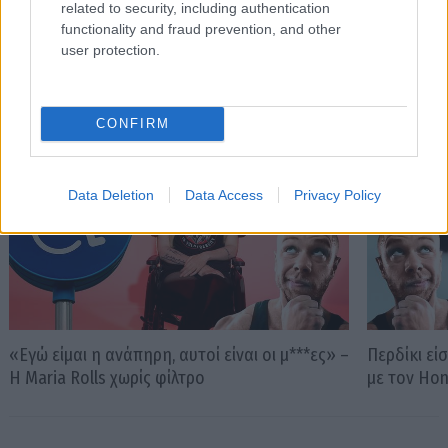
related to security, including authentication
functionality and fraud prevention, and other
user protection.
PODCASTS
CONFIRM
Data Deletion
Data Access
Privacy Policy
«Εγώ είμαι η ανάπηρη, αυτοί είναι οι μ***ες» –
Περδίκι εί
Η Maria Rolls χωρίς φίλτρο
με τον Ho