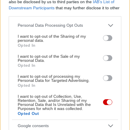
also be disclosed by us to third parties on the
IAB’s List of
Downstream Participants
that may further disclose it to other
third parties.
Please note that this website/app uses one or more Google
Personal Data Processing Opt Outs
services and may gather and store information including but
not limited to your visit or usage behaviour. You may click to
I want to opt-out of the Sharing of my
personal data.
grant or deny consent to Google and its third-party tags to
in2life team
Opted In
use your data for below specified purposes in below Google
consent section.
I want to opt-out of the Sale of my
Γεννήθηκε τον Νοέμβριο του 2005, βρήκε τον δρόμο της
Personal Data.
(μαζί με την έμπνευση) στα στενά της Αθήνας, κι από τότε
Opted In
μέχρι σήμερα δεν έχει σταματήσει να μεγαλώνει.
I want to opt-out of processing my
Αμετανόητα περίεργη, θα πάει με την ίδια ευκολία σε
Personal Data for Targeted Advertising.
Opted In
συνοικιακά κουτούκια και σε τρέντι μπαρ, και θα σου μιλήσει
με τον ίδιο ενθουσιασμό για τα ταξίδια της, τα νέα της
I want to opt-out of Collection, Use,
ημέρας, τα θέατρα της πόλης, τις παλαβομάρες του ίντερνετ
Retention, Sale, and/or Sharing of my
Personal Data that Is Unrelated with the
και τις τελευταίες τάσεις σε διατροφή και άσκηση. Υπόσχεται
Purposes for which it was collected.
Opted Out
πως μόνο ό,τι αξίζει γίνεται byte.
Google consents