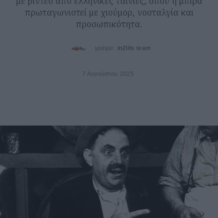
με βίντεο από ελληνικές ταινίες, όπου η μπίρα
πρωταγωνιστεί με χιούμορ, νοσταλγία και
προσωπικότητα.
γράφει:
in2life team
7 Αυγούστου 2025