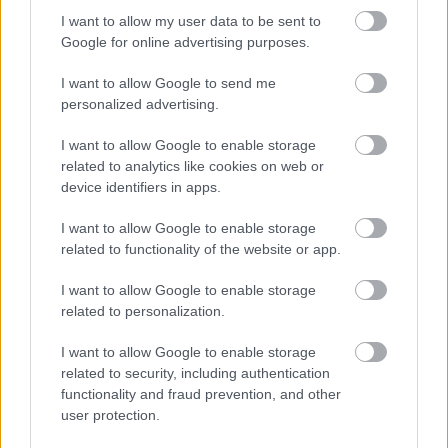
in2life team
I want to allow my user data to be sent to
Google for online advertising purposes.
Γεννήθηκε τον Νοέμβριο του 2005, βρήκε τον δρόμο της
(μαζί με την έμπνευση) στα στενά της Αθήνας, κι από τότε
I want to allow Google to send me
personalized advertising.
μέχρι σήμερα δεν έχει σταματήσει να μεγαλώνει.
Αμετανόητα περίεργη, θα πάει με την ίδια ευκολία σε
I want to allow Google to enable storage
συνοικιακά κουτούκια και σε τρέντι μπαρ, και θα σου μιλήσει
related to analytics like cookies on web or
με τον ίδιο ενθουσιασμό για τα ταξίδια της, τα νέα της
device identifiers in apps.
ημέρας, τα θέατρα της πόλης, τις παλαβομάρες του ίντερνετ
και τις τελευταίες τάσεις σε διατροφή και άσκηση. Υπόσχεται
I want to allow Google to enable storage
related to functionality of the website or app.
πως μόνο ό,τι αξίζει γίνεται byte.
I want to allow Google to enable storage
related to personalization.
I want to allow Google to enable storage
related to security, including authentication
Διαβάστε επίσης
functionality and fraud prevention, and other
user protection.