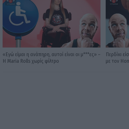
«Εγώ είμαι η ανάπηρη, αυτοί είναι οι μ***ες» –
Περδίκι εί
Η Maria Rolls χωρίς φίλτρο
με τον Ho