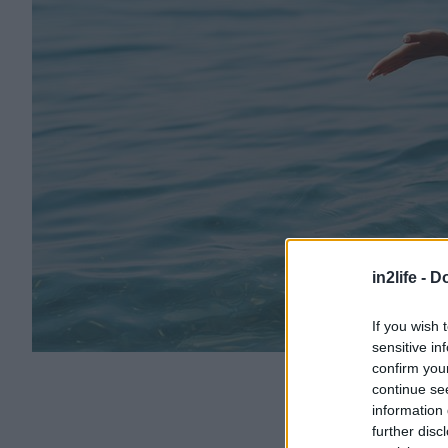
in2life -
Do
If you wish 
sensitive in
confirm you
continue se
information 
further disc