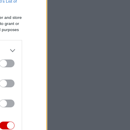
B’s List of
er and store
to grant or
ed purposes