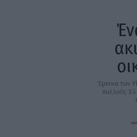
Έν
ακ
οι
Έρευνα των Pl
πολλούς Έλλ