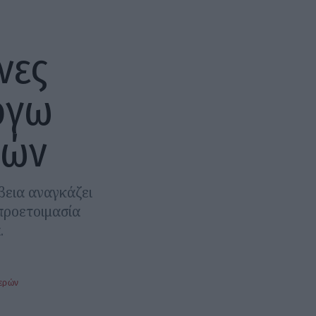
νες
όγω
ιών
βεια αναγκάζει
προετοιμασία
.
μερών