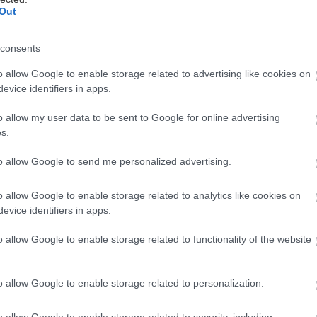
Out
consents
o allow Google to enable storage related to advertising like cookies on
evice identifiers in apps.
o allow my user data to be sent to Google for online advertising
να περιβάλλον έντονης οικονομικής πίεσης, όπου το
s.
τος ζωής επηρεάζει καθημερινά τα νοικοκυριά, ολοέ
ισσότεροι πολίτες αναγκάζονται να περιορίσουν ή ν
to allow Google to send me personalized advertising.
οκαιρινά τους σχέδια. Αυτή η τάση αποτυπώνεται σε
o allow Google to enable storage related to analytics like cookies on
ίησε η εταιρεία Plum σε συνεργασία με την Palmos 
evice identifiers in apps.
μων ηλικίας 18 έως 75 ετών, κατά το διάστημα των
o allow Google to enable storage related to functionality of the website
ευρήματα, το 50% των συμμετεχόντων έχει τουλάχι
o allow Google to enable storage related to personalization.
ναβάλει ή ακυρώσει τις διακοπές του λόγω οικονομ
o allow Google to enable storage related to security, including