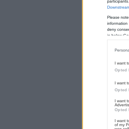
participants
Downstream 
Please note
information 
Αναζήτηση
deny consent
για...
in below Go
Persona
I want t
Opted 
I want t
Opted 
I want 
Advertis
Opted 
I want t
of my P
was col