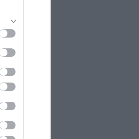
 αυξανόμενο
να και
α ακυρώσουν τα
 νέα έρευνα
Analysis, σε
 πρώτων ημερών
στον μία φορά
ικών δυσκολιών.