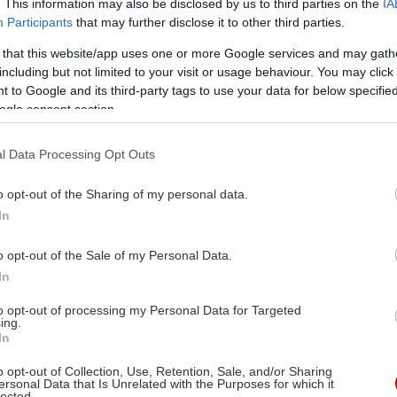
. This information may also be disclosed by us to third parties on the
IA
Participants
that may further disclose it to other third parties.
 that this website/app uses one or more Google services and may gath
including but not limited to your visit or usage behaviour. You may click 
 to Google and its third-party tags to use your data for below specifi
ogle consent section.
l Data Processing Opt Outs
o opt-out of the Sharing of my personal data.
In
o opt-out of the Sale of my Personal Data.
In
to opt-out of processing my Personal Data for Targeted
ing.
In
o opt-out of Collection, Use, Retention, Sale, and/or Sharing
ersonal Data that Is Unrelated with the Purposes for which it
lected.