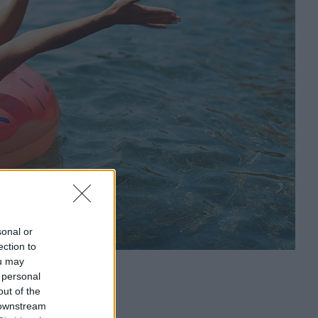
sonal or
ection to
ou may
 personal
out of the
 downstream