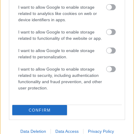
I want to allow Google to enable storage
related to analytics like cookies on web or
device identifiers in apps.
I want to allow Google to enable storage
Διαβάστε επίσης
related to functionality of the website or app.
I want to allow Google to enable storage
related to personalization.
I want to allow Google to enable storage
related to security, including authentication
functionality and fraud prevention, and other
user protection.
CONFIRM
Μείνε Αύγουστο στην Αθήνα κι άσε τους
Πώς θα κά
άλλους να λένε
Data Deletion
Data Access
Privacy Policy