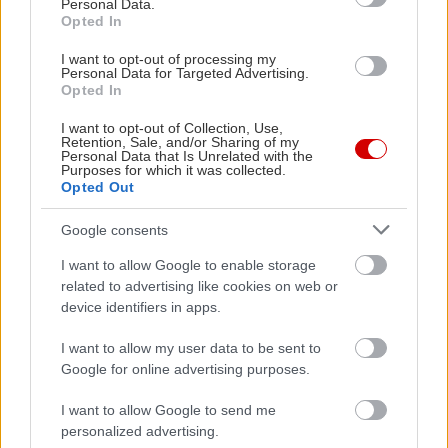
Personal Data.
Opted In
I want to opt-out of processing my
Personal Data for Targeted Advertising.
Opted In
I want to opt-out of Collection, Use,
Retention, Sale, and/or Sharing of my
Personal Data that Is Unrelated with the
Purposes for which it was collected.
Opted Out
in2life team
Google consents
Γεννήθηκε τον Νοέμβριο του 2005, βρήκε τον δρόμο της
I want to allow Google to enable storage
(μαζί με την έμπνευση) στα στενά της Αθήνας, κι από τότε
related to advertising like cookies on web or
μέχρι σήμερα δεν έχει σταματήσει να μεγαλώνει.
device identifiers in apps.
Αμετανόητα περίεργη, θα πάει με την ίδια ευκολία σε
συνοικιακά κουτούκια και σε τρέντι μπαρ, και θα σου μιλήσει
I want to allow my user data to be sent to
με τον ίδιο ενθουσιασμό για τα ταξίδια της, τα νέα της
Google for online advertising purposes.
ημέρας, τα θέατρα της πόλης, τις παλαβομάρες του ίντερνετ
και τις τελευταίες τάσεις σε διατροφή και άσκηση. Υπόσχεται
I want to allow Google to send me
personalized advertising.
πως μόνο ό,τι αξίζει γίνεται byte.