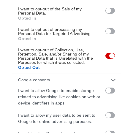
use your data for below specified purposes in below Google
Ο Ιερός Ναός της Αρτέμιδος Βραυρωνίας
consent section.
I want to opt-out of the Sale of my
Personal Data.
Opted In
I want to opt-out of processing my
Personal Data for Targeted Advertising.
Opted In
I want to opt-out of Collection, Use,
Retention, Sale, and/or Sharing of my
Personal Data that Is Unrelated with the
Purposes for which it was collected.
Opted Out
Google consents
I want to allow Google to enable storage
related to advertising like cookies on web or
device identifiers in apps.
I want to allow my user data to be sent to
Google for online advertising purposes.
Μια μονοήμερη εξόρμηση που συνδυάζει την
αγάπη για την ιστορία με την ανάγκη για ηρεμία