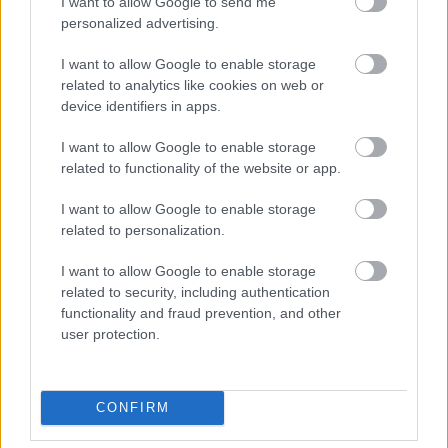
I want to allow Google to send me
personalized advertising.
σε οδηγεί στον ναό της Αρτέμιδος, έναν
αρχαιολογικό χώρο με ξεχωριστή αύρα. Ο ναός
I want to allow Google to enable storage
έχει αναστηλωθεί και αναδειχθεί με φροντίδα,
related to analytics like cookies on web or
device identifiers in apps.
είναι απόλυτα προσβάσιμος και για άτομα με
κινητικές δυσκολίες και αποπνέει μια ήρεμη,
I want to allow Google to enable storage
σχεδόν μεταφυσική αίσθηση. Μέσα από το έδαφος
related to functionality of the website or app.
αναβλύζει το υπόγειο ρεύμα του ποταμού
I want to allow Google to enable storage
Ερασίνου, κάνοντας το τοπίο ακόμα πιο ζωντανό
related to personalization.
και φιλόξενο. Η ενέργεια του χώρου σε μαγνητίζει
I want to allow Google to enable storage
και η πλούσια βλάστηση ολόγυρα σε βάζει σε
related to security, including authentication
σκέψεις για το πόσο καιρό σου είχε ξεφύγει αυτό
functionality and fraud prevention, and other
το μικρό διαμάντι.
user protection.
Εδώ θα βρεις και το Αρχαιολογικό Μουσείο, το
CONFIRM
οποίο είναι προσεγγίσιμο μέσα από μια όμορφη
διαδρομή η οποία ξεκινά από τον αρχαιολογικό