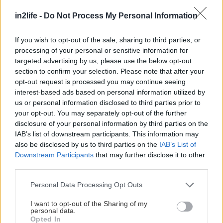
φάρμα
FarmaMoo
, και διασχίζει ένα εντυπωσιακό
in2life -
Do Not Process My Personal Information
τοπίο γεμάτο πλατάνια που προσφέρουν σταθερή
σκιά και δροσιά. Το μονοπάτι χαρίζει πανοραμική
If you wish to opt-out of the sale, sharing to third parties, or
θέα στη φύση γύρω του και αποτελεί ιδανική
processing of your personal or sensitive information for
targeted advertising by us, please use the below opt-out
επιλογή για όποιον θέλει να συνδυάσει ήπια
section to confirm your selection. Please note that after your
πεζοπορία με εικόνες βγαλμένες από σκηνικό
opt-out request is processed you may continue seeing
βουνού.
interest-based ads based on personal information utilized by
us or personal information disclosed to third parties prior to
your opt-out. You may separately opt-out of the further
Θα χρειαστείς περίπου σαράντα πέντε λεπτά για
disclosure of your personal information by third parties on the
να φτάσεις ως τον καταρράκτη ή, αν μετράς σε
IAB’s list of downstream participants. This information may
also be disclosed by us to third parties on the
IAB’s List of
αποστάσεις, λίγο περισσότερο από τρία
Downstream Participants
that may further disclose it to other
χιλιόμετρα διαδρομής. Η ανταμοιβή σε περιμένει
third parties.
στο τέλος και θα σβήσει κάθε ταλαιπωρία: μια
Please note that this website/app uses one or more Google
Personal Data Processing Opt Outs
φυσική όαση που δύσκολα φαντάζεσαι τόσο
services and may gather and store information including but
κοντά στην Αθήνα.
not limited to your visit or usage behaviour. You may click to
I want to opt-out of the Sharing of my
personal data.
grant or deny consent to Google and its third-party tags to
Opted In