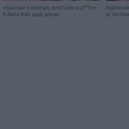
«Εγώ είμαι η ανάπηρη, αυτοί είναι οι μ***ες» –
Περδίκι εί
Η Maria Rolls χωρίς φίλτρο
με τον Ho