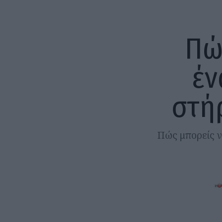
Πώ
έν
στή
Πώς μπορείς ν