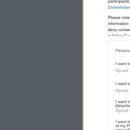
participants
Downstream 
Please note
information 
Αναζήτηση
deny consent
για...
in below Go
Persona
I want t
Opted 
I want t
Opted 
I want 
Advertis
Opted 
I want t
of my P
was col