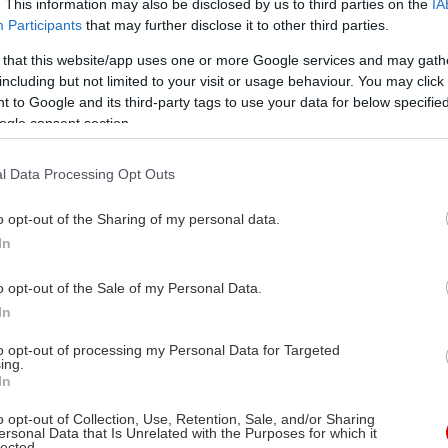
. This information may also be disclosed by us to third parties on the
IA
Participants
that may further disclose it to other third parties.
 that this website/app uses one or more Google services and may gath
including but not limited to your visit or usage behaviour. You may click 
 to Google and its third-party tags to use your data for below specifi
ogle consent section.
l Data Processing Opt Outs
o opt-out of the Sharing of my personal data.
In
o opt-out of the Sale of my Personal Data.
In
to opt-out of processing my Personal Data for Targeted
ing.
In
o opt-out of Collection, Use, Retention, Sale, and/or Sharing
ersonal Data that Is Unrelated with the Purposes for which it
lected.