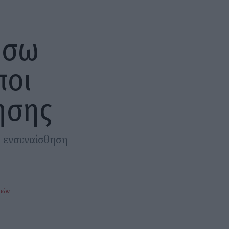
ήσω
ποι
ησης
ε ενσυναίσθηση
ερών