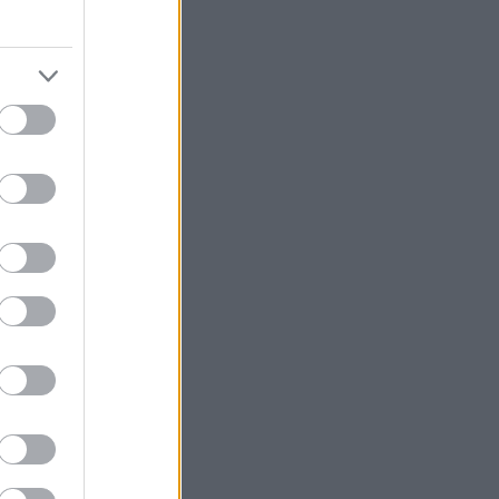
κή διαταραχή
ς. Δεν
υγκράτησης,
αταστροφικές
.
 είναι
ο