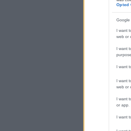
Opted 
Google 
I want t
Ο
web or d
ε
I want t
α
purpose
π
α
I want 
συνέπειες στην 
I want t
web or d
Αν κάποιος δικό
καθοριστικός, α
I want t
or app.
Πώς να αν
I want t
I want t