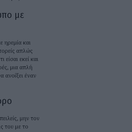
ωπο με
ε ηρεμία και
Μπορείς απλώς
ι είσαι εκεί και
ρές, μια απλή
α ανοίξει έναν
όρο
ειλείς, μην τον
ς του με το