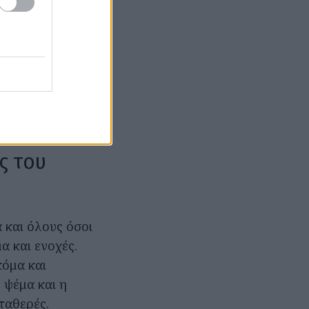
ρχή. Ίσως
ά από το
ται αμυντικό
υρικότητα,
 συνήθειες. Ο
ιος, αλλά με την
.
ς του
 και όλους όσοι
α και ενοχές.
κόμα και
 ψέμα και η
ταθερές.