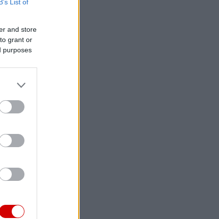
B’s List of
er and store
to grant or
ed purposes