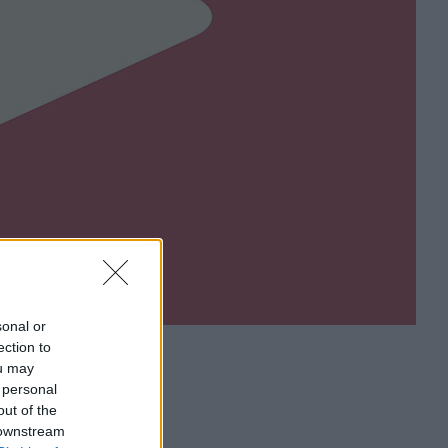
sonal or
ection to
ou may
 personal
out of the
 downstream