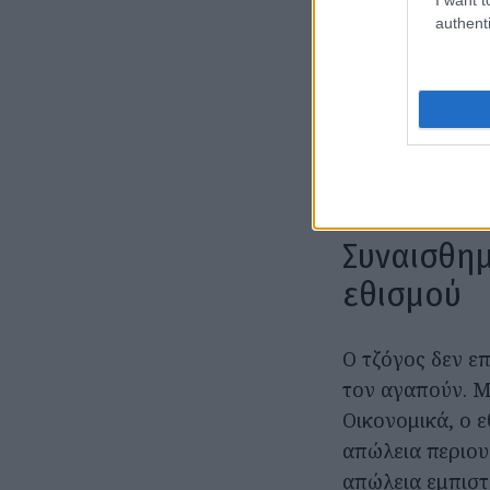
Ο εθισμός στον 
authenti
παρατηρήσεις ό
συνηθισμένο, λέ
όταν ρωτάς. Μπ
μυστικοπάθεια,
εθισμός δεν σχε
αδυναμία του να
Συναισθημ
εθισμού
Ο τζόγος δεν επ
τον αγαπούν. Μ
Οικονομικά, ο ε
απώλεια περιου
απώλεια εμπιστ