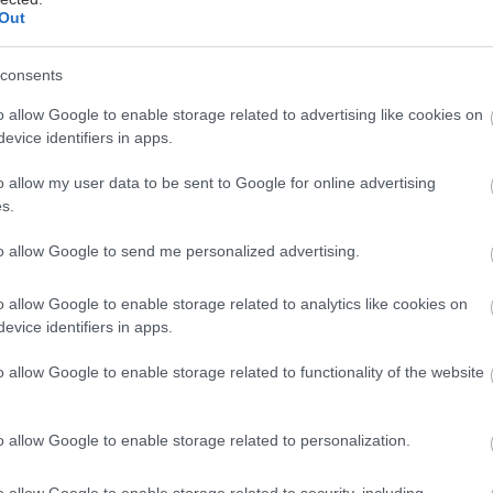
Out
consents
o allow Google to enable storage related to advertising like cookies on
evice identifiers in apps.
θισμός στον τζόγο αναγνωρίζεται επισήμως ως ψυχι
o allow my user data to be sent to Google for online advertising
πό το DSM-5 της Αμερικανικής Ψυχιατρικής Εταιρεία
s.
ρόκειται απλώς για κακή συνήθεια ή έλλειψη αυτοσ
λλά για μια σοβαρή εξάρτηση που μπορεί να έχει κ
to allow Google to send me personalized advertising.
ψυχολογία, την οικονομία και τις σχέσεις του ατόμου
o allow Google to enable storage related to analytics like cookies on
evice identifiers in apps.
ς σου παλεύει με τον εθισμό, ο ρόλος σου μπορεί να
ρκεί να είσαι ενημερωμένος και προσεκτικός.
o allow Google to enable storage related to functionality of the website
αγνωρίσεις τον εθισμό στον τζόγ
o allow Google to enable storage related to personalization.
o allow Google to enable storage related to security, including