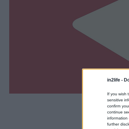
in2life -
Do
If you wish 
sensitive in
confirm you
continue se
information 
further disc