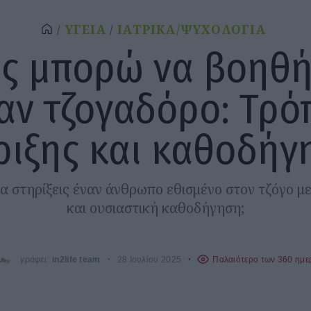
ΥΓΕΙΑ
ΙΑΤΡΙΚΑ/ΨΥΧΟΛΟΓΙΑ
ς μπορώ να βοηθ
αν τζογαδόρο: Τρό
ριξης και καθοδήγ
α στηρίξεις έναν άνθρωπο εθισμένο στον τζόγο μ
και ουσιαστική καθοδήγηση;
γράφει:
in2life team
28 Ιουλίου 2025
Παλαιότερο των 360 ημ