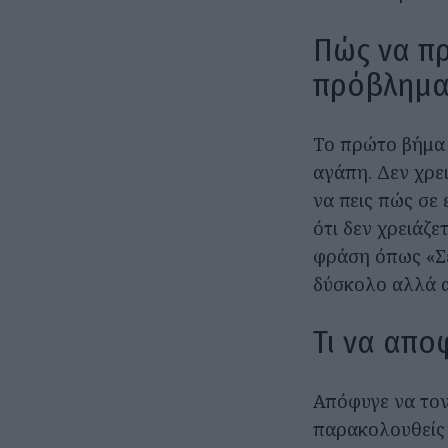
Πώς να π
πρόβλημ
Το πρώτο βήμα ε
αγάπη. Δεν χρε
να πεις πώς σε 
ότι δεν χρειάζε
φράση όπως «Σε
δύσκολο αλλά α
Τι να απο
Απόφυγε να τον 
παρακολουθείς 