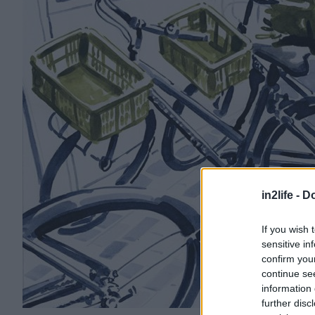
in2life -
Do
If you wish 
sensitive in
confirm you
continue se
information 
further disc