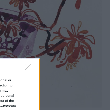
sonal or
ection to
ou may
 personal
out of the
 downstream