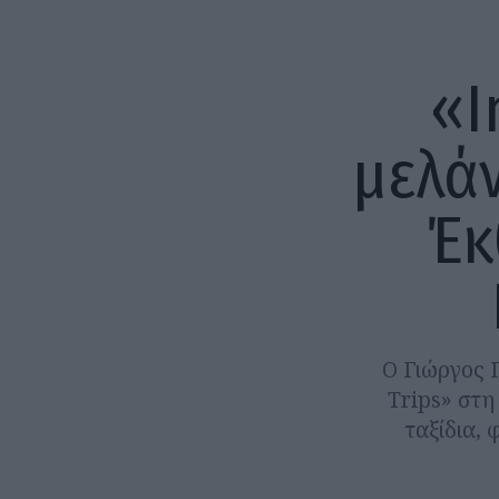
«I
μελάν
Έκ
Ο Γιώργος 
Trips» στη
ταξίδια,