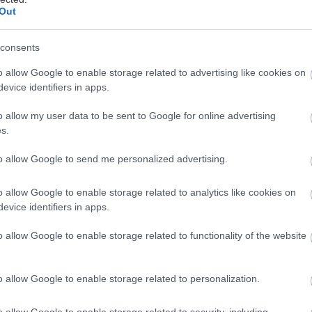
Out
consents
o allow Google to enable storage related to advertising like cookies on
evice identifiers in apps.
o allow my user data to be sent to Google for online advertising
s.
to allow Google to send me personalized advertising.
αξίδια αποτελούν μία απόδραση από την μονοτονία 
o allow Google to enable storage related to analytics like cookies on
ημερινότητας, είναι αναπόσπαστες εμπειρίες της ζω
evice identifiers in apps.
ένας αποζητά να κρατήσει ένα κομμάτι τους ζωνταν
ό είναι κάτι το οποίο ο καλλιτέχνης Γιώργος Προμπ
o allow Google to enable storage related to functionality of the website
τύχει μέσα από τα έργα της έκθεσης «Inky Trips». Π
σε βάθος χρόνου, ταξιδεύοντας στον κόσμο αλλά και
o allow Google to enable storage related to personalization.
 ανά διαστήματα την γενέτειρά του, το νησί των Κυ
o allow Google to enable storage related to security, including