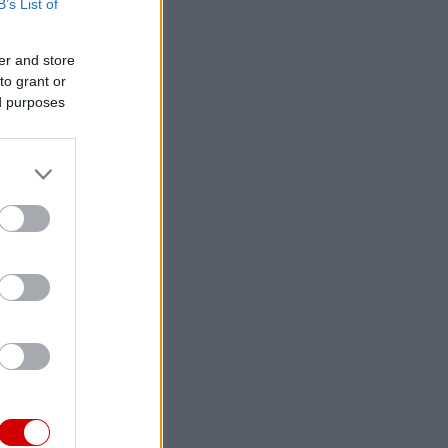
B’s List of
er and store
to grant or
ed purposes