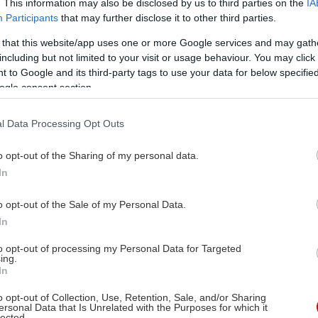
. This information may also be disclosed by us to third parties on the
IA
Participants
that may further disclose it to other third parties.
 that this website/app uses one or more Google services and may gath
including but not limited to your visit or usage behaviour. You may click 
 to Google and its third-party tags to use your data for below specifi
ogle consent section.
l Data Processing Opt Outs
o opt-out of the Sharing of my personal data.
In
o opt-out of the Sale of my Personal Data.
In
to opt-out of processing my Personal Data for Targeted
ing.
In
o opt-out of Collection, Use, Retention, Sale, and/or Sharing
ersonal Data that Is Unrelated with the Purposes for which it
lected.