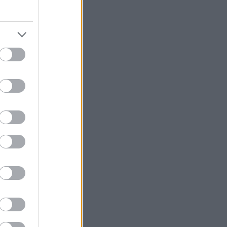
της
ής, ενώ ο
ό για πάντα.
ονάς έχει
ιο
κλάδων, Σίφνο,