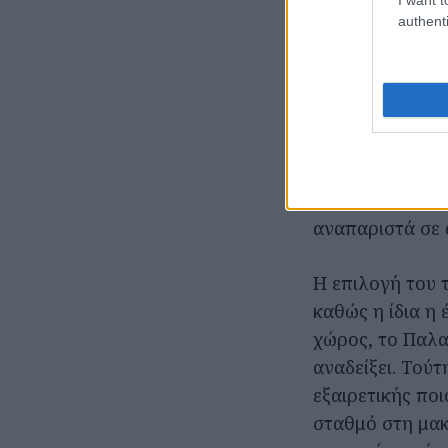
αποτυπώνει σε χ
authenti
καταφέρνοντας 
«ζωντανές».
Μέσα σε πλήθος
μελάνι, σε χρώ
παραλείπει να α
όλους μας, όπω
αναπαριστά σε α
Η επιλογή του 
καθώς η ίδια η 
χώρος, το Παλα
αναδείξει. Τού
εξαιρετικής πο
σταθμό στη μα