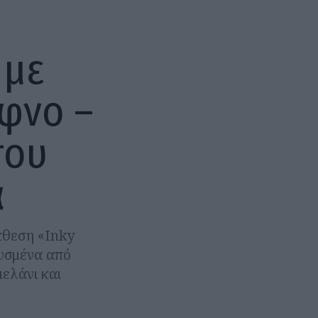
 με
ίφνο –
του
ά
κθεση «Inky
ευσμένα από
ελάνι και