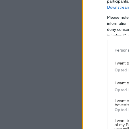
participants
Downstream 
Please note
information 
Αναζήτηση
deny consent
για...
in below Go
Persona
I want t
Opted 
I want t
Opted 
I want 
Advertis
Opted 
I want t
of my P
was col