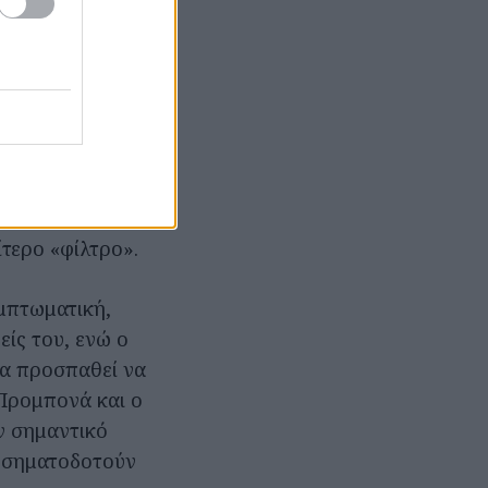
ι τα τοπία της,
σεις
με βοηθό του το
. Αλλά δεν
 γνωστά σε
ης, τον οποίο
ίτερο «φίλτρο».
υμπτωματική,
είς του, ενώ ο
σα προσπαθεί να
 Προμπονά και ο
ν σημαντικό
 σηματοδοτούν