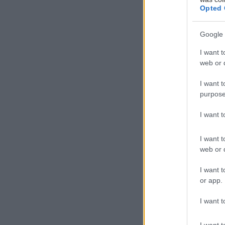
Opted 
Google 
I want t
web or d
I want t
purpose
Τ
I want 
α τ
I want t
καθ
web or d
καθ
Αυτ
I want t
or app.
καταφέρει να πε
συγκεκριμένα, 
I want t
επισκεπτόμενος
I want t