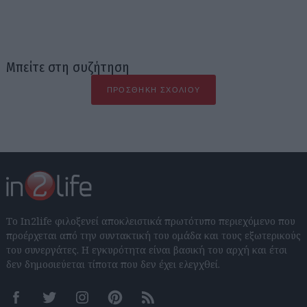
Μπείτε στη συζήτηση
ΠΡΟΣΘΉΚΗ ΣΧΟΛΊΟΥ
Το In2life φιλοξενεί αποκλειστικά πρωτότυπο περιεχόμενο που
προέρχεται από την συντακτική του ομάδα και τους εξωτερικούς
του συνεργάτες. Η εγκυρότητα είναι βασική του αρχή και έτσι
δεν δημοσιεύεται τίποτα που δεν έχει ελεγχθεί.
Facebook
Twitter
Instagram
Pinterest
RSS feeds