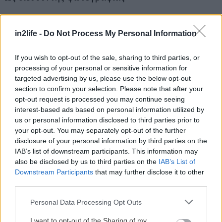
Μικρού μήκους:
in2life -
Do Not Process My Personal Information
“A time of monsters” των Γιώργου Καραλιά &
Παναγιώτη Αυλωνίτη
If you wish to opt-out of the sale, sharing to third parties, or
“Skeleton in the closet” της Ευγενίας Μαρούλη
processing of your personal or sensitive information for
“A sealed idea” του T. Panagopoulou
targeted advertising by us, please use the below opt-out
section to confirm your selection. Please note that after your
“Plant” της Στέλλας Μελετίου
opt-out request is processed you may continue seeing
“Tomorrow Is a Long Time” του Γιάννη Πλας
interest-based ads based on personal information utilized by
“Route In” και “Lemons” του N. Παυλινέρη
us or personal information disclosed to third parties prior to
your opt-out. You may separately opt-out of the further
“Genesis” του Γιάννη Ποιμενίδη
disclosure of your personal information by third parties on the
“Sea you” του Γ. Βασιλώττου (Φεστιβάλ Δράμας
IAB’s list of downstream participants. This information may
2021)
also be disclosed by us to third parties on the
IAB’s List of
Downstream Participants
that may further disclose it to other
“Ícaro” της Inês Loura (Winner for Best
third parties.
Photography at the FFIE Festival, Paris, France
Please note that this website/app uses one or more Google
Personal Data Processing Opt Outs
2021)
services and may gather and store information including but
“Σήμερα ήθελα” της Β. Κατερίνη (Φεστιβάλ
not limited to your visit or usage behaviour. You may click to
I want to opt-out of the Sharing of my