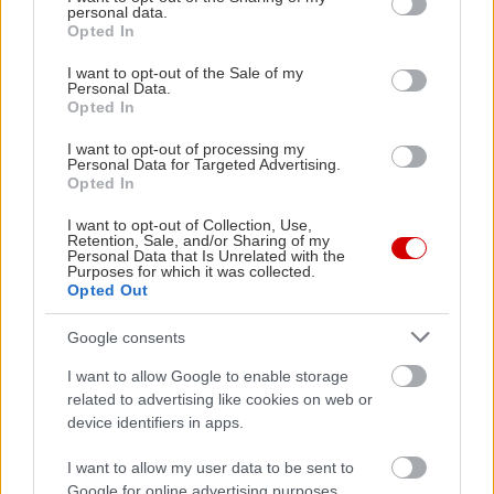
personal data.
Δράμας 2022)
grant or deny consent to Google and its third-party tags to
Opted In
use your data for below specified purposes in below Google
consent section.
I want to opt-out of the Sale of my
Μεγάλου μήκους:
Personal Data.
Opted In
“Prison Blues” του Δ. Ιγνατίάδη [2023]
(ντοκιμαντέρ)
I want to opt-out of processing my
Personal Data for Targeted Advertising.
“Skeleton Tree” του Χάρη Ζάλαβρα (Φεστιβάλ
Opted In
Δράμας 2024)
I want to opt-out of Collection, Use,
“Ταξίδι στο τέλος του κόσμου” του Γιάννη Ανδριά
Retention, Sale, and/or Sharing of my
Personal Data that Is Unrelated with the
«Άκου ποιος μιλάει» του Θοδωρή Νιάρχου [2023]
Purposes for which it was collected.
Opted Out
«Έχω κάτι να πω» του Στράτου Τζίτζη [2023]
«Κυνήγι» του Χρήστου Πυθαρά [2024]
Google consents
I want to allow Google to enable storage
related to advertising like cookies on web or
device identifiers in apps.
Όλες οι Ταινίες
I want to allow my user data to be sent to
Google for online advertising purposes.