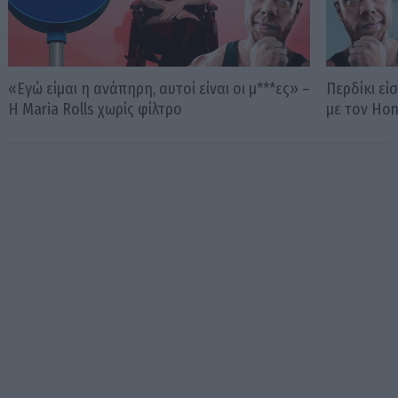
«Εγώ είμαι η ανάπηρη, αυτοί είναι οι μ***ες» –
Περδίκι εί
Η Maria Rolls χωρίς φίλτρο
με τον Ho