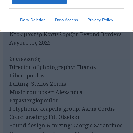
HARD PLACE”
του Θάνου Λυμπερόπουλου
Data Deletion
Data Access
Privacy Policy
Πρεμιέρα στο Διεθνές Φεστιβάλ
Ντοκιμαντέρ Καστελόριζου Beyond Borders
Αύγουστος 2025
Συντελεστές:
Director of photography: Thanos
Liberopoulos
Editing: Stelios Zoidis
Music composer: Alexandra
Papastergiopoulou
Polyphonic acapella group: Asma Cordis
Color grading: Fili Olsefski
Sound design & mixing: Giorgis Sarantinos