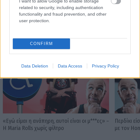
I want to allow Google to enable storage
related to security, including authentication
functionality and fraud prevention, and other
user protection.
PODCASTS
CONFIRM
Data Deletion
Data Access
Privacy Policy
«Εγώ είμαι η ανάπηρη, αυτοί είναι οι μ***ες» –
Περδίκι εί
Η Maria Rolls χωρίς φίλτρο
με τον Ho