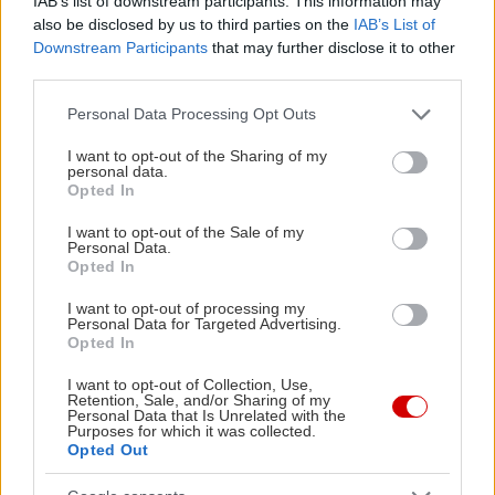
IAB’s list of downstream participants. This information may
also be disclosed by us to third parties on the
IAB’s List of
Downstream Participants
that may further disclose it to other
third parties.
Please note that this website/app uses one or more Google
Personal Data Processing Opt Outs
services and may gather and store information including but
not limited to your visit or usage behaviour. You may click to
I want to opt-out of the Sharing of my
personal data.
grant or deny consent to Google and its third-party tags to
Opted In
use your data for below specified purposes in below Google
consent section.
I want to opt-out of the Sale of my
Personal Data.
Opted In
I want to opt-out of processing my
Personal Data for Targeted Advertising.
Opted In
I want to opt-out of Collection, Use,
Retention, Sale, and/or Sharing of my
Personal Data that Is Unrelated with the
Purposes for which it was collected.
Opted Out