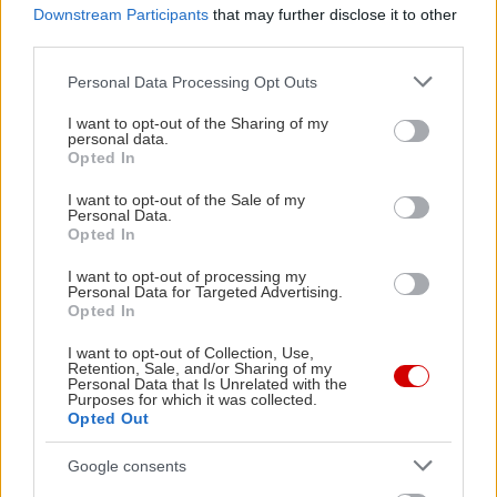
Downstream Participants
that may further disclose it to other
third parties.
Διαβάστε επίσης
Please note that this website/app uses one or more Google
Personal Data Processing Opt Outs
services and may gather and store information including but
not limited to your visit or usage behaviour. You may click to
I want to opt-out of the Sharing of my
personal data.
grant or deny consent to Google and its third-party tags to
Opted In
use your data for below specified purposes in below Google
consent section.
I want to opt-out of the Sale of my
Personal Data.
Opted In
I want to opt-out of processing my
Personal Data for Targeted Advertising.
Opted In
I want to opt-out of Collection, Use,
Retention, Sale, and/or Sharing of my
Μεγαλειώδης συγκέντρωση για τα Τέμπη –
Πέθανε ο 
Personal Data that Is Unrelated with the
βούλιαξε το Σύνταγμα
Purposes for which it was collected.
Opted Out
Google consents