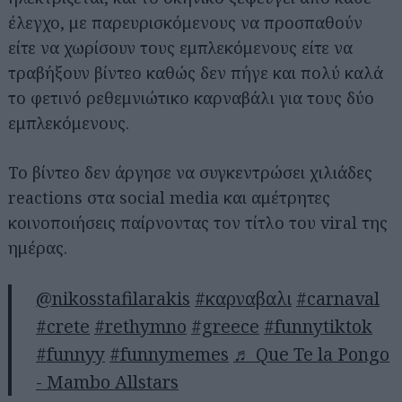
έλεγχο, με παρευρισκόμενους να προσπαθούν
είτε να χωρίσουν τους εμπλεκόμενους είτε να
τραβήξουν βίντεο καθώς δεν πήγε και πολύ καλά
το φετινό ρεθεμνιώτικο καρναβάλι για τους δύο
εμπλεκόμενους.
Το βίντεο δεν άργησε να συγκεντρώσει χιλιάδες
reactions στα social media και αμέτρητες
κοινοποιήσεις παίρνοντας τον τίτλο του viral της
ημέρας.
@nikosstafilarakis
#καρναβαλι
#carnaval
#crete
#rethymno
#greece
#funnytiktok
#funnyy
#funnymemes
♬ Que Te la Pongo
- Mambo Allstars