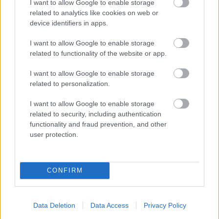
I want to allow Google to enable storage
related to analytics like cookies on web or
device identifiers in apps.
Διαβάστε επίσης
I want to allow Google to enable storage
related to functionality of the website or app.
I want to allow Google to enable storage
related to personalization.
I want to allow Google to enable storage
related to security, including authentication
functionality and fraud prevention, and other
user protection.
CONFIRM
Μείνε Αύγουστο στην Αθήνα κι άσε τους
Πώς θα κά
άλλους να λένε
Data Deletion
Data Access
Privacy Policy