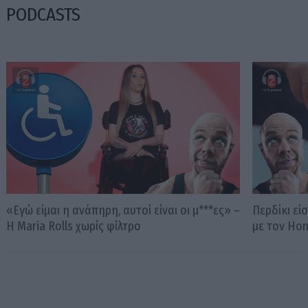
PODCASTS
«Εγώ είμαι η ανάπηρη, αυτοί είναι οι μ***ες» –
Περδίκι εί
Η Maria Rolls χωρίς φίλτρο
με τον Ho