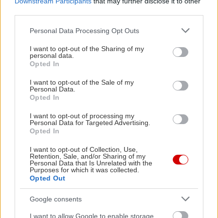
Downstream Participants
that may further disclose it to other
τέλος, γύρω στα 22€ το άτομο, με κρασί.
third parties.
Please note that this website/app uses one or more Google
Personal Data Processing Opt Outs
services and may gather and store information including but
not limited to your visit or usage behaviour. You may click to
I want to opt-out of the Sharing of my
personal data.
grant or deny consent to Google and its third-party tags to
Opted In
use your data for below specified purposes in below Google
consent section.
I want to opt-out of the Sale of my
Personal Data.
Opted In
I want to opt-out of processing my
Personal Data for Targeted Advertising.
Opted In
I want to opt-out of Collection, Use,
Retention, Sale, and/or Sharing of my
Personal Data that Is Unrelated with the
Purposes for which it was collected.
Opted Out
Google consents
I want to allow Google to enable storage