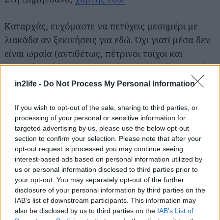
για...
Καταρχάς, ευχόμαστε να πετύχεις μεσημέρι με
λιακάδα αν ξεκινήσεις για εδώ. Όχι γιατί μέσα δεν
είναι ωραία (αντιθέτως, πέτρινοι τοίχοι και
αναμμένο τζάκι, συνδυασμός που κερδίζει) αλλά
γιατί τα τραπεζάκια που απλώνει έξω
in2life -
Do Not Process My Personal Information
απολαμβάνουν απίστευτη θέα στο χωριό και στις
ελατοσκέπαστες πλαγιές του Μαινάλου. Τι τρώμε
If you wish to opt-out of the sale, sharing to third parties, or
processing of your personal or sensitive information for
εδώ; Φοβερά και τρομερά κρέατα στη σχάρα, από
targeted advertising by us, please use the below opt-out
τα οποία ξεχωρίζουν το λουκάνικο
section to confirm your selection. Please note that after your
αγριογούρουνο, τα ζουμερά παϊδάκια (αρνίσια ή
opt-out request is processed you may continue seeing
interest-based ads based on personal information utilized by
πρόβατο, αν είσαι μερακλής) και η χοιρινή
us or personal information disclosed to third parties prior to
πλεξούδα, αλλά και ωραία μαγειρευτά που
your opt-out. You may separately opt-out of the further
αλλάζουν ανάλογα την ημέρα –αν πετύχεις
disclosure of your personal information by third parties on the
IAB’s list of downstream participants. This information may
φασολάδα μην τη χάσεις, ενώ πολύ καλός είναι
also be disclosed by us to third parties on the
IAB’s List of
και ο κοκκινιστός κόκορας. Λογαριασμός στο