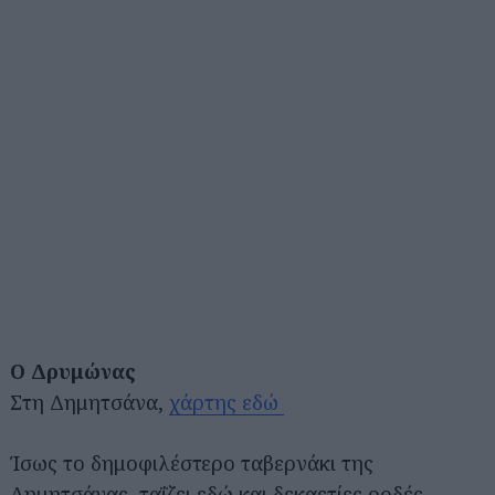
Ο Δρυμώνας
Στη Δημητσάνα,
χάρτης εδώ
Ίσως το δημοφιλέστερο ταβερνάκι της
Δημητσάνας, ταΐζει εδώ και δεκαετίες ορδές