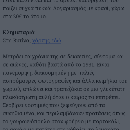
πολύ καλό είναι και το αρνάκι λαδορίγανη που
παίζει συχνά πυκνά. Λογαριασμός με κρασί, γύρω
στα 20€ το άτομο.
Κληματαριά
Στη Βυτίνα,
χάρτης εδώ
Μετράει τα χρόνια της σε δεκαετίες, σύντομα και
σε αιώνες, καθότι βαστά από το 1931. Είναι
πανέμορφη, διακοσμημένη με παλιές
ασπρόμαυρες φωτογραφίες και άλλα κειμήλια του
χωριού, απλώνει και τραπεζάκια σε μια γλυκύτατη
πλακόστρωτη αυλή όταν ο καιρός το επιτρέπει.
Σερβίρει νοστιμιές που ξεφεύγουν από τα
συνηθισμένα, και περιλαμβάνουν προτάσεις όπως
το γουρουνόπουλο στον φούρνο με πορτοκάλι,
το αρνάκι με πατάτες στη χόβολη, το λεμονάτο