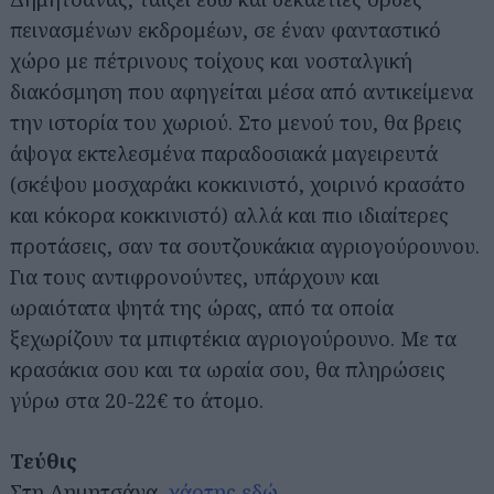
πεινασμένων εκδρομέων, σε έναν φανταστικό
χώρο με πέτρινους τοίχους και νοσταλγική
διακόσμηση που αφηγείται μέσα από αντικείμενα
την ιστορία του χωριού. Στο μενού του, θα βρεις
άψογα εκτελεσμένα παραδοσιακά μαγειρευτά
(σκέψου μοσχαράκι κοκκινιστό, χοιρινό κρασάτο
και κόκορα κοκκινιστό) αλλά και πιο ιδιαίτερες
προτάσεις, σαν τα σουτζουκάκια αγριογούρουνου.
Για τους αντιφρονούντες, υπάρχουν και
ωραιότατα ψητά της ώρας, από τα οποία
ξεχωρίζουν τα μπιφτέκια αγριογούρουνο. Με τα
κρασάκια σου και τα ωραία σου, θα πληρώσεις
γύρω στα 20-22€ το άτομο.
Τεύθις
Στη Δημητσάνα,
χάρτης εδώ
Αναζήτηση