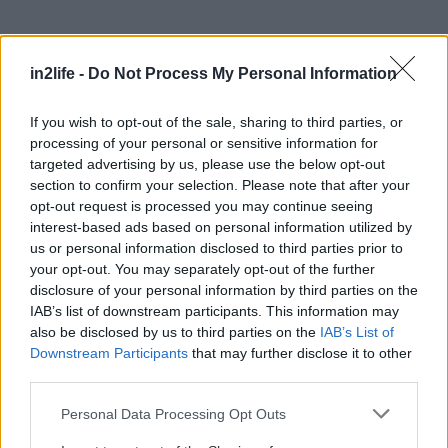
Αναζήτηση
για...
in2life -
Do Not Process My Personal Information
If you wish to opt-out of the sale, sharing to third parties, or
processing of your personal or sensitive information for
targeted advertising by us, please use the below opt-out
section to confirm your selection. Please note that after your
opt-out request is processed you may continue seeing
interest-based ads based on personal information utilized by
us or personal information disclosed to third parties prior to
your opt-out. You may separately opt-out of the further
disclosure of your personal information by third parties on the
IAB’s list of downstream participants. This information may
also be disclosed by us to third parties on the
IAB’s List of
Downstream Participants
that may further disclose it to other
third parties.
Please note that this website/app uses one or more Google
Personal Data Processing Opt Outs
services and may gather and store information including but