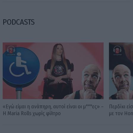
PODCASTS
«Εγώ είμαι η ανάπηρη, αυτοί είναι οι μ***ες» –
Περδίκι εί
Η Maria Rolls χωρίς φίλτρο
με τον Ho