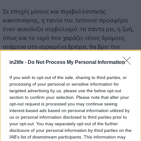
Σε εποχές μίσους και περιβαλλοντικής
κακοποίησης, η ταινία του Λετονού προσφέρει
έναν αισιόδοξο συμβολισμό: τα πάντα ρει, η ζωή,
όπως και το νερό που χαράζει νέους δρόμους
ανάμεσα στα αγριεμένα βράχια, θα βρει τον
τρόπο και τη διέξοδο να προσαρμοστεί, να
in2life -
Do Not Process My Personal Information
επανέλθει στις ρίζες της Δημιουργίας, ακόμα και
χωρίς την ανθρώπινη παρουσία.
If you wish to opt-out of the sale, sharing to third parties, or
processing of your personal or sensitive information for
Δες εδώ που παίζεται η ταινία.
targeted advertising by us, please use the below opt-out
section to confirm your selection. Please note that after your
opt-out request is processed you may continue seeing
Όλες οι Ταινίες
interest-based ads based on personal information utilized by
us or personal information disclosed to third parties prior to
your opt-out. You may separately opt-out of the further
ΤΑΙΝΊΕΣ (ΕΛΛΗΝΙΚΌΣ ΤΊΤΛΟΣ)
disclosure of your personal information by third parties on the
IAB’s list of downstream participants. This information may
ΤΑΙΝΊΕΣ (ΠΡΩΤΌΤΥΠΟΣ ΤΊΤΛΟΣ)