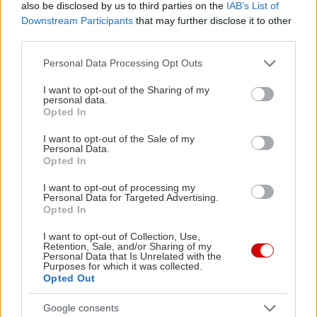
also be disclosed by us to third parties on the
IAB’s List of
Downstream Participants
that may further disclose it to other
third parties.
Όλες οι Αίθουσες
Please note that this website/app uses one or more Google
Personal Data Processing Opt Outs
ΑΝΆ ΠΕΡΙΟΧΉ
services and may gather and store information including but
not limited to your visit or usage behaviour. You may click to
I want to opt-out of the Sharing of my
personal data.
ΑΊΘΟΥΣΕΣ (ΑΛΦΑΒΗΤΙΚΆ)
grant or deny consent to Google and its third-party tags to
Opted In
use your data for below specified purposes in below Google
consent section.
MULTIPLEX
I want to opt-out of the Sale of my
Personal Data.
Opted In
I want to opt-out of processing my
Personal Data for Targeted Advertising.
Opted In
I want to opt-out of Collection, Use,
Retention, Sale, and/or Sharing of my
Personal Data that Is Unrelated with the
Purposes for which it was collected.
Opted Out
Google consents