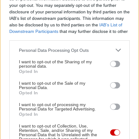
(corépétitrice) Ίρμας Κολάση, των συναδέλφων
your opt-out. You may separately opt-out of the further
disclosure of your personal information by third parties on the
της καλλιτεχνών Σπύρου Σαλίγκαρου, Μίτσας
IAB’s list of downstream participants. This information may
Κουραχάνη κ.ά.
also be disclosed by us to third parties on the
IAB’s List of
Downstream Participants
that may further disclose it to other
third parties.
Βασικός κορμός της μουσικής αφήγησης του
ντοκιμαντέρ είναι η ηχογράφηση από το ρεσιτάλ
Please note that this website/app uses one or more Google
Personal Data Processing Opt Outs
services and may gather and store information including but
που έδωσε το 1957 στο Ηρώδειο, καθώς και άλλες
not limited to your visit or usage behaviour. You may click to
I want to opt-out of the Sharing of my
θρυλικές στουντιακές και ζωντανές ηχογραφήσεις
personal data.
grant or deny consent to Google and its third-party tags to
Opted In
της Κάλλας. Επιπλέον στο ντοκιμαντέρ
use your data for below specified purposes in below Google
consent section.
αποκαλύπτονται για πρώτη φορά δύο πολύτιμες
I want to opt-out of the Sale of my
Personal Data.
ανέκδοτες ηχογραφήσεις της Κάλλας: μία από το
Opted In
1964 στη Λευκάδα και μία από το 1977 στο σπίτι
I want to opt-out of processing my
της στο Παρίσι.
Personal Data for Targeted Advertising.
Opted In
Το ντοκιμαντέρ αφιερώνεται από τους
I want to opt-out of Collection, Use,
Retention, Sale, and/or Sharing of my
δημιουργούς στον Νίκο Πετσάλη-Διομήδη και τον
Personal Data that Is Unrelated with the