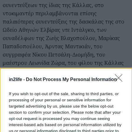
συνεντεύξεων της ίδιας της Κάλλας, στο
ντοκιμαντέρ περιλαμβάνονται επίσης
παλαιότερες συνεντεύξεις της δασκάλας της στο
Ωδείο Αθηνών Ελβίρας ντε Ιντάλγκο, των
συναδέλφων της Ζωής Βλαχοπούλου, Μαρίκας
Παπαδοπούλου, Άρντας Μαντικιάν, του
συγγραφέα Νίκου Πετσάλη-Διομήδη, του
μαέστρου Λεωνίδα Ζώρα, του φίλου της Κάλλας
Βρετανού αξιωματούχου Ρέυ Μόργκαν κ.ά. Τέλος,
στο ντοκιμαντέρ ακούγονται πολύτιμες μαρτυρίες
in2life -
Do Not Process My Personal Information
ανθρώπων που συνεργάστηκαν με την Κάλλας
If you wish to opt-out of the sale, sharing to third parties, or
στα χρόνια της Κατοχής, όπως του ιδρυτικού
processing of your personal or sensitive information for
Διευθυντή της ΕΛΣ Κωστή Μπαστιά, του
targeted advertising by us, please use the below opt-out
σκηνοθέτη της πρώτης της Τόσκας Ντίνου
section to confirm your selection. Please note that after your
opt-out request is processed you may continue seeing
Γιαννόπουλου, της Διευθύντριας Χορωδίας της
interest-based ads based on personal information utilized by
ΕΛΣ Έλλης Νικολαΐδη, της πιανίστας
us or personal information disclosed to third parties prior to