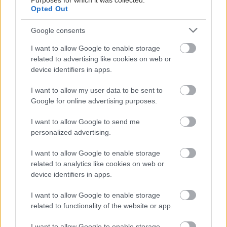
Purposes for which it was collected.
Πολύβιο Μαρσάν, οι οποίοι με το σπουδαίο έργο
Opted Out
τους μας πρόσφεραν τη γνώση των πρώτων
Google consents
χρόνων της Μαρίας Κάλλας στην Αθήνα.
I want to allow Google to enable storage
related to advertising like cookies on web or
Το ντοκιμαντέρ αποτελεί μέρος του Έτους
device identifiers in apps.
Κάλλας της Εθνικής Λυρικής Σκηνής, στο πλαίσιο
του επετειακού έτους UNESCO Μαρία Κάλλας
I want to allow my user data to be sent to
Google for online advertising purposes.
2023 του Υπουργείου Πολιτισμού. Την
καλλιτεχνική επιμέλεια του Έτους Κάλλας της
I want to allow Google to send me
personalized advertising.
ΕΛΣ είχε ο Καλλιτεχνικός Διευθυντής Γιώργος
Κουμεντάκης.
I want to allow Google to enable storage
related to analytics like cookies on web or
device identifiers in apps.
I want to allow Google to enable storage
Όλες οι Ταινίες
related to functionality of the website or app.
I want to allow Google to enable storage