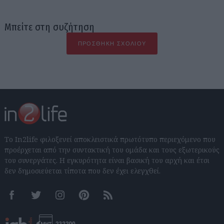
Μπείτε στη συζήτηση
ΠΡΟΣΘΉΚΗ ΣΧΟΛΊΟΥ
Το In2life φιλοξενεί αποκλειστικά πρωτότυπο περιεχόμενο που
προέρχεται από την συντακτική του ομάδα και τους εξωτερικούς
του συνεργάτες. Η εγκυρότητα είναι βασική του αρχή και έτσι
δεν δημοσιεύεται τίποτα που δεν έχει ελεγχθεί.
Facebook
Twitter
Instagram
Pinterest
RSS feeds