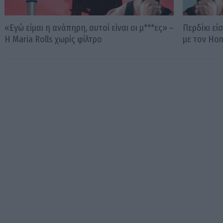
«Εγώ είμαι η ανάπηρη, αυτοί είναι οι μ***ες» –
Περδίκι εί
Η Maria Rolls χωρίς φίλτρο
με τον Ho