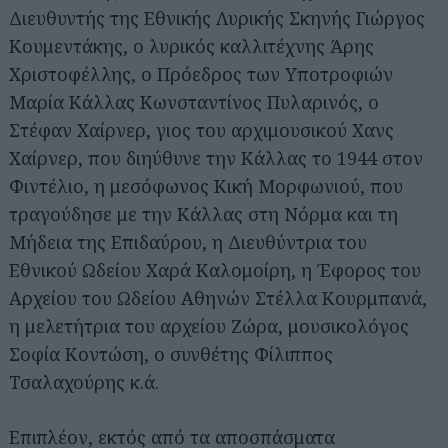
Διευθυντής της Εθνικής Λυρικής Σκηνής Γιώργος
Κουμεντάκης, ο λυρικός καλλιτέχνης Άρης
Χριστοφέλλης, ο Πρόεδρος των Υποτροφιών
Μαρία Κάλλας Κωνσταντίνος Πυλαρινός, ο
Στέφαν Χαίρνερ, γιος του αρχιμουσικού Χανς
Χαίρνερ, που διηύθυνε την Κάλλας το 1944 στον
Φιντέλιο, η μεσόφωνος Κική Μορφωνιού, που
τραγούδησε με την Κάλλας στη Νόρμα και τη
Μήδεια της Επιδαύρου, η Διευθύντρια του
Εθνικού Ωδείου Χαρά Καλομοίρη, η Έφορος του
Αρχείου του Ωδείου Αθηνών Στέλλα Κουρμπανά,
Αναζήτηση
η μελετήτρια του αρχείου Ζώρα, μουσικολόγος
για...
Σοφία Κοντώση, ο συνθέτης Φίλιππος
Τσαλαχούρης κ.ά.
Επιπλέον, εκτός από τα αποσπάσματα