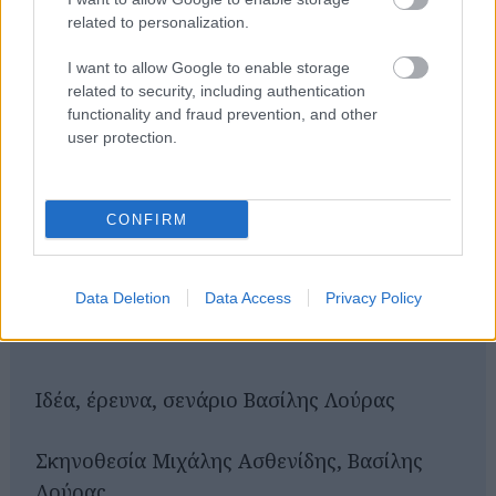
ΤΑΙΝΊΕΣ (ΕΛΛΗΝΙΚΌΣ ΤΊΤΛΟΣ)
related to personalization.
ΤΑΙΝΊΕΣ (ΠΡΩΤΌΤΥΠΟΣ ΤΊΤΛΟΣ)
I want to allow Google to enable storage
related to security, including authentication
functionality and fraud prevention, and other
Όλες οι Αίθουσες
user protection.
ΑΝΆ ΠΕΡΙΟΧΉ
CONFIRM
ΑΊΘΟΥΣΕΣ (ΑΛΦΑΒΗΤΙΚΆ)
MULTIPLEX
Data Deletion
Data Access
Privacy Policy
Ιδέα, έρευνα, σενάριο Βασίλης Λούρας
Σκηνοθεσία Μιχάλης Ασθενίδης, Βασίλης
Λούρας