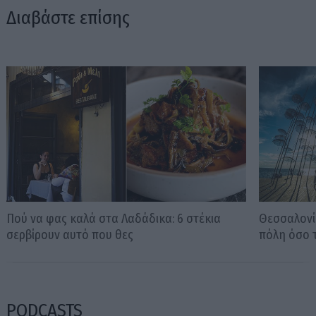
Διαβάστε επίσης
Πού να φας καλά στα Λαδάδικα: 6 στέκια
Θεσσαλονίκ
σερβίρουν αυτό που θες
πόλη όσο 
PODCASTS