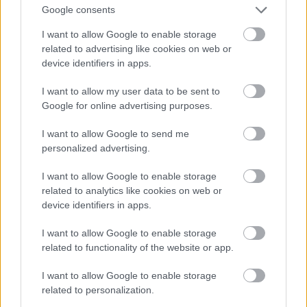
Ο Άγιος Νικόλαος ο Ορφανός, βυζαντινό
Google consents
εκκλησάκι του 14ου αιώνα, από την εποχή δηλαδή
I want to allow Google to enable storage
που υπήρχε ακόμα Βυζάντιο, και οι Παλαιολόγοι
related to advertising like cookies on web or
ήταν ακόμα αυτοκράτορές του. Αποτελεί μνημείο
device identifiers in apps.
παγκόσμιας κληρονομιάς της UNESCO.
I want to allow my user data to be sent to
Google for online advertising purposes.
I want to allow Google to send me
personalized advertising.
I want to allow Google to enable storage
related to analytics like cookies on web or
device identifiers in apps.
I want to allow Google to enable storage
related to functionality of the website or app.
I want to allow Google to enable storage
related to personalization.