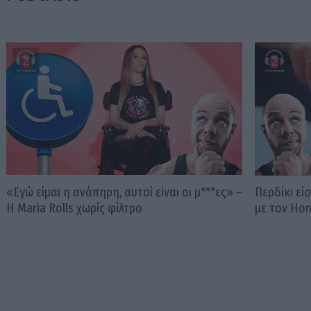
«Εγώ είμαι η ανάπηρη, αυτοί είναι οι μ***ες» –
Περδίκι εί
Η Maria Rolls χωρίς φίλτρο
με τον Ho