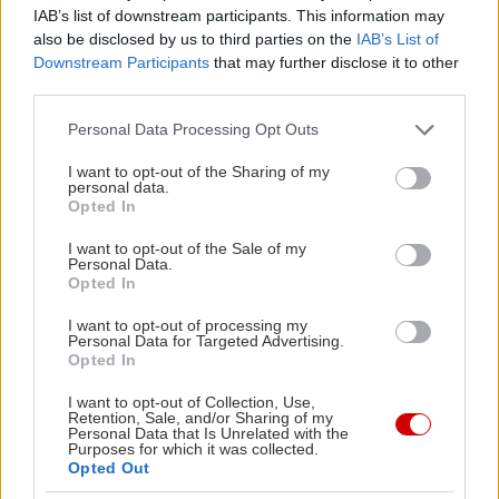
IAB’s list of downstream participants. This information may
και κτίσματα των διαβόητων φυλακών του 19ου
also be disclosed by us to third parties on the
IAB’s List of
αιώνα.
Downstream Participants
that may further disclose it to other
third parties.
Please note that this website/app uses one or more Google
Personal Data Processing Opt Outs
services and may gather and store information including but
not limited to your visit or usage behaviour. You may click to
I want to opt-out of the Sharing of my
personal data.
grant or deny consent to Google and its third-party tags to
Opted In
use your data for below specified purposes in below Google
consent section.
I want to opt-out of the Sale of my
Personal Data.
Opted In
I want to opt-out of processing my
Personal Data for Targeted Advertising.
Opted In
I want to opt-out of Collection, Use,
Retention, Sale, and/or Sharing of my
Personal Data that Is Unrelated with the
Φωτό: Shutterstock
Purposes for which it was collected.
Opted Out