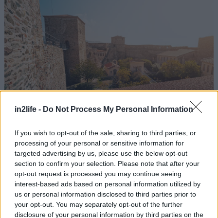
in2life -
Do Not Process My Personal Information
If you wish to opt-out of the sale, sharing to third parties, or
processing of your personal or sensitive information for
Φωτό: Shutterstock
targeted advertising by us, please use the below opt-out
section to confirm your selection. Please note that after your
Το Επταπύργιο, ή Γεντί Κουλέ (=επτά πύργοι στα
opt-out request is processed you may continue seeing
interest-based ads based on personal information utilized by
τούρκικα) ή Ακρόπολη της Θεσσαλονίκης.
us or personal information disclosed to third parties prior to
Περιλαμβάνει τμήμα των παλαιοχριστιανικών
your opt-out. You may separately opt-out of the further
τειχών της, τμήμα της βυζαντινής της οχύρωσης
disclosure of your personal information by third parties on the