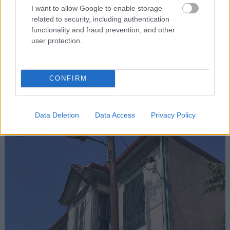
Φωτό: Shutterstock
I want to allow Google to enable storage
related to security, including authentication
functionality and fraud prevention, and other
Το Τριγώνιο, ο εμβληματικός κυλινδρικός πύργος
user protection.
στο βορειοανατολικό τμήμα των τειχών της
Θεσσαλονίκης. Οθωμανική οχύρωση του
15ου-16ου αιώνα, με συγκλονιστική θέα σε όλη
CONFIRM
την Θεσσαλονίκη και την θάλασσα.
Data Deletion
Data Access
Privacy Policy