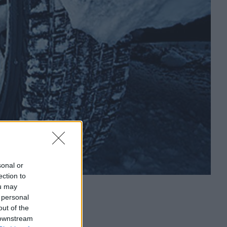
sonal or
ection to
ou may
 personal
out of the
 downstream