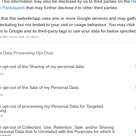
. This information may also be disclosed by us to third parties on the
IA
Participants
that may further disclose it to other third parties.
 that this website/app uses one or more Google services and may gath
including but not limited to your visit or usage behaviour. You may click 
 to Google and its third-party tags to use your data for below specifi
ogle consent section.
l Data Processing Opt Outs
o opt-out of the Sharing of my personal data.
In
o opt-out of the Sale of my Personal Data.
In
to opt-out of processing my Personal Data for Targeted
ing.
In
o opt-out of Collection, Use, Retention, Sale, and/or Sharing
ersonal Data that Is Unrelated with the Purposes for which it
lected.