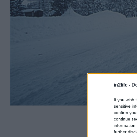
in2life -
Do
If you wish 
sensitive in
confirm you
continue se
information 
further disc