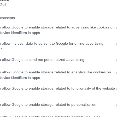
Out
consents
o allow Google to enable storage related to advertising like cookies on
evice identifiers in apps.
ό τη Δευτέρα το κρύο μπήκε για τα καλά στη ζωή μα
o allow my user data to be sent to Google for online advertising
s.
ο ίδιο, και σύμφωνα με τους ειδικούς, το χειμωνιάτι
υνεχιστεί, με κατά τόπους ισχυρές βροχές, καταιγίδε
to allow Google to send me personalized advertising.
ορειοανατολικούς ανέμους στο κεντρικά και τα βόρε
δας και χιόνια στα ορεινά.
o allow Google to enable storage related to analytics like cookies on
evice identifiers in apps.
ν διευθυντή της ΕΜΥ Θοδωρή Κολυδά «το βαρομετρι
o allow Google to enable storage related to functionality of the website
 σήμερα θα βρίσκεται πάνω από την χώρα μας και θα 
ς. Θα αδικούσαμε την «ELENA» αν την χαρακτηρίζαμ
o allow Google to enable storage related to personalization.
αρότι μέχρι το πρωί θα έχουμε τοπικά ισχυρά φαινόμ
δονία και τη Θράκη και μέχρι το απόγευμα στα νησι
o allow Google to enable storage related to security, including