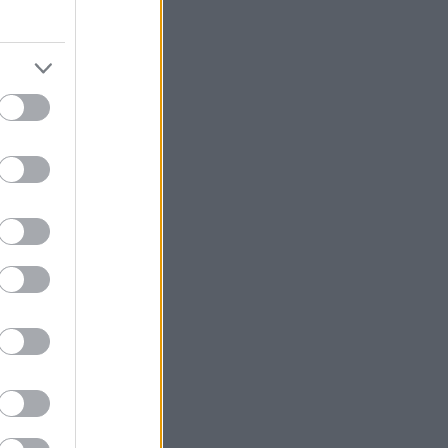
ς και οι βροχές
κο σκηνικό θα
ς, θυελλώδεις
ια τμήματα της
κό χαμηλό που
συνεχιστεί ο
ε ως
ενα στην
ά του