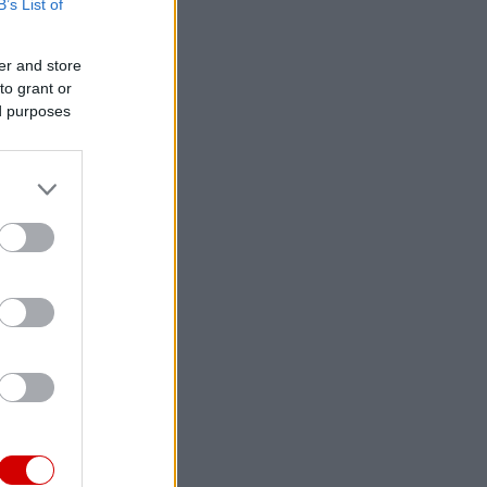
B’s List of
er and store
to grant or
ed purposes