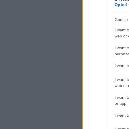
Opted 
Google 
I want t
web or d
Α
π
I want t
purpose
τ
σ
I want 
β
ανατολικής Ελλά
I want t
web or d
Σύμφωνα με το
I want t
μας επηρεάζει,
or app.
βροχερός καιρό
I want t
κακοκαιρία , π
ανατολική Μακε
I want t