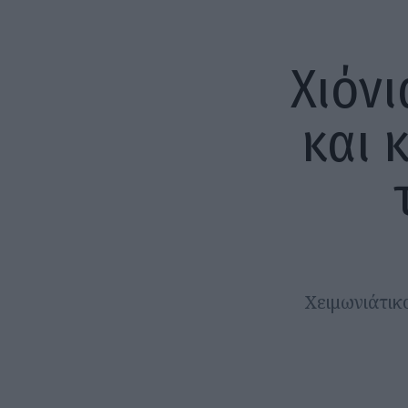
Χιόν
και 
Χειμωνιάτικο