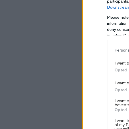
participants
Downstream 
Please note
information 
Αναζήτηση
deny consent
για...
in below Go
Persona
I want t
Opted 
I want t
Opted 
I want 
Advertis
Opted 
I want t
of my P
was col