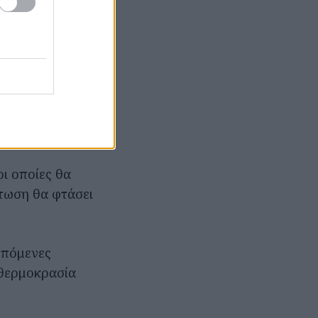
ρα ήταν
νες μέρες θα
α Χριστούγεννα,
ι άνεμοι θα
ύς Κελσίου.
ι οποίες θα
τωση θα φτάσει
επόμενες
 θερμοκρασία