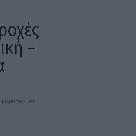
ροχές
ική –
α
ί παράγινε το