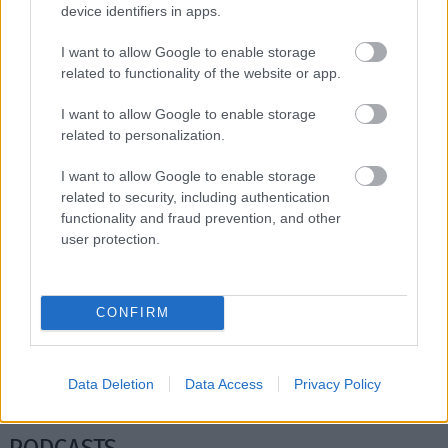
device identifiers in apps.
Διαβάστε επίσης
I want to allow Google to enable storage
related to functionality of the website or app.
I want to allow Google to enable storage
related to personalization.
I want to allow Google to enable storage
related to security, including authentication
functionality and fraud prevention, and other
user protection.
CONFIRM
Οι επανεκδόσεις που πρέπει να δεις στα
Ο The Ooze
θερινά τον Αύγουστο
ονειρεύετ
Data Deletion
Data Access
Privacy Policy
PODCASTS