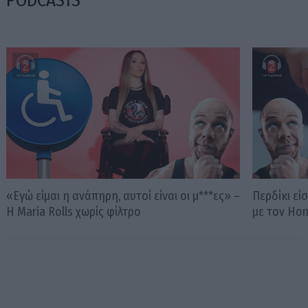
«Εγώ είμαι η ανάπηρη, αυτοί είναι οι μ***ες» –
Περδίκι εί
Η Maria Rolls χωρίς φίλτρο
με τον Ho