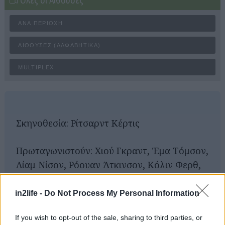
Όλες οι Αίθουσες
ΑΝΆ ΠΕΡΙΟΧΉ
ΑΊΘΟΥΣΕΣ (ΑΛΦΑΒΗΤΙΚΆ)
MULTIPLEX
Σκηνοθεσία: Ρίτσαρντ Κέρτις
Πρωταγωνιστούν: Χιού Γκραντ, Έμα Τόμσον,
Αναζήτηση
Λίαμ Νίσον, Ρόουαν Άτκινσον, Κόλιν Φερθ,
για...
Κίρα Νάιτλι, Άλαν Ρίκμαν.
in2life -
Do Not Process My Personal Information
Διάρκεια: 135'
If you wish to opt-out of the sale, sharing to third parties, or