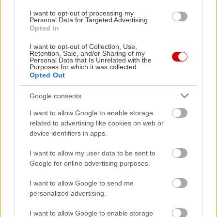
I want to opt-out of processing my
Personal Data for Targeted Advertising.
Διαβάστε επίσης
Opted In
I want to opt-out of Collection, Use,
Retention, Sale, and/or Sharing of my
Personal Data that Is Unrelated with the
Purposes for which it was collected.
Opted Out
Google consents
I want to allow Google to enable storage
related to advertising like cookies on web or
device identifiers in apps.
I want to allow my user data to be sent to
Google for online advertising purposes.
4ετής κρουαζιέρα για όσους θέλουν να…
Μείνε Αύγο
αποφύγουν την θητεία Τραμπ
άλλους να 
I want to allow Google to send me
personalized advertising.
I want to allow Google to enable storage