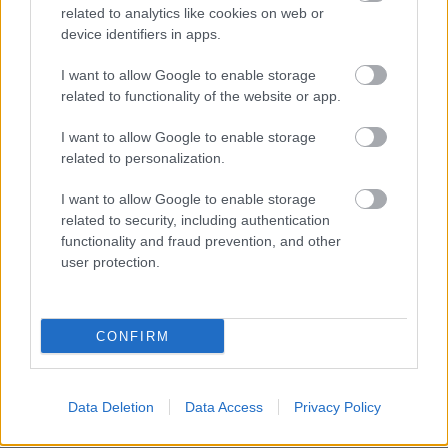
related to analytics like cookies on web or
device identifiers in apps.
PODCASTS
I want to allow Google to enable storage
related to functionality of the website or app.
I want to allow Google to enable storage
related to personalization.
I want to allow Google to enable storage
related to security, including authentication
functionality and fraud prevention, and other
user protection.
«Εγώ είμαι η ανάπηρη, αυτοί είναι οι μ***ες» –
Περδίκι εί
CONFIRM
Η Maria Rolls χωρίς φίλτρο
με τον Ho
Data Deletion
Data Access
Privacy Policy