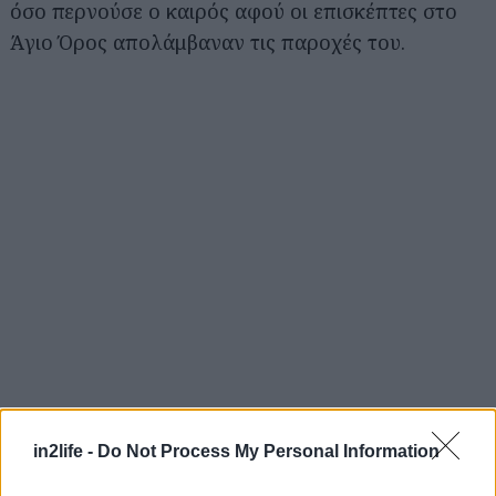
όσο περνούσε ο καιρός αφού οι επισκέπτες στο
Άγιο Όρος απολάμβαναν τις παροχές του.
in2life -
Do Not Process My Personal Information
Αναζήτηση
για...