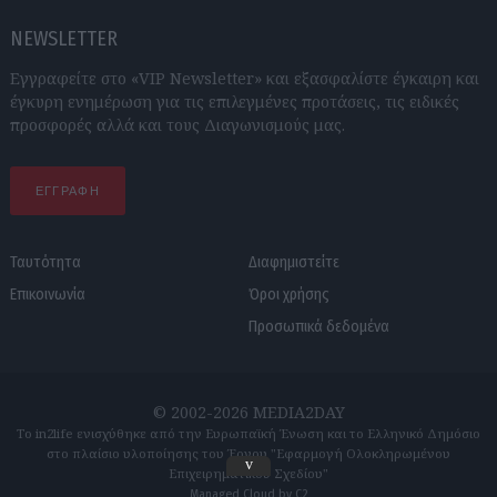
NEWSLETTER
Εγγραφείτε στο «VIP Newsletter» και εξασφαλίστε έγκαιρη και
έγκυρη ενημέρωση για τις επιλεγμένες προτάσεις, τις ειδικές
προσφορές αλλά και τους Διαγωνισμούς μας.
ΕΓΓΡΑΦΗ
Ταυτότητα
Διαφημιστείτε
Επικοινωνία
Όροι χρήσης
Προσωπικά δεδομένα
© 2002-2026 MEDIA2DAY
Το in2life ενισχύθηκε από την Ευρωπαϊκή Ένωση και το Ελληνικό Δημόσιο
στο πλαίσιο υλοποίησης του Έργου "Εφαρμογή Ολοκληρωμένου
v
Επιχειρηματικού Σχεδίου"
Managed Cloud by C2