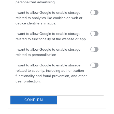
Μείνε Αύγουστο στην Αθήνα κι άσε τους
Πώς θα κά
personalized advertising.
άλλους να λένε
I want to allow Google to enable storage
related to analytics like cookies on web or
device identifiers in apps.
I want to allow Google to enable storage
PODCASTS
related to functionality of the website or app.
I want to allow Google to enable storage
related to personalization.
I want to allow Google to enable storage
related to security, including authentication
functionality and fraud prevention, and other
user protection.
CONFIRM
«Εγώ είμαι η ανάπηρη, αυτοί είναι οι μ***ες» –
Περδίκι εί