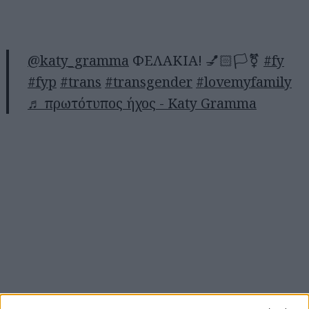
@katy_gramma
ΦΕΛΑΚΙΑ! 💅🏻🏳️⚧️
#fy
#fyp
#trans
#transgender
#lovemyfamily
♬ πρωτότυπος ήχος - Katy Gramma