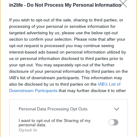
Αναζήτηση
in2life -
Do Not Process My Personal Information
για...
If you wish to opt-out of the sale, sharing to third parties, or
processing of your personal or sensitive information for
targeted advertising by us, please use the below opt-out
section to confirm your selection. Please note that after your
opt-out request is processed you may continue seeing
interest-based ads based on personal information utilized by
us or personal information disclosed to third parties prior to
your opt-out. You may separately opt-out of the further
disclosure of your personal information by third parties on the
IAB’s list of downstream participants. This information may
also be disclosed by us to third parties on the
IAB’s List of
Downstream Participants
that may further disclose it to other
third parties.
Please note that this website/app uses one or more Google
Personal Data Processing Opt Outs
services and may gather and store information including but
not limited to your visit or usage behaviour. You may click to
I want to opt-out of the Sharing of my
personal data.
grant or deny consent to Google and its third-party tags to
Opted In
use your data for below specified purposes in below Google