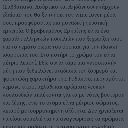
(Σαββατιανό, Ασύρτικο και Αηδάνι συνυπάρχουν
εξαίσια) που θα ξυπνήσει τον wine lover μέσα
σου, προσφέροντας μια μοναδική γευστική
εμπειρία. Ο βραβευμένος Ερημίτης είναι ένα
χαρμάνι ελληνικών ποικιλιών που ξεχωρίζει τόσο
για το γεμάτο σώμα του όσο και για την ιδανική
ισορροπία του. Στο ποτήρι το χρώμα του είναι
Αναζήτηση
για...
μέτριο λεμονί. Εδώ συναντάμε μια «ντροπαλή»
μύτη που ξεδιπλώνει σταδιακά τον ζουμερό και
φρουτώδη χαρακτήρα της. Ροδάκινο, περγαμόντο,
λεμόνι, κίτρο, αχλάδι και αρώματα λευκών
λουλουδιών μπλέκονται γλυκά με νότες βουτύρου
και ζύμης, ενώ το στόμα είναι μέτριου σώματος,
λιπαρό με ισορροπημένη οξύτητα. Δεν χρειάζεται
να είσαι σομελιέ για να αναγνωρίσεις τα αρώματα
πεπονιού, ροδάκινου, περγαμόντου, αχλαδιού,