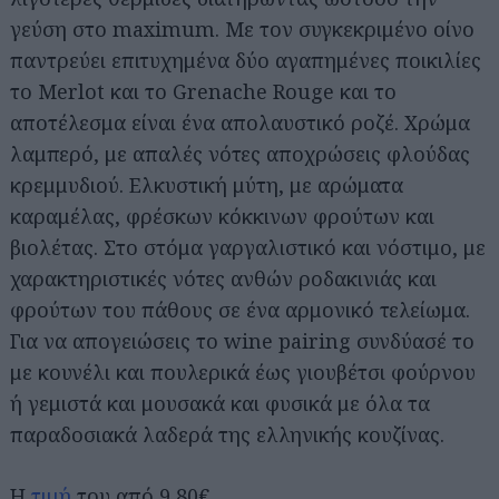
γεύση στο maximum. Με τον συγκεκριμένο οίνο
παντρεύει επιτυχημένα δύο αγαπημένες ποικιλίες
το Merlot και τo Grenache Rouge και το
αποτέλεσμα είναι ένα απολαυστικό ροζέ. Χρώμα
λαμπερό, με απαλές νότες αποχρώσεις φλούδας
κρεμμυδιού. Ελκυστική μύτη, με αρώματα
καραμέλας, φρέσκων κόκκινων φρούτων και
βιολέτας. Στο στόμα γαργαλιστικό και νόστιμο, με
χαρακτηριστικές νότες ανθών ροδακινιάς και
φρούτων του πάθους σε ένα αρμονικό τελείωμα.
Για να απογειώσεις το wine pairing συνδύασέ το
με κουνέλι και πουλερικά έως γιουβέτσι φούρνου
ή γεμιστά και μουσακά και φυσικά με όλα τα
παραδοσιακά λαδερά της ελληνικής κουζίνας.
Η
τιμή
του από 9,80€