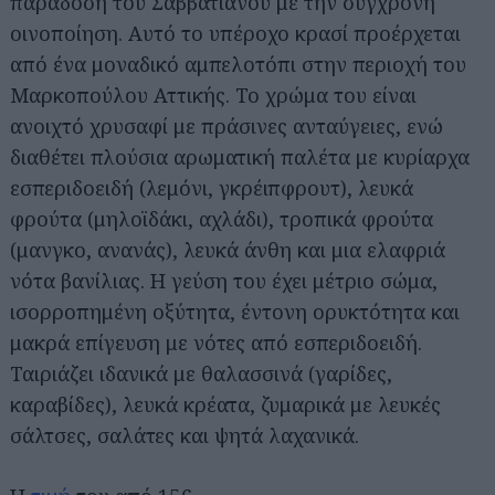
παράδοση του Σαββατιανού με την σύγχρονη
οινοποίηση. Αυτό το υπέροχο κρασί προέρχεται
από ένα μοναδικό αμπελοτόπι στην περιοχή του
Μαρκοπούλου Αττικής. Το χρώμα του είναι
ανοιχτό χρυσαφί με πράσινες ανταύγειες, ενώ
διαθέτει πλούσια αρωματική παλέτα με κυρίαρχα
εσπεριδοειδή (λεμόνι, γκρέιπφρουτ), λευκά
φρούτα (μηλοϊδάκι, αχλάδι), τροπικά φρούτα
(μανγκο, ανανάς), λευκά άνθη και μια ελαφριά
νότα βανίλιας. Η γεύση του έχει μέτριο σώμα,
ισορροπημένη οξύτητα, έντονη ορυκτότητα και
μακρά επίγευση με νότες από εσπεριδοειδή.
Ταιριάζει ιδανικά με θαλασσινά (γαρίδες,
καραβίδες), λευκά κρέατα, ζυμαρικά με λευκές
σάλτσες, σαλάτες και ψητά λαχανικά.