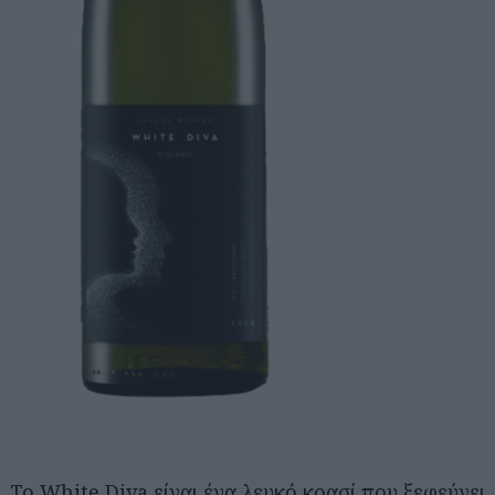
Το White Diva είναι ένα λευκό κρασί που ξεφεύγει