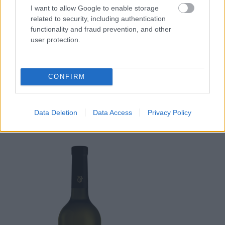
I want to allow Google to enable storage
μακρά πιπεράτη επίγευση συνδυάζονται με
related to security, including authentication
αρώματα μαύρου βατόμουρου, μύρτιλου, μαύρου
functionality and fraud prevention, and other
πιπεριού, δέρματος, ελιάς και κέδρου.
user protection.
Η
τιμή
του από 13,89€
CONFIRM
Vientzi Single Vineyard από το Οινοποιείο
Παπαγιαννάκου (Μαρκόπουλο Αττικής)
Data Deletion
Data Access
Privacy Policy