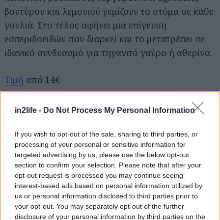
βουτύρου και λεμονιού γεμίζουν το στόμα σε κάθε
γουλιά. Στο τέλος αφήνει μια επίγευση
εσπεριδοειδών που διαρκεί και το μετατρέπει σε
ιδανικό συνδυασμό για τηγανιτό γαύρο ή αθερίνα.
Τιμή
από 14€
Syrah Δρύσμπεϊ Vineyard 2021 Κτήμα
in2life -
Do Not Process My Personal Information
Χατζημιχάλη (Αταλάντη)
If you wish to opt-out of the sale, sharing to third parties, or
processing of your personal or sensitive information for
targeted advertising by us, please use the below opt-out
section to confirm your selection. Please note that after your
opt-out request is processed you may continue seeing
interest-based ads based on personal information utilized by
us or personal information disclosed to third parties prior to
your opt-out. You may separately opt-out of the further
disclosure of your personal information by third parties on the