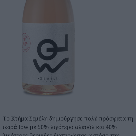
Tο Κτήμα Σεμέλη δημιούργησε πολύ πρόσφατα τη
σειρά low με 50% λιγότερο αλκοόλ και 40%
λιγότερες θερμίδες διατηρώντας ωστόσο την