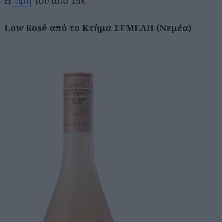
Η
τιμή
του από 15€
Low Rosé από το Κτήμα ΣΕΜΕΛΗ (Νεμέα)