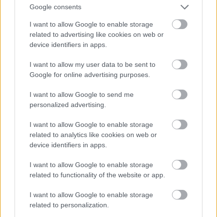
Google consents
τον τέλειο συνδυασμό παλαιού και νέου κόσμου
I want to allow Google to enable storage
Syrah.
related to advertising like cookies on web or
device identifiers in apps.
Η Syrah είναι μια ποικιλία που μπορεί να
I want to allow my user data to be sent to
εκφράσει μια ευρεία γκάμα αρωμάτων και
Google for online advertising purposes.
γεύσεων, από τα κόκκινα φρούτα και τα
μπαχαρικά μέχρι τα μαύρα φρούτα και τις νότες
I want to allow Google to send me
personalized advertising.
καπνού. Η προσήλωση του κτήματος στην
ποιότητα είναι εμφανής σε κάθε στάδιο της
I want to allow Google to enable storage
οινοποίησης, από τον αμπελώνα μέχρι το
related to analytics like cookies on web or
device identifiers in apps.
μπουκάλι.
I want to allow Google to enable storage
Εδώ συναντάμε πολυπλοκότητα στη γεύση, με τα
related to functionality of the website or app.
φρούτα στη μύτη να επιβεβαιώνονται, νότες
I want to allow Google to enable storage
μαρμελάδας, γλυκών μπαχαρικών αλλά και
related to personalization.
ντομάτας. Ήπια οξύτητα, έντονες ταννίνες και