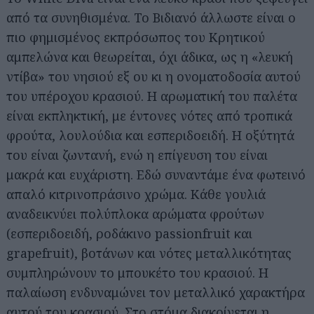
από τα συνηθισμένα. Το Βιδιανό άλλωστε είναι ο
πιο φημισμένος εκπρόσωπος του Κρητικού
αμπελώνα και θεωρείται, όχι άδικα, ως η «λευκή
ντίβα» του νησιού εξ ου κι η ονοματοδοσία αυτού
του υπέροχου κρασιού. Η αρωματική του παλέτα
είναι εκπληκτική, με έντονες νότες από τροπικά
φρούτα, λουλούδια και εσπεριδοειδή. Η οξύτητά
του είναι ζωντανή, ενώ η επίγευση του είναι
μακρά και ευχάριστη. Εδώ συναντάμε ένα φωτεινό
απαλό κιτρινοπράσινο χρώμα. Κάθε γουλιά
αναδεικνύει πολύπλοκα αρώματα φρούτων
(εσπεριδοειδή, ροδάκινο passionfruit και
grapefruit), βοτάνων και νότες μεταλλικότητας
συμπληρώνουν το μπουκέτο του κρασιού. Η
παλαίωση ενδυναμώνει τον μεταλλικό χαρακτήρα
αυτού του κρασιού. Στο στόμα διακρίνεται η