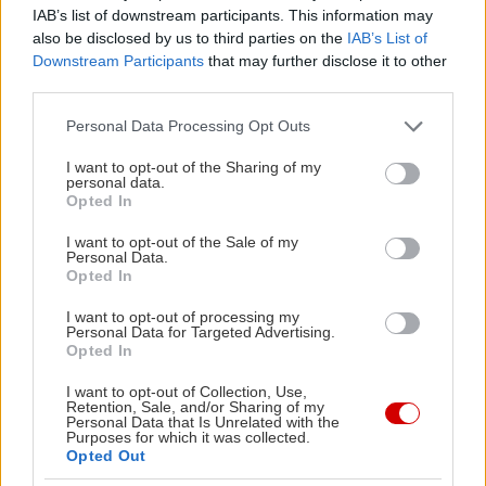
IAB’s list of downstream participants. This information may
also be disclosed by us to third parties on the
IAB’s List of
Downstream Participants
that may further disclose it to other
third parties.
Please note that this website/app uses one or more Google
Personal Data Processing Opt Outs
services and may gather and store information including but
not limited to your visit or usage behaviour. You may click to
I want to opt-out of the Sharing of my
personal data.
grant or deny consent to Google and its third-party tags to
Opted In
use your data for below specified purposes in below Google
consent section.
I want to opt-out of the Sale of my
Personal Data.
Opted In
I want to opt-out of processing my
Personal Data for Targeted Advertising.
Opted In
Το αμπελοτόπι Δρύσμπεϊ βρίσκεται σε υψόμετρο
250 μέτρα (820 πόδια) πάνω από την επιφάνεια
I want to opt-out of Collection, Use,
Retention, Sale, and/or Sharing of my
της θάλασσας, και φιλοξενεί το Syrah. Η αποφυγή
Personal Data that Is Unrelated with the
Purposes for which it was collected.
άρδευσης, το κλίμα, και διάφορα ιζήματα αυτής
Opted Out
της φαινομενικά ορεινής περιοχής δημιουργούν