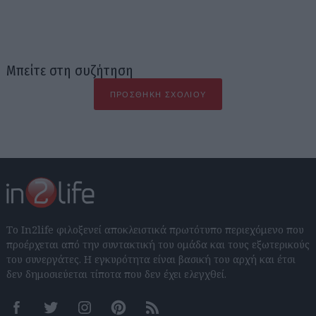
Μπείτε στη συζήτηση
ΠΡΟΣΘΉΚΗ ΣΧΟΛΊΟΥ
Το In2life φιλοξενεί αποκλειστικά πρωτότυπο περιεχόμενο που
προέρχεται από την συντακτική του ομάδα και τους εξωτερικούς
του συνεργάτες. Η εγκυρότητα είναι βασική του αρχή και έτσι
δεν δημοσιεύεται τίποτα που δεν έχει ελεγχθεί.
Facebook
Twitter
Instagram
Pinterest
RSS feeds