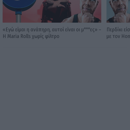
«Εγώ είμαι η ανάπηρη, αυτοί είναι οι μ***ες» –
Περδίκι εί
Η Maria Rolls χωρίς φίλτρο
με τον Ho