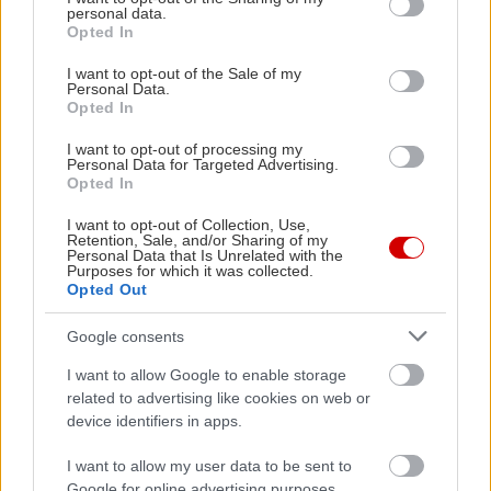
personal data.
αναφέροντας ως χαρακτηριστικό παράδειγμα την
grant or deny consent to Google and its third-party tags to
Opted In
use your data for below specified purposes in below Google
κοινωφελή εργασία που επιβάλλεται σε
consent section.
I want to opt-out of the Sale of my
αντίστοιχες περιπτώσεις.
Personal Data.
Opted In
Μετά τις εισηγήσεις υπήρξε σύντομος κύκλος
I want to opt-out of processing my
Personal Data for Targeted Advertising.
ερωταπαντήσεων με τη συμμετοχή του κοινού, το
Opted In
οποίο είχε γεμίσει την αίθουσα του
I want to opt-out of Collection, Use,
Μητροπολιτικού Κολλεγίου, δείχνοντας για μια
Retention, Sale, and/or Sharing of my
Personal Data that Is Unrelated with the
ακόμη φορά το ενδιαφέρον και την ανησυχία της
Purposes for which it was collected.
Opted Out
ελληνικής κοινωνίας.
Google consents
I want to allow Google to enable storage
related to advertising like cookies on web or
device identifiers in apps.
I want to allow my user data to be sent to
Google for online advertising purposes.