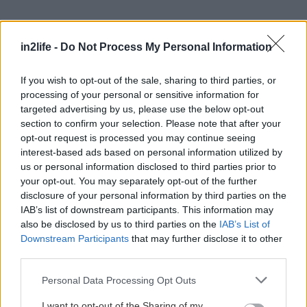
in2life -
Do Not Process My Personal Information
If you wish to opt-out of the sale, sharing to third parties, or
processing of your personal or sensitive information for
targeted advertising by us, please use the below opt-out
section to confirm your selection. Please note that after your
opt-out request is processed you may continue seeing
interest-based ads based on personal information utilized by
Από την πλευρά της η εγκληματολόγος Ε.
us or personal information disclosed to third parties prior to
your opt-out. You may separately opt-out of the further
Κατσιγαράκη η οποία έχει και σχετικό θεσμικό
disclosure of your personal information by third parties on the
ρόλο στο υπουργείο Δικαιοσύνης, στάθηκε στην
IAB’s list of downstream participants. This information may
ουσία των μέτρων αντιμετώπισης των
also be disclosed by us to third parties on the
IAB’s List of
Downstream Participants
that may further disclose it to other
αυξανόμενων περιστατικών νεανικής
third parties.
παραβατικότητας, σημειώνοντας ότι τα μέτρα
Please note that this website/app uses one or more Google
είναι αυστηρά αναμορφωτικά, καθώς δεν
Personal Data Processing Opt Outs
services and may gather and store information including but
επιβάλλονται ποινές σε ανήλικους πλέον και
not limited to your visit or usage behaviour. You may click to
I want to opt-out of the Sharing of my