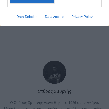
Data Deletion
Data Access
Privacy Policy
Σπύρος Σμυρνής
Ο Σπύρος Σμυρνής γεννήθηκε το 1986 στην Αθήνα.
Μεγάλωσε στο πολυαγαπημένο του Αιγάλεω και σπούδασε