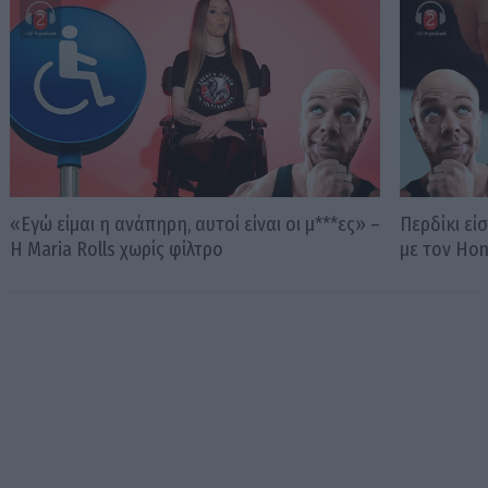
«Εγώ είμαι η ανάπηρη, αυτοί είναι οι μ***ες» –
Περδίκι εί
Η Maria Rolls χωρίς φίλτρο
με τον Ho