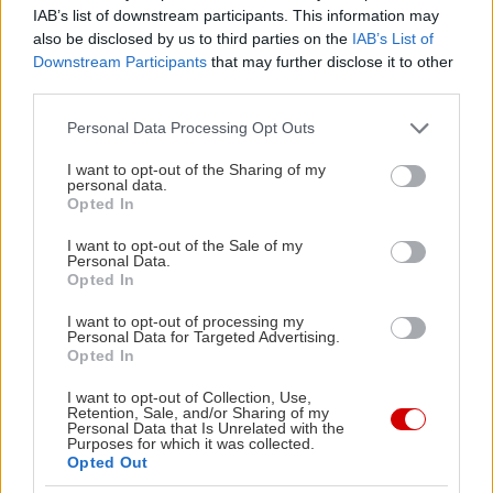
IAB’s list of downstream participants. This information may
also be disclosed by us to third parties on the
IAB’s List of
Άμμος ή βότσαλο;
Κυρίως άμμο, με βοτσαλάκια
Downstream Participants
that may further disclose it to other
εκεί που σκάει το κύμα.
third parties.
Οργάνωση;
Απολύτως καμία (αλλά η διπλανή
Please note that this website/app uses one or more Google
Personal Data Processing Opt Outs
παραλία έχει beach bar, που πας από μονοπάτι σε
services and may gather and store information including but
2-3 λεπτά με τα πόδια).
not limited to your visit or usage behaviour. You may click to
I want to opt-out of the Sharing of my
personal data.
grant or deny consent to Google and its third-party tags to
Αέρας;
Απάνεμη παραλία, την προστατεύουν
Opted In
use your data for below specified purposes in below Google
αφενός ο προσανατολισμός της και αφετέρου η
consent section.
I want to opt-out of the Sale of my
χερσόνησος που την αγκαλιάζει.
Personal Data.
Opted In
Κατάλληλο για πιτσιρίκια;
Ναι, καθότι αμμουδιά
και ρηχά νερά. Έχει όμως λίγα βραχάκια σε σημεία
I want to opt-out of processing my
Personal Data for Targeted Advertising.
μέσα στο νερό, το νου σου αν είναι πολύ μικρά τα
Opted In
πιτσιρίκια.
I want to opt-out of Collection, Use,
Retention, Sale, and/or Sharing of my
Personal Data that Is Unrelated with the
Διαβάστε περισσότερα -
Το ήξερες ότι έχουμε
Purposes for which it was collected.
Opted Out
στην Αττική παραλία που λέγεται Χρυσό