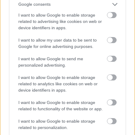
Google consents
I want to allow Google to enable storage
related to advertising like cookies on web or
Μπριζολάδικο
device identifiers in apps.
I want to allow my user data to be sent to
Στην παραλία της Λούτσας,
χάρτης εδώ
Google for online advertising purposes.
I want to allow Google to send me
Κρεατοφαγίας συνέχεια, με μία ακόμα
personalized advertising.
δημοφιλέστατη διεύθυνση επάνω στην παραλιακή
περαντζάδα της Λούτσας, που ό,τι της λείπει σε
I want to allow Google to enable storage
related to analytics like cookies on web or
διακόσμηση το αναπληρώνει σε μαστόρικο
device identifiers in apps.
ψήσιμο στα κάρβουνα και στη σούβλα.
I want to allow Google to enable storage
related to functionality of the website or app.
Στα «οπωσδήποτε» εδώ σημείωσε το κοντοσούβλι
και το κοκορέτσι, τις γιγάντιες μπριζόλες και τα
I want to allow Google to enable storage
χειροποίητα μπιφτέκια, που είναι από τα
related to personalization.