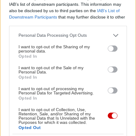
IAB’s list of downstream participants. This information may
also be disclosed by us to third parties on the
IAB’s List of
Downstream Participants
that may further disclose it to other
third parties.
Please note that this website/app uses one or more Google
Personal Data Processing Opt Outs
services and may gather and store information including but
not limited to your visit or usage behaviour. You may click to
I want to opt-out of the Sharing of my
personal data.
grant or deny consent to Google and its third-party tags to
Opted In
use your data for below specified purposes in below Google
consent section.
I want to opt-out of the Sale of my
Personal Data.
Opted In
I want to opt-out of processing my
Personal Data for Targeted Advertising.
Opted In
I want to opt-out of Collection, Use,
Retention, Sale, and/or Sharing of my
Personal Data that Is Unrelated with the
Purposes for which it was collected.
Opted Out