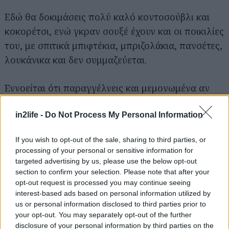
Εδώ θα δοκιμάσεις πολύ καλό κοντοσούβλι και
κοκορέτσι, ενώ γκραν σουξέ έχουν και οι ποικιλίες
του, με σπιτικά μπιφτέκια, μπριζολάκια, πανσέτες,
λουκάνικα και δεν συμμαζεύεται.
Εννοείται ότι παραγγέλνεις και μεμονωμένα αν
προτιμάς, σπαλομπριζόλες, παϊδάκια, μπιφτέκια
in2life -
Do Not Process My Personal Information
απλά ή γεμιστά με φέτα, παϊδάκια και πάει
λέγοντας, όλα ψημένα στα κάρβουνα. Οι τιμές
If you wish to opt-out of the sale, sharing to third parties, or
είναι πολύ καλές, στα 20-25€ το άτομο με κρασί
processing of your personal or sensitive information for
θα βγει ο λογαριασμός.
targeted advertising by us, please use the below opt-out
section to confirm your selection. Please note that after your
opt-out request is processed you may continue seeing
interest-based ads based on personal information utilized by
us or personal information disclosed to third parties prior to
your opt-out. You may separately opt-out of the further
disclosure of your personal information by third parties on the