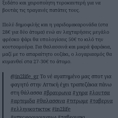
ξυδάτο και χειροποίητη τυροκαυτερή για να
βουτάς τις τραγανές πατάτες τους.
Πολύ δημοφιλής και η γαριδομακαρονάδα (στα
28€ για δύο άτομα) ενώ αν λαχταρήσεις μεγάλο
φρέσκο ψάρι θα υπολογίσεις 50€ το κιλό την
κουτσομούρα. Για θαλασσινά και μικρά ψαράκια,
μαζί με το απαραίτητο ουζάκι, ο λογαριασμός θα
κυμανθεί στα 27-30€ το άτομο.
@in2life_gr
Το νέ αγαπημένο μας σποτ για
φαγητό στην Αττική έχει τραπεζάκια πάνω
στη θάλασσα
#βραυρωνα
#χηρα
#λουτσα
#αρτεμιδα
#θαλασσινα
#τιτρωμε
#ταβερνα
#ελληνικοτικτοκ
#in2life
#μπεςφοργιουγαμω
#ταβερνακι