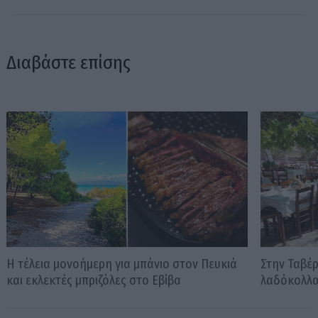
Διαβάστε επίσης
Η τέλεια μονοήμερη για μπάνιο στον Πευκιά
Στην Ταβέ
και εκλεκτές μπριζόλες στο Εβίβα
λαδόκολλα