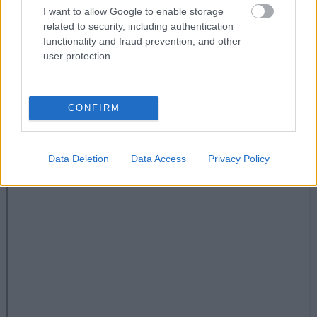
καλύτερα που έχεις δοκιμάσει. Ειδική μνεία θα
I want to allow Google to enable storage
κάνουμε και στα ψητά λαχανικά, που συνήθως
related to security, including authentication
functionality and fraud prevention, and other
υστερούν στις κρεατοταβέρνες, αλλά εδώ όχι.
user protection.
Οι τιμές είναι κι εδώ εξαιρετικές για την ποιότητα,
στα 20-25€ το άτομο θα κυμανθεί ο λογαριασμός
CONFIRM
με ωραίο κρασί.
Data Deletion
Data Access
Privacy Policy