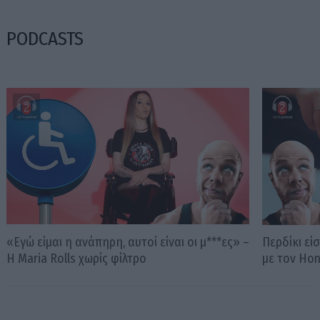
PODCASTS
«Εγώ είμαι η ανάπηρη, αυτοί είναι οι μ***ες» –
Περδίκι εί
Η Maria Rolls χωρίς φίλτρο
με τον Ho