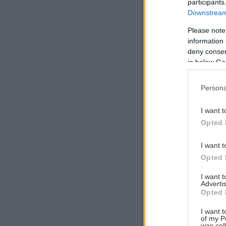
participants
Downstream 
Please note
information 
Αναζήτηση
deny consent
για...
in below Go
Persona
I want t
Opted 
I want t
Opted 
I want 
Advertis
Opted 
I want t
of my P
was col