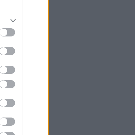
ς γέλιου κατά
 αστεία και τις
ιας tv. Αν δεν
ι τώρα μια
 του YouTube
ν αποσπασμάτων
ις, reactions
ποφασίσει ο