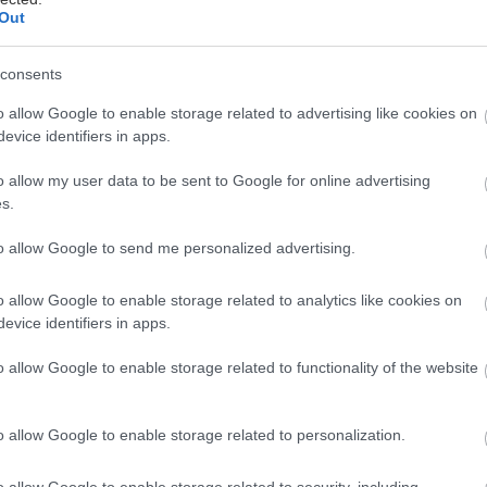
Out
consents
o allow Google to enable storage related to advertising like cookies on
evice identifiers in apps.
o allow my user data to be sent to Google for online advertising
λληνική τηλεόραση μάς έχει χαρίσει άφθονες στιγμέ
s.
αιρούς ειδικά χάρη στις κωμικές σειρές της που με τα
ιαχρονικές ατάκες μπήκαν στη χρυσή βίβλο της εγχώρ
to allow Google to send me personalized advertising.
ας πιστεύεις, τότε καλό θα ήταν να κάνεις ακόμη κα
o allow Google to enable storage related to analytics like cookies on
ρα στα social media αλλά και στον θαυμαστό κόσμο
evice identifiers in apps.
 δημοφιλία των memes, reels, videos και των λοιπώ
απημένες μας κωμωδίες που σαρώνουν σε κοινοποιήσε
o allow Google to enable storage related to functionality of the website
 και σήμερα.
o allow Google to enable storage related to personalization.
σο, πρέπει να ξεκαθαριστούν τα πράγματα και να α
o allow Google to enable storage related to security, including