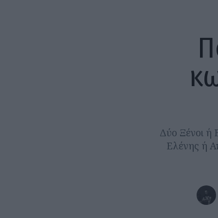
Π
κω
Δύο Ξένοι ή 
Ελένης ή Α