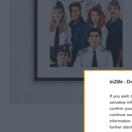
in2life -
Do
If you wish 
sensitive in
confirm you
continue se
information 
further disc