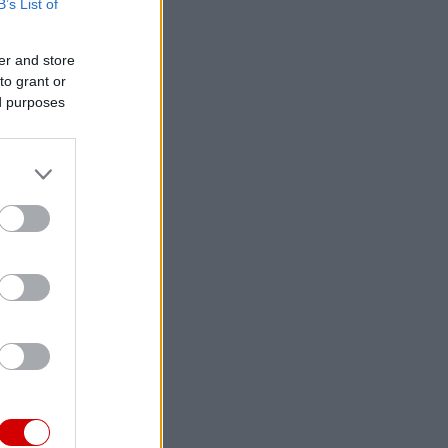
B’s List of
er and store
to grant or
ed purposes