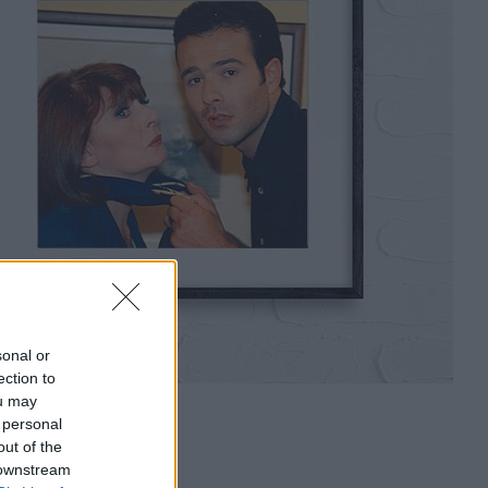
sonal or
ection to
ou may
 personal
out of the
 downstream