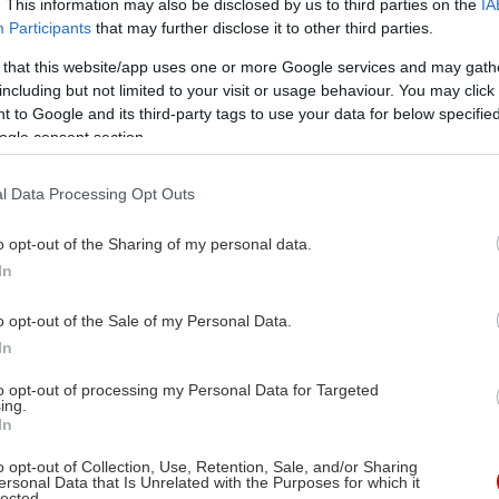
. This information may also be disclosed by us to third parties on the
IA
Participants
that may further disclose it to other third parties.
 that this website/app uses one or more Google services and may gath
including but not limited to your visit or usage behaviour. You may click 
 to Google and its third-party tags to use your data for below specifi
ogle consent section.
l Data Processing Opt Outs
o opt-out of the Sharing of my personal data.
In
o opt-out of the Sale of my Personal Data.
In
to opt-out of processing my Personal Data for Targeted
ing.
In
o opt-out of Collection, Use, Retention, Sale, and/or Sharing
ersonal Data that Is Unrelated with the Purposes for which it
lected.