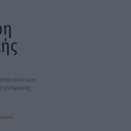
ρη
κής
σταντίνου και
 τηλεόρασης
 ημερών