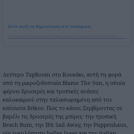
Δείτε αυτή τη δημοσίευση στο Instagram.
Η δημοσίευση κοινοποιήθηκε από το χρήστη Four Hands (@4hands.ath)
Δεύτερο TapRoom στο Κουκάκι, αυτή τη φορά
από τη μικροζυθοποιία Blame The Sun, η οποία
φέρνει δροσερές και τροπικές ανάσες
καλοκαιριού στην ταλαιπωρημένη από τον
καύσωνα Βεΐκου. Πώς το κάνει; Σερβίροντας σε
βαρέλι τις δροσερές της μπίρες: την τροπική
Beach Bum, την IPA Sail Away, την Puppenhaus,
μία ευκολόπιοτη helles lager και την italian