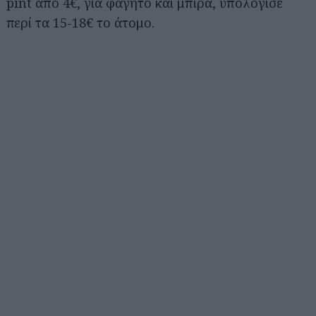
pint από 4€, για φαγητό και μπίρα, υπολόγισε
περί τα 15-18€ το άτομο.