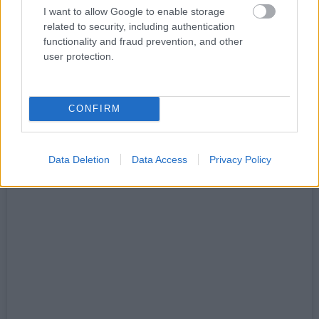
I want to allow Google to enable storage
πυκνά διοργανώνει tap takeovers σε συνεργασία
related to security, including authentication
με διεθνή ή εγχώρια μικροζυθοποιεία. To pint από
functionality and fraud prevention, and other
4€.
user protection.
Blame The Sun
CONFIRM
Βεΐκου 60, Κουκάκι, τηλ: 21 0921 3523
Data Deletion
Data Access
Privacy Policy