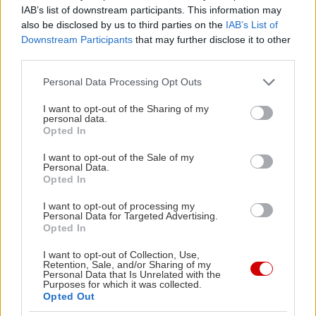
IAB’s list of downstream participants. This information may
also be disclosed by us to third parties on the
IAB’s List of
Strange Brew Taproom & Bottleshop
Downstream Participants
that may further disclose it to other
third parties.
Φαλήρου 86, Κουκάκι, τηλ: 21 0923 2146
Please note that this website/app uses one or more Google
Personal Data Processing Opt Outs
services and may gather and store information including but
not limited to your visit or usage behaviour. You may click to
I want to opt-out of the Sharing of my
personal data.
grant or deny consent to Google and its third-party tags to
Opted In
use your data for below specified purposes in below Google
consent section.
I want to opt-out of the Sale of my
Personal Data.
Opted In
I want to opt-out of processing my
Personal Data for Targeted Advertising.
Opted In
I want to opt-out of Collection, Use,
Retention, Sale, and/or Sharing of my
Personal Data that Is Unrelated with the
Purposes for which it was collected.
Opted Out