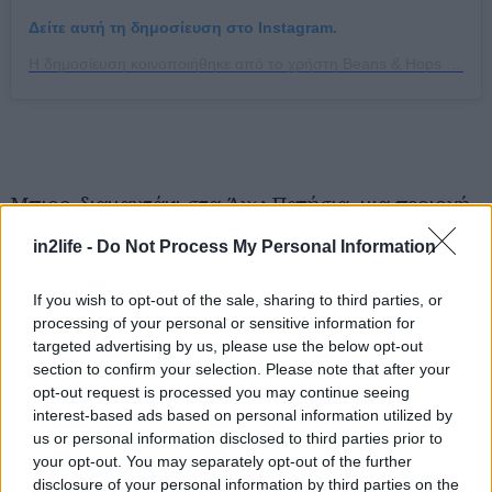
Δείτε αυτή τη δημοσίευση στο Instagram.
Η δημοσίευση κοινοποιήθηκε από το χρήστη Beans & Hops (@beans_and_hops)
Μπιρο-διαμαντάκι στα Άνω Πατήσια, μια περιοχή
που διψά για καλό ζύθο, το Beans and Hops
in2life -
Do Not Process My Personal Information
ανοίγει από νωρίς το πρωί για μυρωδάτο
specialty καφεδάκι στα τραπεζάκια της αυλής του,
If you wish to opt-out of the sale, sharing to third parties, or
processing of your personal or sensitive information for
και συνεχίζει με χειροποίητες μπίρες σε εκλεκτή
targeted advertising by us, please use the below opt-out
ποικιλία για καλοκαιρινές δοκιμές. Συμπαθέστατοι
section to confirm your selection. Please note that after your
οι μερακλήδες και γνώστες ιδιοκτήτες, θα
opt-out request is processed you may continue seeing
interest-based ads based on personal information utilized by
αναλάβουν να σε μυήσουν στις ετικέτες που
us or personal information disclosed to third parties prior to
φέρνουν σε βαρέλι και μπουκάλια. Παίζει και
your opt-out. You may separately opt-out of the further
ωραίες ροκ μουσικές. Το βαρέλι από 4€.
disclosure of your personal information by third parties on the