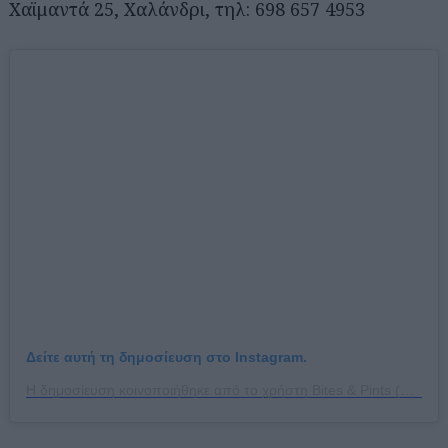
Χαϊμαντά 25, Χαλάνδρι, τηλ: 698 657 4953
Δείτε αυτή τη δημοσίευση στο Instagram.
Η δημοσίευση κοινοποιήθηκε από το χρήστη Bites & Pints (@bites_and_pints)