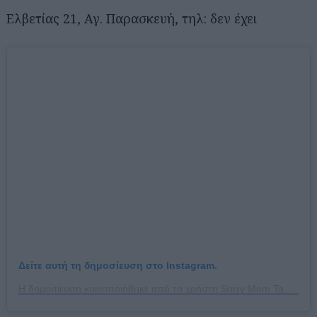
Ελβετίας 21, Αγ. Παρασκευή, τηλ: δεν έχει
Δείτε αυτή τη δημοσίευση στο Instagram.
Η δημοσίευση κοινοποιήθηκε από το χρήστη Sorry Mom Taproom (@sorrymom_taproom)