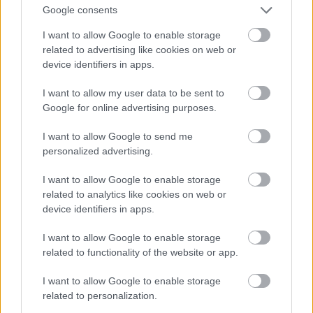
Δείτε αυτή τη δημοσίευση στο Instagram.
Google consents
Η δημοσίευση κοινοποιήθηκε από το χρήστη Strange Brew Athens (@strangebrewathens)
I want to allow Google to enable storage
related to advertising like cookies on web or
device identifiers in apps.
I want to allow my user data to be sent to
Google for online advertising purposes.
Κόσμο και κοσμάκη φέρνει στο Κουκάκι το Tap
Room μιας εκ των κορυφαίων εγχώριων
I want to allow Google to send me
μικροζυθοποιιών. Εδώ θα βρεις σε tap όλες μπίρες
personalized advertising.
της Strange Brew (την «σταρ» IPA Jasmine, τη
I want to allow Google to enable storage
μεθυστική DIPA Dr. Haze, την session Uncle
related to analytics like cookies on web or
Jam’s, την stout Mandy Black κ.α.) σε βαρέλι ή
device identifiers in apps.
μπουκάλι, αλλά και δεκάδες ακόμα ετικέτες από
I want to allow Google to enable storage
ελληνικούς και ξένους ζύθους που έχουν στα
related to functionality of the website or app.
ψυγεία τους σε κουτάκια ή μπουκάλια. Βγάζει και
I want to allow Google to enable storage
τραπεζάκια/σταντ στο πεζοδρόμιο της Φαλήρου
related to personalization.
για κουβεντολόι, μπιροποσία και χάζι, ενώ συχνά