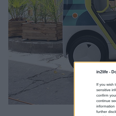
in2life -
Do
If you wish 
sensitive in
confirm you
continue se
information 
further disc