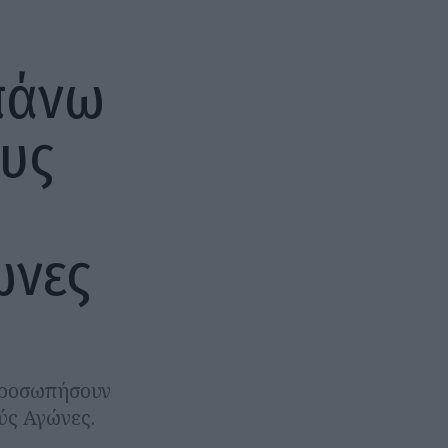
πάνω
ους
ώνες
κπροσωπήσουν
ύς Αγώνες.