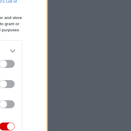
B’s List of
er and store
to grant or
ed purposes