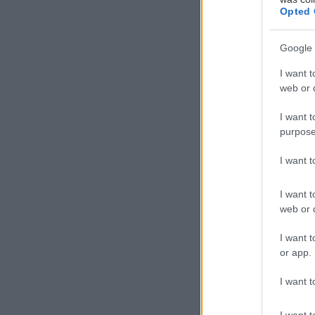
Opted 
Google 
I want t
web or d
I want t
purpose
Η
T
I want 
Ο
υ
I want t
web or d
τ
στους Ολυμπιακ
I want t
or app.
Η Toyota, μέσα
I want t
και την ταινία 
από τις κοινότ
I want t