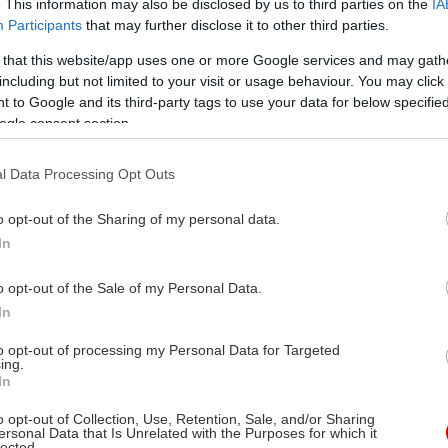
. This information may also be disclosed by us to third parties on the
IA
Participants
that may further disclose it to other third parties.
 that this website/app uses one or more Google services and may gath
including but not limited to your visit or usage behaviour. You may click 
 to Google and its third-party tags to use your data for below specifi
ogle consent section.
l Data Processing Opt Outs
o opt-out of the Sharing of my personal data.
In
o opt-out of the Sale of my Personal Data.
In
to opt-out of processing my Personal Data for Targeted
ing.
In
o opt-out of Collection, Use, Retention, Sale, and/or Sharing
ersonal Data that Is Unrelated with the Purposes for which it
lected.