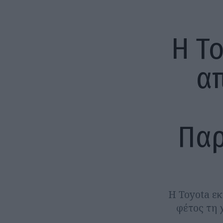
Η T
απ
Παρ
Η Toyota εκ
φέτος τη 