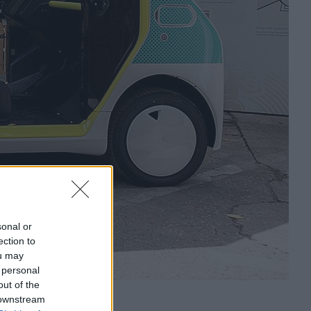
sonal or
ection to
ou may
 personal
out of the
 downstream