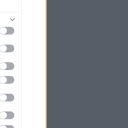
εθνούς
ερός
ble", εκφράζει
ν τη χώρα μας
ur Impossible»
της υποστήριξης
ία αθλητική