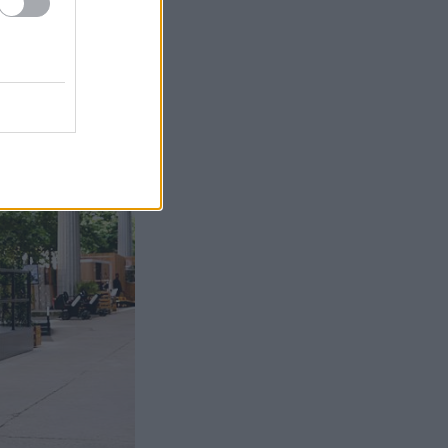
ίζεται ότι με
βάνει ενεργά
ή βοήθεια
 συμβάλλουν