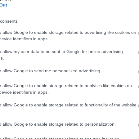
Out
consents
o allow Google to enable storage related to advertising like cookies on
evice identifiers in apps.
o allow my user data to be sent to Google for online advertising
s.
oyota, ως Παγκόσμιος Εταίρος Μετακίνησης της Δι
to allow Google to send me personalized advertising.
λυμπιακής και Παραολυμπιακής Επιτροπής και σταθ
ποστηρικτής της πρωτοβουλίας "Start Your Impossi
o allow Google to enable storage related to analytics like cookies on
evice identifiers in apps.
η στήριξή της στους αθλητές που θα εκπροσωπήσου
ούς και Παραολυμπιακούς Αγώνες Παρίσι 2024.
o allow Google to enable storage related to functionality of the website
 από την φετινή της παγκόσμια Καμπάνια «Start Yo
o allow Google to enable storage related to personalization.
"Send Off", αναδεικνύει τη δύναμη της ενότητας και 
ητες στους αθλητές που ετοιμάζονται για την κορυφα
o allow Google to enable storage related to security, including