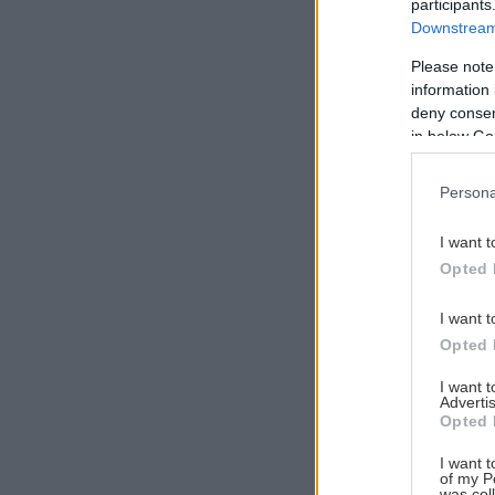
participants
Downstream 
Please note
information 
Αναζήτηση
deny consent
για...
in below Go
Persona
I want t
Opted 
I want t
Opted 
I want 
Advertis
Opted 
I want t
of my P
was col