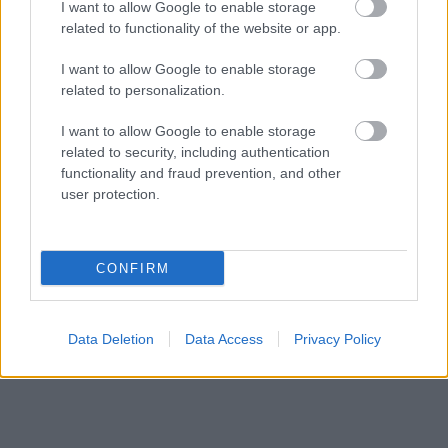
I want to allow Google to enable storage
related to functionality of the website or app.
I want to allow Google to enable storage
related to personalization.
I want to allow Google to enable storage
related to security, including authentication
functionality and fraud prevention, and other
«Εγώ είμαι η ανάπηρη, αυτοί είναι οι μ***ες» –
Περδίκι εί
user protection.
Η Maria Rolls χωρίς φίλτρο
με τον Ho
CONFIRM
Data Deletion
Data Access
Privacy Policy