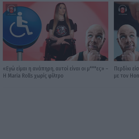
«Εγώ είμαι η ανάπηρη, αυτοί είναι οι μ***ες» –
Περδίκι εί
Η Maria Rolls χωρίς φίλτρο
με τον Ho