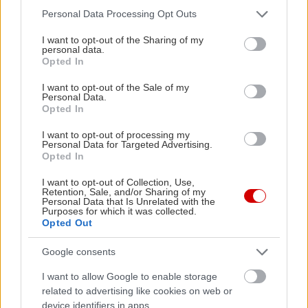
Please note that this website/app uses one or more Google
Personal Data Processing Opt Outs
services and may gather and store information including but
not limited to your visit or usage behaviour. You may click to
I want to opt-out of the Sharing of my
personal data.
grant or deny consent to Google and its third-party tags to
Opted In
use your data for below specified purposes in below Google
consent section.
I want to opt-out of the Sale of my
Personal Data.
Opted In
I want to opt-out of processing my
Personal Data for Targeted Advertising.
Opted In
I want to opt-out of Collection, Use,
Retention, Sale, and/or Sharing of my
Personal Data that Is Unrelated with the
Purposes for which it was collected.
Opted Out
Google consents
I want to allow Google to enable storage
related to advertising like cookies on web or
device identifiers in apps.