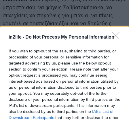
μπροστά σου, να φύγεις Σαββατοκύριακα, να
συνεχίσεις να πηγαίνεις για μπάνια, να πίνεις
κοκτέιλ σε τραπεζάκια έξω, και να δουλεύεις
λιγότερες ώρες όσο οι άλλοι διακοπάρουν.
in2life -
Do Not Process My Personal Information
Η πολυτέλεια της άδειας Αθήνας
, που θα έχεις
If you wish to opt-out of the sale, sharing to third parties, or
στη διάθεσή σου όλο τον Αύγουστο, να πηγαίνεις
processing of your personal or sensitive information for
όπου θες μέσα σε ένα τέταρτο αντί για δύο ώρες,
targeted advertising by us, please use the below opt-out
section to confirm your selection. Please note that after your
να εξερευνάς τις ωραιότερες γωνιές της που δεν
opt-out request is processed you may continue seeing
έχεις τον χρόνο ή/και το κουράγιο να δεις τον
interest-based ads based on personal information utilized by
χειμώνα, και να βρίσκεις τραπέζι ελεύθερο στα πιο
us or personal information disclosed to third parties prior to
your opt-out. You may separately opt-out of the further
χοτ μαγαζιά της –που δεν κλείνουν πια για
disclosure of your personal information by third parties on the
καλοκαίρι, γιατί έχουν τουρίστες να
IAB’s list of downstream participants. This information may
εξυπηρετήσουν.
also be disclosed by us to third parties on the
IAB’s List of
Downstream Participants
that may further disclose it to other
third parties.