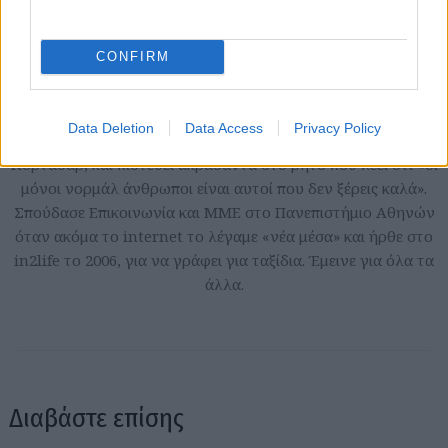
Ηρώ Κουνάδη
CONFIRM
Γεννήθηκε στον Πειραιά, μεγάλωσε στην αθάνατη ελληνική
επαρχία που της έμαθε να εκτιμάει την Αθήνα. Αγαπάει τα
Data Deletion
Data Access
Privacy Policy
ταξίδια, το θέατρο, τις γάτες της και τα βιβλία του Χούλιο
Κορτάσαρ, και πιστεύει ακράδαντα στο ρητό που λέει ότι «οι
μόνοι νορμάλ άνθρωποι είναι αυτοί που δεν ξέρεις καλά».
Σπούδασε Επικοινωνία και ΜΜΕ στο Πανεπιστήμιο Αθηνών
όταν ακόμα το internet το λέγαμε «νέα μέσα» και ήρθε στο
in2life το 2006, για να γράφει για ταξίδια. Έμεινε για όλα τα
άλλα.
Διαβάστε επίσης